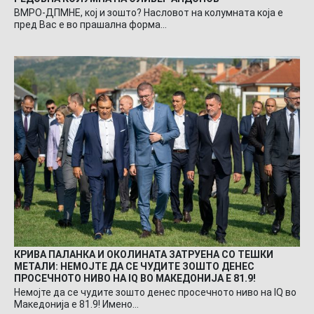
ВМРО-ДПМНЕ, кој и зошто? Насловот на колумната која е
пред Вас е во прашална форма…
КРИВА ПАЛАНКА И ОКОЛИНАТА ЗАТРУЕНА СО ТЕШКИ
МЕТАЛИ: НЕМОЈТЕ ДА СЕ ЧУДИТЕ ЗОШТО ДЕНЕС
ПРОСЕЧНОТО НИВО НА IQ ВО МАКЕДОНИЈА Е 81.9!
Немојте да се чудите зошто денес просечното ниво на IQ во
Македонија е 81.9! Имено…