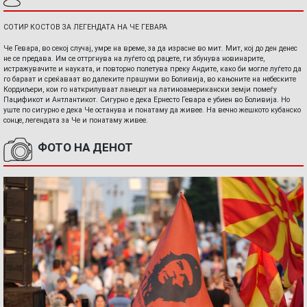
СОТИР КОСТОВ ЗА ЛЕГЕНДАТА НА ЧЕ ГЕВАРА
Че Гевара, во секој случај, умре на време, за да израсне во мит. Мит, кој до ден денес
не се предава. Им се оттргнува на луѓето од рацете, ги збунува новинарите,
истражувачите и науката, и повторно полетува преку Андите, како би могле луѓето да
го бараат и среќаваат во далеките прашуми во Боливија, во кањоните на небеските
Кордиљери, кои го наткрилуваат ланецот на латиноамерикански земји помеѓу
Пацификот и Антлантикот. Сигурно е дека Ернесто Гевара е убиен во Боливија. Но
уште по сигурно е дека Че останува и понатаму да живее. На вечно жешкото кубанско
сонце, легендата за Че и понатаму живее.
ФОТО НА ДЕНОТ