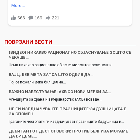
ПОВРЗАНИ ВЕСТИ
(ВИДЕО) НИКАКВО РАЦИОНАЛНО ОБЈАСНУВАЊЕ ЗОШТО СЕ
ЧЕКАШЕ…
Нема никакво рационално објаснение зошто после полни…
ВАЈЦ: БЕВ МЕТА ЗАТОА ШТО ОДБИВ ДА…
Тој се пожали дека бил цел на…
ВАЖНО ИЗВЕСТУВАЊЕ: АХВ СО НОВИ МЕРКИ ЗА…
Агенцијата за храна и ветеринарство (АХВ) воведе…
НЕ ГИ ИЗЕДНАЧУВАЈТЕ ПРАЗНИЦИТЕ:ЗАДУШНИЦАТА Е
ЗА СПОМЕН…
Граѓаните честопати ги изедначуваат празниците Задушница и…
ДЕБИТАНТОТ ДЕСПОТОВСКИ: ПРОТИВ БЕЛГИЈА МОРАМЕ
ДА БИДЕМЕ…