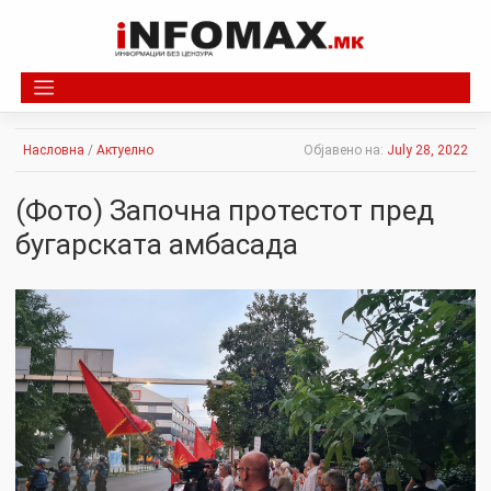
Skip
to
content
Насловна
/
Актуелно
Објавено на:
July 28, 2022
(Фото) Започна протестот пред
бугарската амбасада