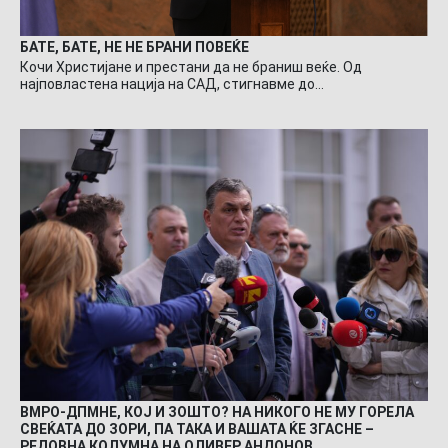
БАТЕ, БАТЕ, НЕ НЕ БРАНИ ПОВЕЌЕ
Кочи Христијане и престани да не браниш веќе. Од
најповластена нација на САД, стигнавме до…
ВМРО-ДПМНЕ, КОЈ И ЗОШТО? НА НИКОГО НЕ МУ ГОРЕЛА
СВЕЌАТА ДО ЗОРИ, ПА ТАКА И ВАШАТА ЌЕ ЗГАСНЕ –
РЕДОВНА КОЛУМНА НА ОЛИВЕР АНДОНОВ