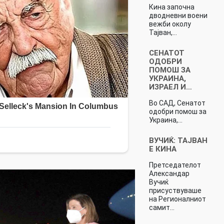
Кина започна
дводневни воени
вежби околу
Тајван,…
СЕНАТОТ
ОДОБРИ
ПОМОШ ЗА
УКРАИНА,
ИЗРАЕЛ И…
Во САД, Сенатот
одобри помош за
Украина,…
ВУЧИЌ: ТАЈВАН
Е КИНА
Претседателот
Александар
Вучиќ
присуствуваше
на Регионалниот
самит…