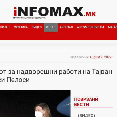
НИЈА
ХРОНИКА
ВИДЕО
СВЕТ
АРСЕНАЛ
АВТОМОБИЛИЗАМ
МАГА
Објавено на:
August 2, 2022
от за надворешни работи на Тајван
си Пелоси
ПОВРЗАНИ
ВЕСТИ
(ВИДЕО)