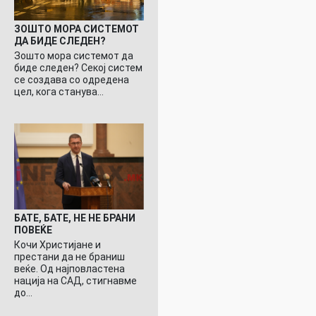
ЗОШТО МОРА СИСТЕМОТ
ДА БИДЕ СЛЕДЕН?
Зошто мора системот да
биде следен? Секој систем
се создава со одредена
цел, кога станува…
БАТЕ, БАТЕ, НЕ НЕ БРАНИ
ПОВЕЌЕ
Кочи Христијане и
престани да не браниш
веќе. Од најповластена
нација на САД, стигнавме
до…