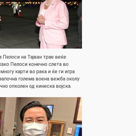
а Пелоси на Тајван трае веќе
како Пелоси конечно слета во
 многу карти во рака и ќе ги игра
 започна голема воена вежба околу
ично опколен од кинеска војска.