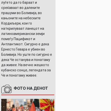
луѓето да го бараат и
среќаваат во далеките
прашуми во Боливија, во
кањоните на небеските
Кордиљери, кои го
наткрилуваат ланецот на
латиноамерикански земји
помеѓу Пацификот и
Антлантикот. Сигурно е дека
Ернесто Гевара е убиен во
Боливија. Но уште по сигурно е
дека Че останува и понатаму
да живее. На вечно жешкото
кубанско сонце, легендата за
Че и понатаму живее.
ФОТО НА ДЕНОТ