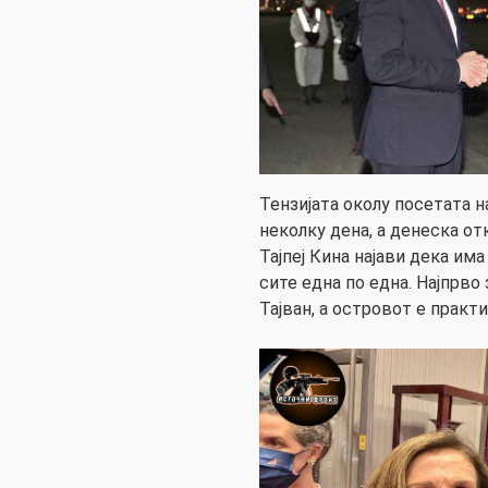
Тензијата околу посетата н
неколку дена, а денеска от
Тајпеј Кина најави дека има
сите една по една. Најпрво
Тајван, а островот е практ