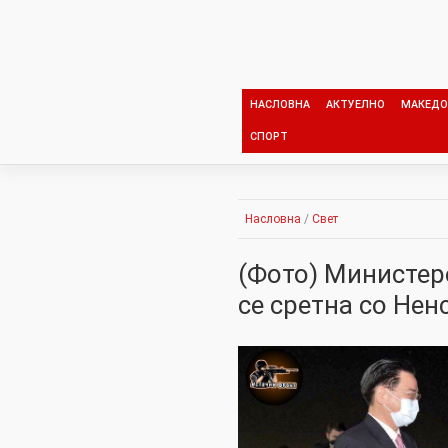
Skip
to
content
НАСЛОВНА
АКТУЕЛНО
МАКЕДО
СПОРТ
Насловна
/
Свет
(Фото) Министер
се сретна со Нен