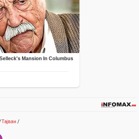
/
Тајван
/