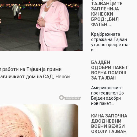
ТАЈВАНЦИТЕ
ЗАПЛЕНИЈА
КИНЕСКИ
БРОД: „БИЛ
ФАТЕН…
Крајбрежната
стража на Тајван
утрово пресретна
и…
БАЈДЕН
ОДОБРИ ПАКЕТ
работи на Тајван ја прими
ВОЕНА ПОМОШ
тавничкиот дом на САД, Ненси
ЗА ТАЈВАН
Американскиот
претседател Џо
Бајден одобри
нов пакет…
КИНА ЗАПОЧНА
ДВОДНЕВНИ
ВОЕНИ ВЕЖБИ
ОКОЛУ ТАЈВАН