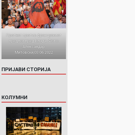
Протест против францускиот
предлог пред Влада. Фото:
Александар
Митовски,03.06.2022
ПРИЈАВИ СТОРИЈА
КОЛУМНИ