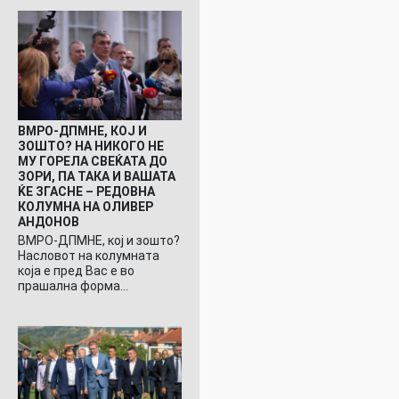
ВМРО-ДПМНЕ, КОЈ И
ЗОШТО? НА НИКОГО НЕ
МУ ГОРЕЛА СВЕЌАТА ДО
ЗОРИ, ПА ТАКА И ВАШАТА
ЌЕ ЗГАСНЕ – РЕДОВНА
КОЛУМНА НА ОЛИВЕР
АНДОНОВ
ВМРО-ДПМНЕ, кој и зошто?
Насловот на колумната
која е пред Вас е во
прашална форма…