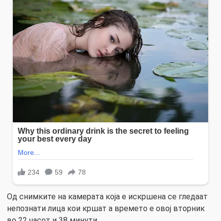
Од снимките на камерата која е искршена се гледаат
непознати лица кои кршат а времето е овој вторник
во 22 часот и 38 минути.