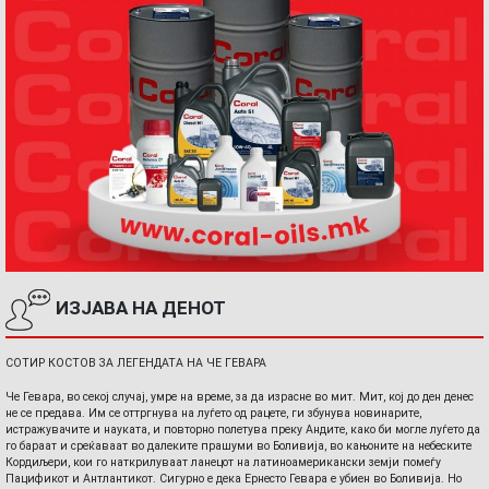
ИЗЈАВА НА ДЕНОТ
СОТИР КОСТОВ ЗА ЛЕГЕНДАТА НА ЧЕ ГЕВАРА
Че Гевара, во секој случај, умре на време, за да израсне во мит. Мит, кој до ден денес
не се предава. Им се оттргнува на луѓето од рацете, ги збунува новинарите,
истражувачите и науката, и повторно полетува преку Андите, како би могле луѓето да
го бараат и среќаваат во далеките прашуми во Боливија, во кањоните на небеските
Кордиљери, кои го наткрилуваат ланецот на латиноамерикански земји помеѓу
Пацификот и Антлантикот. Сигурно е дека Ернесто Гевара е убиен во Боливија. Но