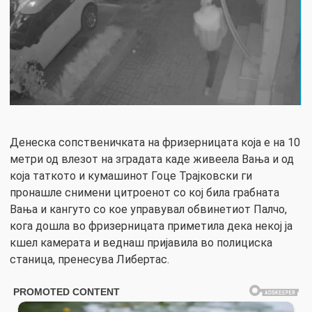
Денеска сопственичката на фризерницата која е на 10
метри од влезот на зградата каде живеела Вања и од
која таткото и кумашинот Гоце Трајковски ги
пронашле снимени цитроенот со кој била грабната
Вања и кангуто со кое управувал обвинетиот Палчо,
кога дошла во фризерницата приметила дека некој ја
кшел камерата и веднаш пријавила во полициска
станица, пренесува Либертас.