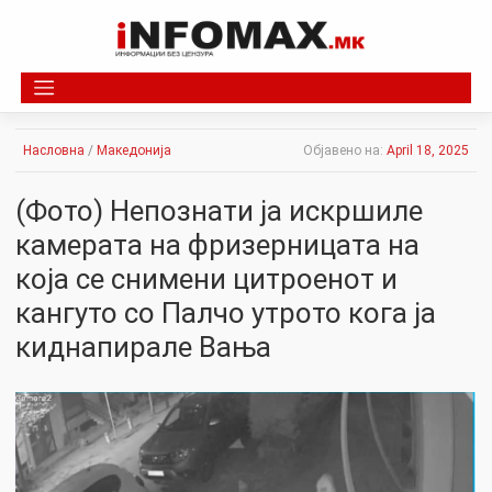
Skip
to
content
Насловна
/
Македонија
Објавено на:
April 18, 2025
(Фото) Непознати ја искршиле
камерата на фризерницата на
која се снимени цитроенот и
кангуто со Палчо утрото кога ја
киднапирале Вања