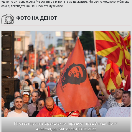
уште по сигурно е дека Че останува и понатаму да живее. На вечно жешкото кубанско
сонце, легендата за Че и понатаму живее.
ФОТО НА ДЕНОТ
Протест против францускиот предлог пред Влада. Фото:
Александар Митовски,03.06.2022