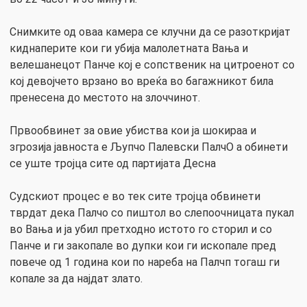
Снимките од оваа камера се клучни да се разоткријат
киднаперите кои ги убија малолетната Вања и
велешанецот Панче кој е сопственик на цитроенот со
кој девојчето врзано во вреќа во багажникот била
пренесена до местото на злоччинот.
Првообвинет за овие убиства кои ја шокираа и
згрозија јавноста е Љупчо Палевски ПалчО а обинети
се уште тројца сите од партијата Десна
Судскиот процес е во тек сите тројца обвинети
тврдат дека Палчо со пиштол во слепоочницата пукал
во Вања и ја убил претходно истото го сторил и со
Панче и ги закопале во дупки кои ги ископале пред
повече од 1 година кои по нареба на Палчп тогаш ги
копале за да најдат злато.