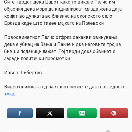
Сите тврдат дека Царот како го викале Палчо им
објаснил дека мора да киднапираат млада жена да ја
кријат во дупката во близина на скопското село
Бразда каде што ѓивее мајката на Палевски.
Првоовинетиот Палчо отфрла секакви овинувања
дека е убиец на Вања и Панче и дка неговите тројца
бивши поданици лажат. Тој тврди дека обвинет е
заради политички пресметки.
Извор: Либертас
Видео снимката од настанот можете да ја погледнете
тука
.