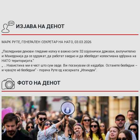
ИЗЈАВА НА ДЕНОТ
МАРК РУТЕ, ГЕНЕРАЛЕН СЕКРЕТАР НА НАТО, 03.03.2026
„Последниве денови гледаме колку е важно сите 32 сојузнички држави, вклучително
и Македонија да се здружат, да работат заедно и да обезбедат колективна одбрана на
НАТО територијата.“
„ ...Навистина ми е чест што сум овде. Ви посакувам сè најдобро. Останете безбедни –
и чувајте нè безбедни“ - порача Руте од касарната „Илинден“.
ФОТО НА ДЕНОТ