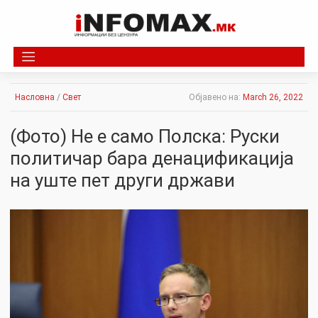
Skip
to
content
Насловна
/
Свет
Објавено на:
March 26, 2022
(Фото) Не е само Полска: Руски
политичар бара денацификација
на уште пет други држави