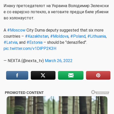
Инаку претседателот на Украина Володимир Зеленски
е со еврејско потекло, а неговите предци биле убиени
во холокаустот.
A
#Moscow
City Duma deputy suggested that six more
countries –
#Kazakhstan
,
#Moldova
,
#Poland
,
#Lithuania
,
#Latvia
, and
#Estonia
– should be "denazified".
pic.twitter.com/v1DlPP2K3H
— NEXTA (@nexta_tv)
March 26, 2022