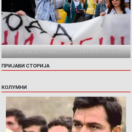
Осмомартовски Марш / Фото: Сара Митрички, 08.03.2026
ПРИЈАВИ СТОРИЈА
КОЛУМНИ