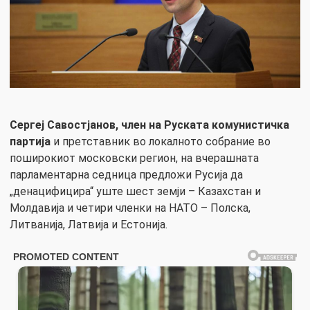
Сергеј Савостјанов, член на Руската комунистичка
партија
и претставник во локалното собрание во
поширокиот московски регион, на вчерашната
парламентарна седница предложи Русија да
„денацифицира“ уште шест земји – Казахстан и
Молдавија и четири членки на НАТО – Полска,
Литванија, Латвија и Естонија.