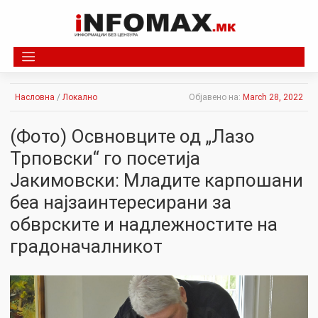
Skip
to
content
Насловна
/
Локално
Објавено на:
March 28, 2022
(Фото) Освновците од „Лазо
Трповски“ го посетија
Јакимовски: Младите карпошани
беа најзаинтересирани за
обврските и надлежностите на
градоначалникот