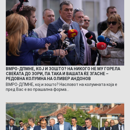
ВМРО-ДПМНЕ, КОЈ И ЗОШТО? НА НИКОГО НЕ МУ ГОРЕЛА
СВЕЌАТА ДО ЗОРИ, ПА ТАКА И ВАШАТА ЌЕ ЗГАСНЕ –
РЕДОВНА КОЛУМНА НА ОЛИВЕР АНДОНОВ
ВМРО-ДПМНЕ, кој и зошто? Насловот на колумната која е
пред Вас е во прашална форма…