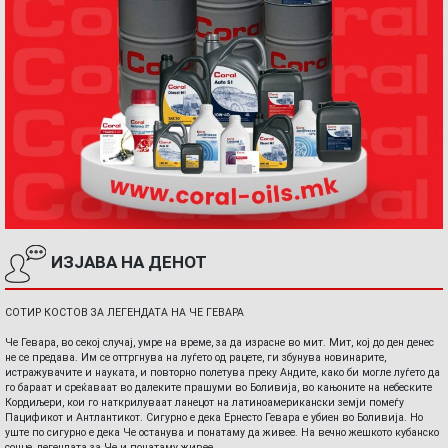
ИЗЈАВА НА ДЕНОТ
СОТИР КОСТОВ ЗА ЛЕГЕНДАТА НА ЧЕ ГЕВАРА
Че Гевара, во секој случај, умре на време, за да израсне во мит. Мит, кој до ден денес
не се предава. Им се оттргнува на луѓето од рацете, ги збунува новинарите,
истражувачите и науката, и повторно полетува преку Андите, како би могле луѓето да
го бараат и среќаваат во далеките прашуми во Боливија, во кањоните на небеските
Кордиљери, кои го наткрилуваат ланецот на латиноамерикански земји помеѓу
Пацификот и Антлантикот. Сигурно е дека Ернесто Гевара е убиен во Боливија. Но
уште по сигурно е дека Че останува и понатаму да живее. На вечно жешкото кубанско
сонце, легендата за Че и понатаму живее.