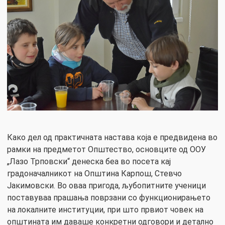
Како дел од практичната настава која е предвидена во
рамки на предметот Општество, основците од ООУ
„Лазо Трповски“ денеска беа во посета кај
градоначалникот на Општина Карпош, Стевчо
Јакимовски. Во оваа пригода, љубопитните ученици
поставуваа прашања поврзани со функционирањето
на локалните институции, при што првиот човек на
oпштината им даваше конкретни одговори и детално