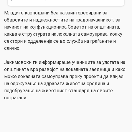
Младите карпошани беа најзаинтересирани за
обврските и надлежностите на градоначалникот, за
начинот на кој функционира Советот на општината,
каква е структурата на локалната самоуправа, колку
сектори и одделенија се во служба на граѓаните и
слично.
Јакимовски ги информираше учениците за улогата на
општината врз развојот на локалната заедница и како
може локалната самоуправа преку проекти да влијае
на одржување на здравата животна средина и
подобрување на животниот стандард на своите
сограѓани.