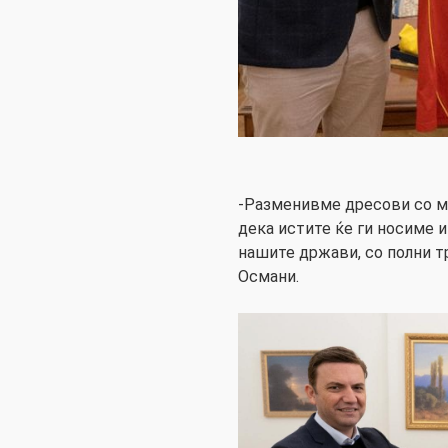
-Разменивме дресови со мо
дека истите ќе ги носиме и
нашите држави, со полни т
Османи.