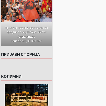
Протест против францускиот
предлог пред Влада. Фото:
Александар
Митовски,03.06.2022
ПРИЈАВИ СТОРИЈА
КОЛУМНИ