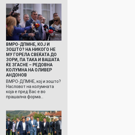
ВМРО-ДПМНЕ, КОЈ И
ЗОШТО? НА НИКОГО НЕ
МУ ГОРЕЛА СВЕЌАТА ДО
ЗОРИ, ПА ТАКА И ВАШАТА
ЌЕ ЗГАСНЕ – РЕДОВНА
КОЛУМНА НА ОЛИВЕР
АНДОНОВ
ВМРО-ДПМНЕ, кој и зошто?
Насловот на колумната
која е пред Вас е во
прашална форма…