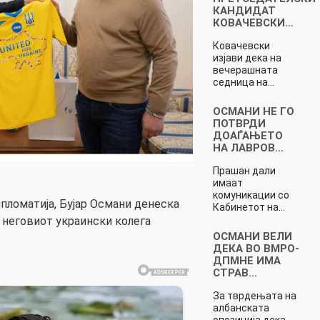
КАНДИДАТ
КОВАЧЕВСКИ…
Ковачевски
изјави дека на
вечерашната
седница на…
ОСМАНИ НЕ ГО
ПОТВРДИ
ДОАЃАЊЕТО
НА ЛАВРОВ…
Прашан дали
имаат
комуникации со
ломатија, Бујар Османи денеска
Кабинетот на…
 неговиот украински колега
ОСМАНИ ВЕЛИ
ДЕКА ВО ВМРО-
ДПМНЕ ИМА
СТРАВ…
За тврдењата на
албанската
опозиција дека