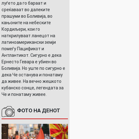
луѓето да го бараат и
среќаваат во далеките
прашуми во Боливија, во
кањоните на небеските
Кордиљери, кои го
наткрилуваат ланецот на
латиноамерикански земји
помеѓу Пацификот и
Антлантикот. Сигурно е дека
Ернесто Гевара е убиен во
Боливија. Но уште по сигурно е
дека Че останува и понатаму
да живее. На вечно жешкото
кубанско сонце, легендата за
Че и понатаму живее.
ФОТО НА ДЕНОТ