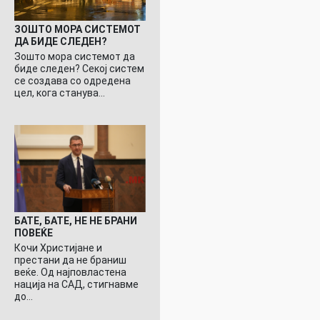
ЗОШТО МОРА СИСТЕМОТ
ДА БИДЕ СЛЕДЕН?
Зошто мора системот да
биде следен? Секој систем
се создава со одредена
цел, кога станува…
БАТЕ, БАТЕ, НЕ НЕ БРАНИ
ПОВЕЌЕ
Кочи Христијане и
престани да не браниш
веќе. Од најповластена
нација на САД, стигнавме
до…