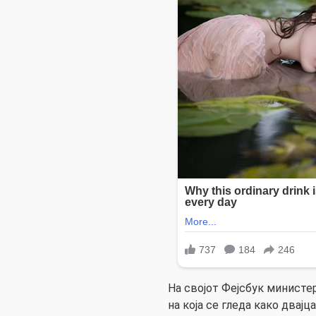
На својот Фејсбук министе
на која се гледа како двај