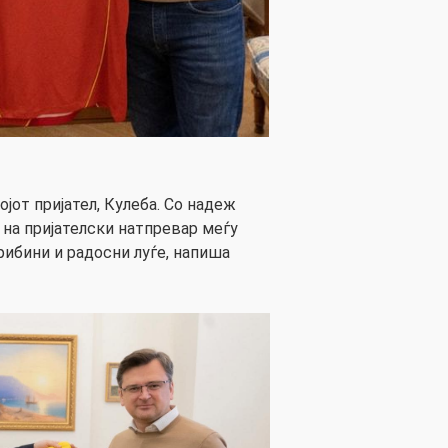
јот пријател, Кулеба. Со надеж
 на пријателски натпревар меѓу
рибини и радосни луѓе, напиша