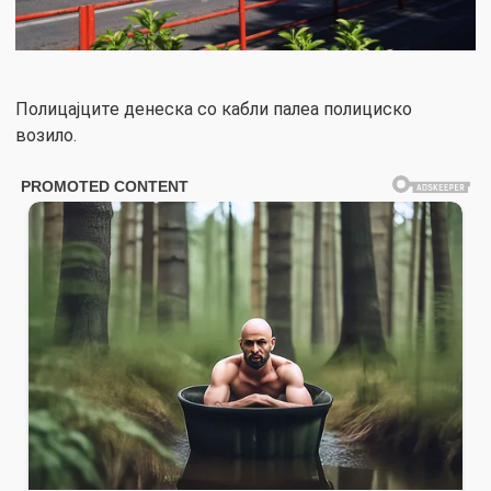
Полицајците денеска со кабли палеа полициско
возило.