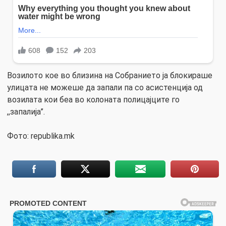
Возилото кое во близина на Собранието ја блокираше
улицата не можеше да запали па со асистенција од
возилата кои беа во колоната полицајците го
,,запалија”.
Фото: republika.mk