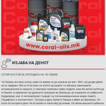
ИЗЈАВА НА ДЕНОТ
СОТИР КОСТОВ ЗА ЛЕГЕНДАТА НА ЧЕ ГЕВАРА
Че Гевара, во секој случај, умре на време, за да израсне во мит. Мит, кој до ден денес
не се предава. Им се оттргнува на луѓето од рацете, ги збунува новинарите,
истражувачите и науката, и повторно полетува преку Андите, како би могле луѓето да
го бараат и среќаваат во далеките прашуми во Боливија, во кањоните на небеските
Кордиљери, кои го наткрилуваат ланецот на латиноамерикански земји помеѓу
Пацификот и Антлантикот. Сигурно е дека Ернесто Гевара е убиен во Боливија. Но
уште по сигурно е дека Че останува и понатаму да живее. На вечно жешкото кубанско