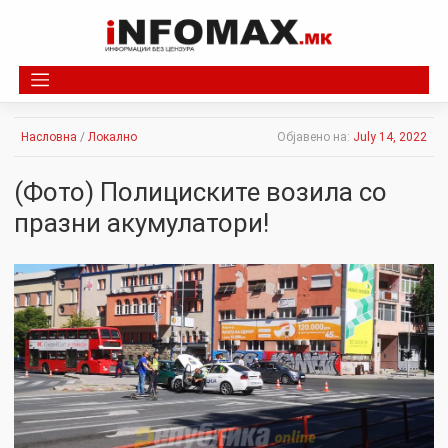
Skip
to
content
Насловна
/
Локално
Објавено на:
July 14, 2022
(Фото) Полициските возила со
празни акумулатори!