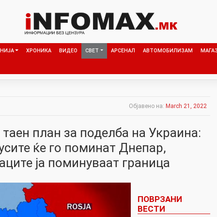
НИЈА
ХРОНИКА
ВИДЕО
СВЕТ
АРСЕНАЛ
АВТОМОБИЛИЗАМ
МАГА
Објавено на:
March 21, 2022
 таен план за поделба на Украина:
усите ќе го поминат Днепар,
аците ја поминуваат граница
ПОВРЗАНИ
ВЕСТИ