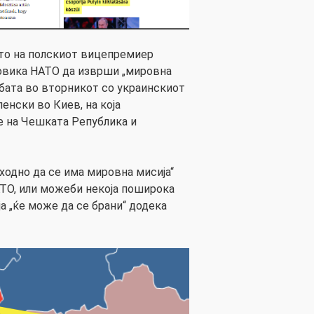
то на полскиот вицепремиер
повика НАТО да изврши „мировна
дбата во вторникот со украинскиот
енски во Киев, на која
е на Чешката Република и
ходно да се има мировна мисија“
АТО, или можеби некоја поширока
ја „ќе може да се брани“ додека