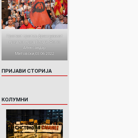
Протест против францускиот
предлог пред Влада. Фото:
Александар
Митовски,03.06.2022
ПРИЈАВИ СТОРИЈА
КОЛУМНИ