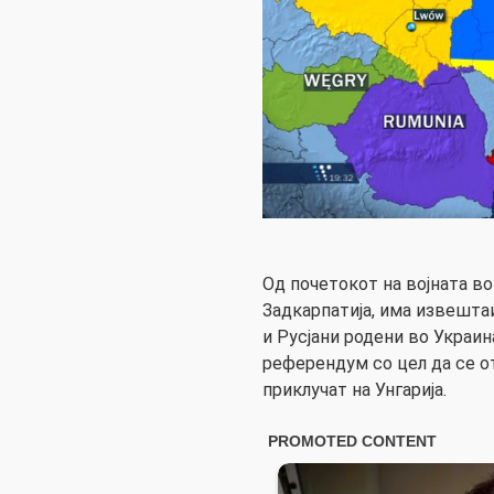
Од почетокот на војната во 
Задкарпатија, има извешта
и Русјани родени во Украи
референдум со цел да се о
приклучат на Унгарија.