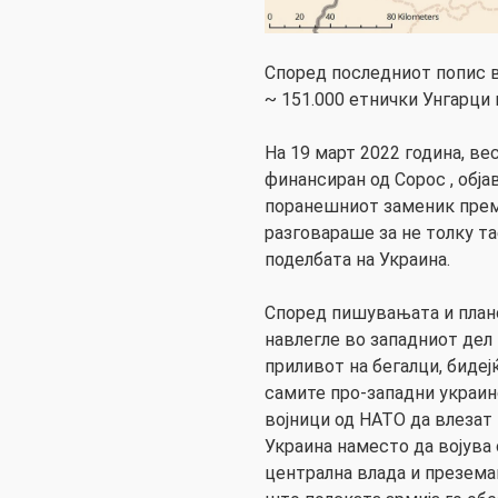
Според последниот попис в
~ 151.000 етнички Унгарци и
На 19 март 2022 година, ве
финансиран од Сорос , обја
поранешниот заменик преми
разговараше за не толку та
поделбата на Украина.
Според пишувањата и плано
навлегле во западниот дел 
приливот на бегалци, биде
самите про-западни украин
војници од НАТО да влезат 
Украина наместо да војува 
централна влада и презема