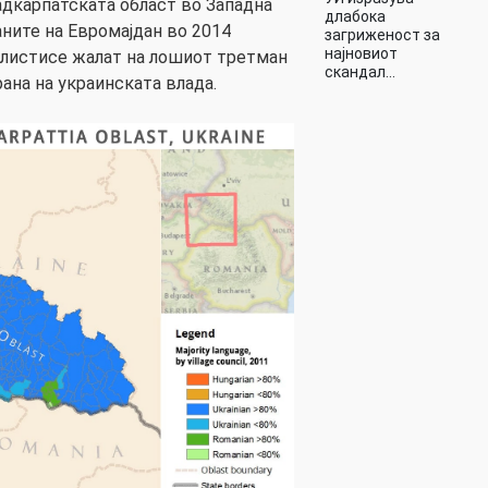
адкарпатската област во Западна
длабока
аните на Евромајдан во 2014
загриженост за
најновиот
алистисе жалат на лошиот третман
скандал…
ана на украинската влада.