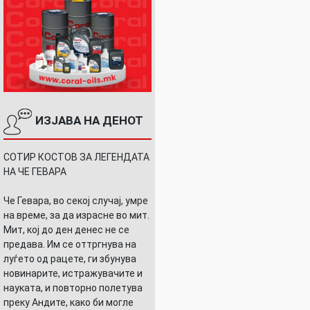
ИЗЈАВА НА ДЕНОТ
СОТИР КОСТОВ ЗА ЛЕГЕНДАТА
НА ЧЕ ГЕВАРА
Че Гевара, во секој случај, умре
на време, за да израсне во мит.
Мит, кој до ден денес не се
предава. Им се оттргнува на
луѓето од рацете, ги збунува
новинарите, истражувачите и
науката, и повторно полетува
преку Андите, како би могле