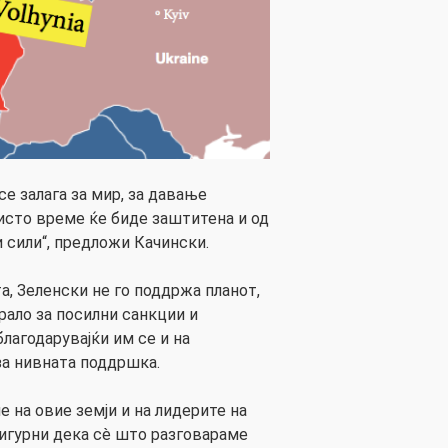
 се залага за мир, за давање
исто време ќе биде заштитена и од
 сили“, предложи Качински.
а, Зеленски не го поддржа планот,
рало за посилни санкции и
благодарувајќи им се и на
за нивната поддршка.
 на овие земји и на лидерите на
сигурни дека сè што разговараме