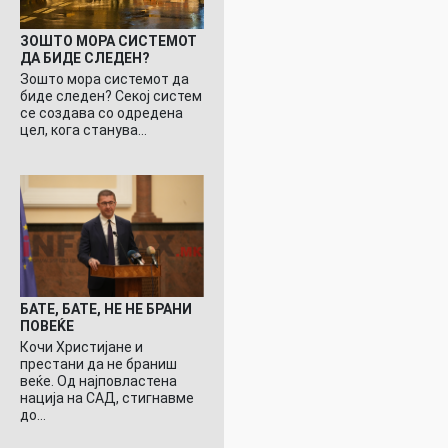
ЗОШТО МОРА СИСТЕМОТ
ДА БИДЕ СЛЕДЕН?
Зошто мора системот да
биде следен? Секој систем
се создава со одредена
цел, кога станува…
БАТЕ, БАТЕ, НЕ НЕ БРАНИ
ПОВЕЌЕ
Кочи Христијане и
престани да не браниш
веќе. Од најповластена
нација на САД, стигнавме
до…