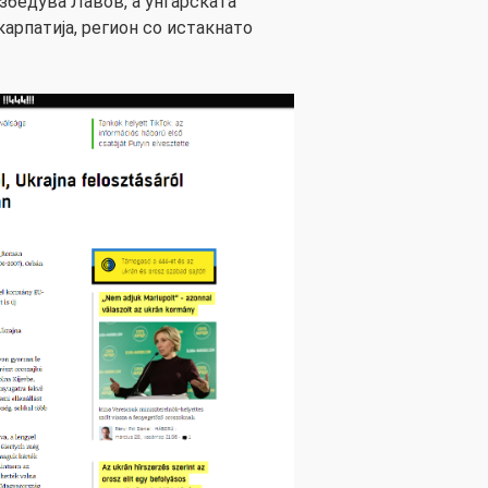
збедува Лавов, а унгарската
карпатија, регион со истакнато