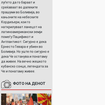
луѓето да го бараат и
среќаваат во далеките
прашуми во Боливија, во
кањоните на небеските
Кордиљери, кои го
наткрилуваат ланецот на
латиноамерикански земји
помеѓу Пацификот и
Антлантикот. Сигурно е дека
Ернесто Гевара е убиен во
Боливија. Но уште по сигурно е
дека Че останува и понатаму
да живее. На вечно жешкото
кубанско сонце, легендата за
Че и понатаму живее.
ФОТО НА ДЕНОТ