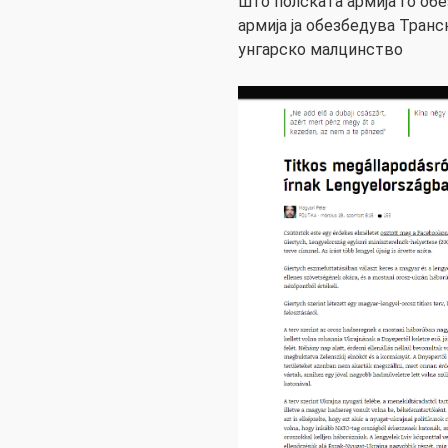
што полската армија го обе
армија ја обезбедува Транс
унгарско малцинство