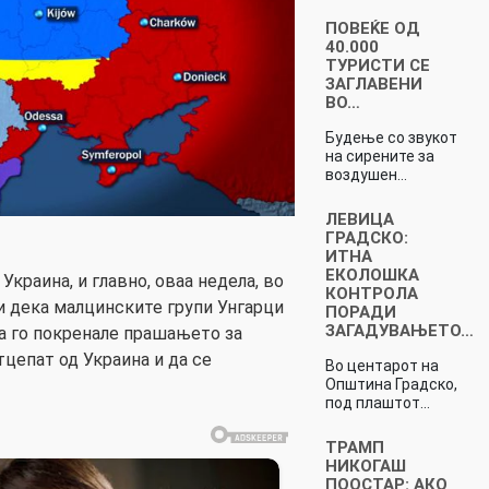
ПОВЕЌЕ ОД
40.000
ТУРИСТИ СЕ
ЗАГЛАВЕНИ
ВО…
Будење со звукот
на сирените за
воздушен…
ЛЕВИЦА
ГРАДСКО:
ИТНА
ЕКОЛОШКА
Украина, и главно, оваа недела, во
КОНТРОЛА
и дека малцинските групи Унгарци
ПОРАДИ
ЗАГАДУВАЊЕТО…
на го покренале прашањето за
тцепат од Украина и да се
Во центарот на
Општина Градско,
под плаштот…
ТРАМП
НИКОГАШ
ПООСТАР: АКО