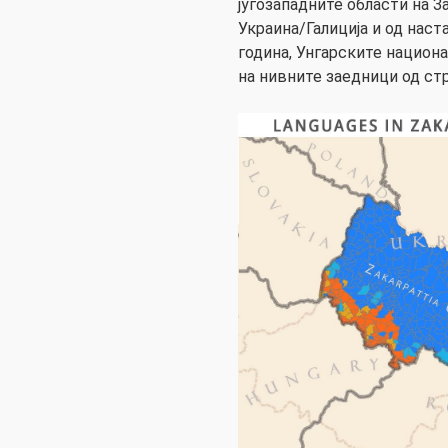
југозападните области на З
Украина/Галиција и од наст
година, Унгарските национ
на нивните заедници од стр