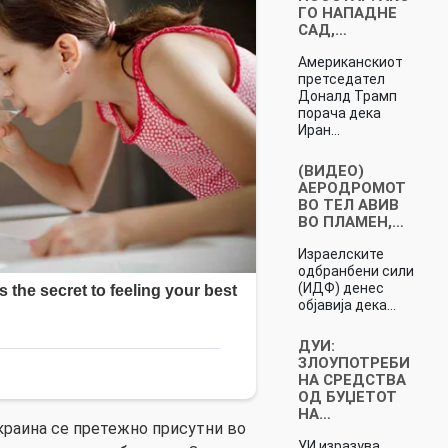
ГО НАПАДНЕ
САД,…
Американскиот
претседател
Доналд Трамп
порача дека
Иран…
(ВИДЕО)
АЕРОДРОМОТ
ВО ТЕЛ АВИВ
ВО ПЛАМЕН,…
Израелските
одбранбени сили
(ИДФ) денес
објавија дека…
ДУИ:
ЗЛОУПОТРЕБИ
НА СРЕДСТВА
ОД БУЏЕТОТ
НА…
Украина се претежно присутни во
УИ изразува