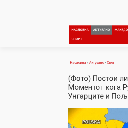
Skip
to
content
НАСЛОВНА
АКТУЕЛНО
МАКЕДО
СПОРТ
Насловна
/
Актуелно
•
Свет
(Фото) Постои ли
Моментот кога Р
Унгарците и Пољ