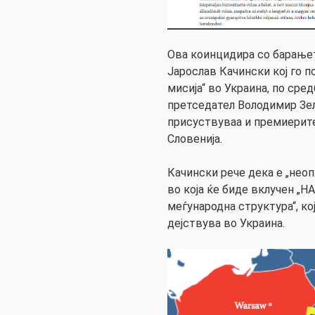
Ова коинцидира со барање
Јарослав Качински кој го 
мисија“ во Украина, по сре
претседател Володимир Зел
присуствуваа и премиерит
Словенија.
Качински рече дека е „неоп
во која ќе биде вклучен „Н
меѓународна структура“, ко
дејствува во Украина.