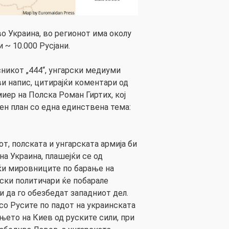
о Украина, во регионот има околу
 ~ 10.000 Русјани.
сникот „444“, унгарски медиуми
ви напис, цитирајќи коментари од
ер на Полска Роман Гиртих, кој
ен план со една единствена тема:
т, полската и унгарската армија би
на Украина, плашејќи се од
јќи мировниците по барање на
ски политичари ќе побарале
и да го обезбедат западниот дел.
со Русите по падот на украинската
њето на Киев од руските сили, при