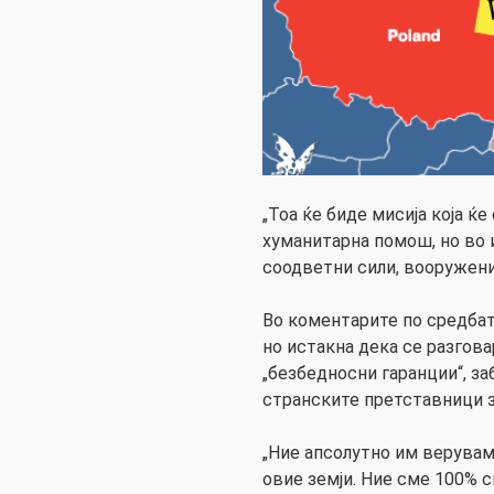
„Тоа ќе биде мисија која ќе
хуманитарна помош, но во 
соодветни сили, вооружени
Во коментарите по средбат
но истакна дека се разгова
„безбедносни гаранции“, за
странските претставници 
„Ние апсолутно им веруваме
овие земји. Ние сме 100% 