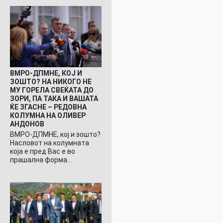
ВМРО-ДПМНЕ, КОЈ И
ЗОШТО? НА НИКОГО НЕ
МУ ГОРЕЛА СВЕЌАТА ДО
ЗОРИ, ПА ТАКА И ВАШАТА
ЌЕ ЗГАСНЕ – РЕДОВНА
КОЛУМНА НА ОЛИВЕР
АНДОНОВ
ВМРО-ДПМНЕ, кој и зошто?
Насловот на колумната
која е пред Вас е во
прашална форма…