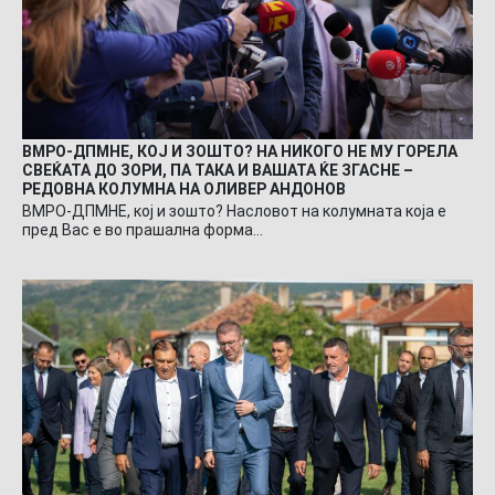
ВМРО-ДПМНЕ, КОЈ И ЗОШТО? НА НИКОГО НЕ МУ ГОРЕЛА
СВЕЌАТА ДО ЗОРИ, ПА ТАКА И ВАШАТА ЌЕ ЗГАСНЕ –
РЕДОВНА КОЛУМНА НА ОЛИВЕР АНДОНОВ
ВМРО-ДПМНЕ, кој и зошто? Насловот на колумната која е
пред Вас е во прашална форма…