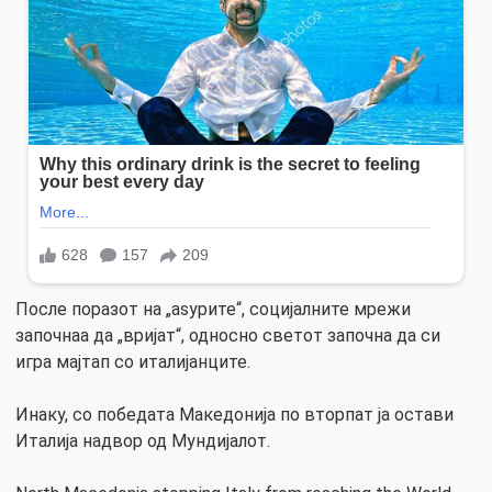
После поразот на „аѕурите“, социјалните мрежи
започнаа да „вријат“, односно светот започна да си
игра мајтап со италијанците.
Инаку, со победата Македонија по вторпат ја остави
Италија надвор од Мундијалот.