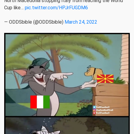
North Macedonia stopping Italy from reaching the World
Cup like…
pic.twitter.com/HPJrFUGDM6
— ODDSbible (@ODDSbible)
March 24, 2022