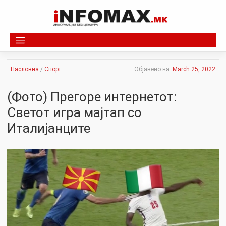
Skip
to
content
Насловна
/
Спорт
Објавено на:
March 25, 2022
(Фото) Прегоре интернетот:
Светот игра мајтап со
Италијанците