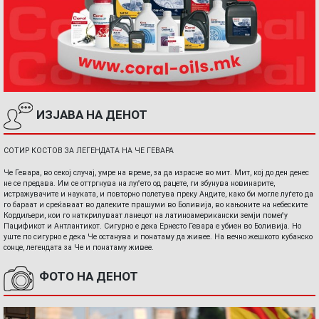
ИЗЈАВА НА ДЕНОТ
СОТИР КОСТОВ ЗА ЛЕГЕНДАТА НА ЧЕ ГЕВАРА
Че Гевара, во секој случај, умре на време, за да израсне во мит. Мит, кој до ден денес
не се предава. Им се оттргнува на луѓето од рацете, ги збунува новинарите,
истражувачите и науката, и повторно полетува преку Андите, како би могле луѓето да
го бараат и среќаваат во далеките прашуми во Боливија, во кањоните на небеските
Кордиљери, кои го наткрилуваат ланецот на латиноамерикански земји помеѓу
Пацификот и Антлантикот. Сигурно е дека Ернесто Гевара е убиен во Боливија. Но
уште по сигурно е дека Че останува и понатаму да живее. На вечно жешкото кубанско
сонце, легендата за Че и понатаму живее.
ФОТО НА ДЕНОТ