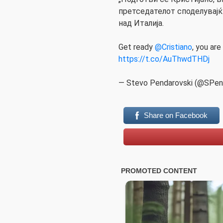
претседателот споделувајќи
над Италија.
Get ready
@Cristiano
, you are
https://t.co/AuThwdTHDj
— Stevo Pendarovski (@SPen
Share on Facebook