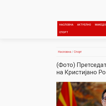
Skip
to
content
НАСЛОВНА
АКТУЕЛНО
МАКЕДО
СПОРТ
Насловна
/
Спорт
(Фото) Претседат
на Кристијано Р