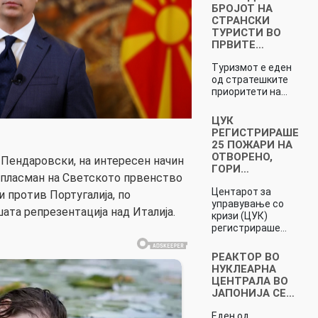
БРОЈОТ НА
СТРАНСКИ
ТУРИСТИ ВО
ПРВИТЕ…
Туризмот е еден
од стратешките
приоритети на…
ЦУК
РЕГИСТРИРАШЕ
25 ПОЖАРИ НА
ОТВОРЕНО,
Пендаровски, на интересен начин
ГОРИ…
а пласман на Светското првенство
Центарот за
 против Португалија, по
управување со
ата репрезентација над Италија.
кризи (ЦУК)
регистрираше…
РЕАКТОР ВО
НУКЛЕАРНА
ЦЕНТРАЛА ВО
ЈАПОНИЈА СЕ…
Еден од