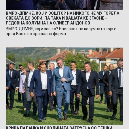
ВМРО-ДПМНЕ, КОЈ И ЗОШТО? НА НИКОГО НЕ МУ ГОРЕЛА
СВЕЌАТА ДО ЗОРИ, ПА ТАКА И ВАШАТА ЌЕ ЗГАСНЕ –
РЕДОВНА КОЛУМНА НА ОЛИВЕР АНДОНОВ
ВМРО-ДПМНЕ, кој и зошто? Насловот на колумната која е
пред Вас е во прашална форма…
КРИВА ПАЛАНКА И ОКОЛИНАТА ЗАТРУЕНА СО ТЕШКИ