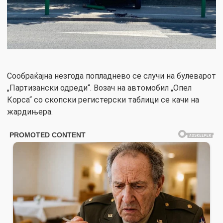
Сообраќајна незгода попладнево се случи на булеварот
„Партизански одреди“. Возач на автомобил „Опел
Корса“ со скопски регистерски таблици се качи на
жардињера.