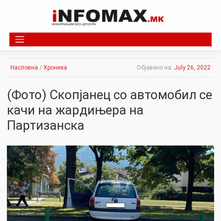
Skip
to
content
Насловна
/
Хроника
Објавено на:
July 26, 2022
(Фото) Скопјанец со автомобил се
качи на жардињера на
Партизанска