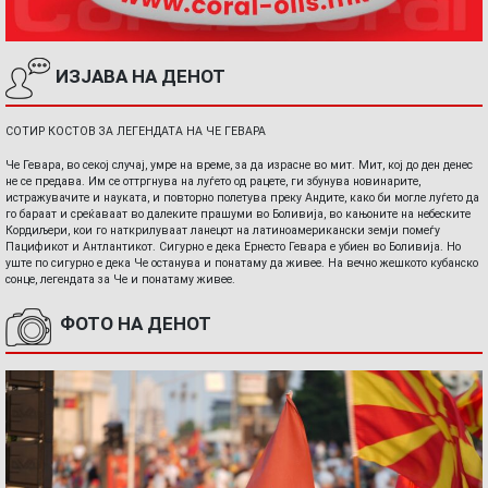
ИЗЈАВА НА ДЕНОТ
СОТИР КОСТОВ ЗА ЛЕГЕНДАТА НА ЧЕ ГЕВАРА
Че Гевара, во секој случај, умре на време, за да израсне во мит. Мит, кој до ден денес
не се предава. Им се оттргнува на луѓето од рацете, ги збунува новинарите,
истражувачите и науката, и повторно полетува преку Андите, како би могле луѓето да
го бараат и среќаваат во далеките прашуми во Боливија, во кањоните на небеските
Кордиљери, кои го наткрилуваат ланецот на латиноамерикански земји помеѓу
Пацификот и Антлантикот. Сигурно е дека Ернесто Гевара е убиен во Боливија. Но
уште по сигурно е дека Че останува и понатаму да живее. На вечно жешкото кубанско
сонце, легендата за Че и понатаму живее.
ФОТО НА ДЕНОТ