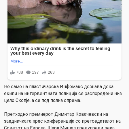
Не само на пластичарска Инфомакс дознава дека
екипи на интервентната полиција се распоредени низ
цело Скопје, а се под полна опрема.
Претходно премиерот Димитар Ковачевски на
заедничката прес конференција со претседателот на
Советот на Европа, Шарл Мишел предупреди дека