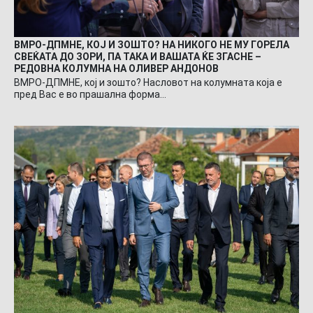
ВМРО-ДПМНЕ, КОЈ И ЗОШТО? НА НИКОГО НЕ МУ ГОРЕЛА
СВЕЌАТА ДО ЗОРИ, ПА ТАКА И ВАШАТА ЌЕ ЗГАСНЕ –
РЕДОВНА КОЛУМНА НА ОЛИВЕР АНДОНОВ
ВМРО-ДПМНЕ, кој и зошто? Насловот на колумната која е
пред Вас е во прашална форма…