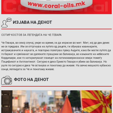
ИЗЈАВА НА ДЕНОТ
СОТИР КОСТОВ ЗА ЛЕГЕНДАТА НА ЧЕ ГЕВАРА
Че Гевара, во секој случај, умре на време, за да израсне во мит. Мит, кој до ден денес
не се предава. Им се оттргнува на луѓето од рацете, ги збунува новинарите,
истражувачите и науката, и повторно полетува преку Андите, како би могле луѓето да
го бараат и среќаваат во далеките прашуми во Боливија, во кањоните на небеските
Кордиљери, кои го наткрилуваат ланецот на латиноамерикански земји помеѓу
Пацификот и Антлантикот. Сигурно е дека Ернесто Гевара е убиен во Боливија. Но
уште по сигурно е дека Че останува и понатаму да живее. На вечно жешкото кубанско
сонце, легендата за Че и понатаму живее.
ФОТО НА ДЕНОТ