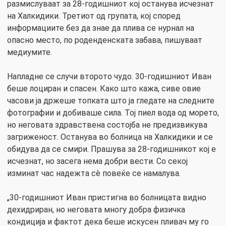
размислуваат за 28-годишниот кој останува исчезнат
на Халкидики. Третиот од групата, кој според
информациите без да знае да плива се нурнал на
опасно место, по роденденската забава, пишуваат
медиумите.
Напладне се случи второто чудо. 30-годишниот Иван
беше лоциран и спасен. Како што кажа, сиве овие
часови ја држеше топката што ја гледате на следните
фотографии и добиваше сила. Тој пиел вода од морето,
но неговата здравствена состојба не предизвикува
загриженост. Останува во болница на Халкидики и се
обидува да се смири. Прашува за 28-годишникот кој е
исчезнат, но засега нема добри вести. Со секој
изминат час надежта сè повеќе се намалува.
„30-годишниот Иван пристигна во болницата видно
дехидриран, но неговата многу добра физичка
кондиција и фактот дека беше искусен пливач му го