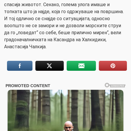
спасија животот. Секако, голема улога имаше и
топката што ја најде, која го одржуваше на површина.
И тој одлично се снајде со ситуацијата, односно
воопшто не се замори и не дозволи морските струи
да го „поведат“ со себе, беше прилично мирен“, вели
градоначалничката на Касандра на Халкидики,
Анастасија Чалкија.