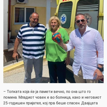
– Топката која ќе ја памети вечно, по она што го
помина. Младиот човек е во болница, како и неговиот
25-годишен пријател, кој прв беше спасен. Двајцата