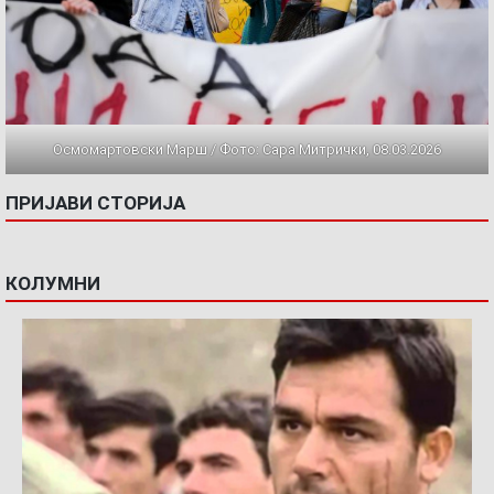
Осмомартовски Марш / Фото: Сара Митрички, 08.03.2026
ПРИЈАВИ СТОРИЈА
КОЛУМНИ