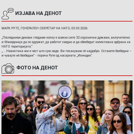
ИЗЈАВА НА ДЕНОТ
МАРК РУТЕ, ГЕНЕРАЛЕН СЕКРЕТАР НА НАТО, 03.03.2026
„Последниве денови гледаме колку е важно сите 32 сојузнички држави, вклучително
и Македонија да се здружат, да работат заедно и да обезбедат колективна одбрана на
НАТО територијата.“
„ ...Навистина ми е чест што сум овде. Ви посакувам сè најдобро. Останете безбедни –
и чувајте нè безбедни“ - порача Руте од касарната „Илинден“.
ФОТО НА ДЕНОТ