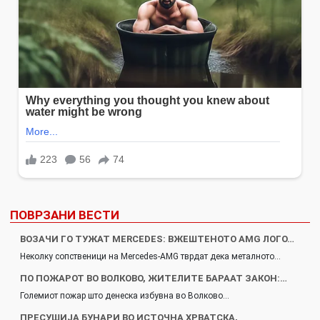
ПОВРЗАНИ ВЕСТИ
ВОЗАЧИ ГО ТУЖАТ MERCEDES: ВЖЕШТЕНОТО AMG ЛОГО…
Неколку сопственици на Mercedes-AMG тврдат дека металното…
ПО ПОЖАРОТ ВО ВОЛКОВО, ЖИТЕЛИТЕ БАРААТ ЗАКОН:…
Големиот пожар што денеска избувна во Волково…
ПРЕСУШИЈА БУНАРИ ВО ИСТОЧНА ХРВАТСКА,