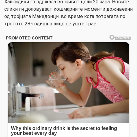
Халкидики го одржала во живот цели 20 часа. Новите
слики ги доловуваат кошмарните моменти доживеани
од тројцата Македонци, во време кога потрагата по
третото 28-годишно лице се уште трае.