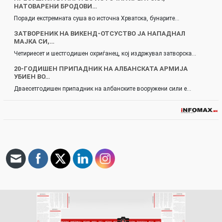
НАТОВАРЕНИ БРОДОВИ…
Поради екстремната суша во источна Хрватска, бунарите…
ЗАТВОРЕНИК НА ВИКЕНД-ОТСУСТВО ЈА НАПАДНАЛ
МАЈКА СИ,…
Четириесет и шестгодишен охриѓанец, кој издржувал затворска…
20-ГОДИШЕН ПРИПАДНИК НА АЛБАНСКАТА АРМИЈА
УБИЕН ВО…
Дваесетгодишен припадник на албанските вооружени сили е…