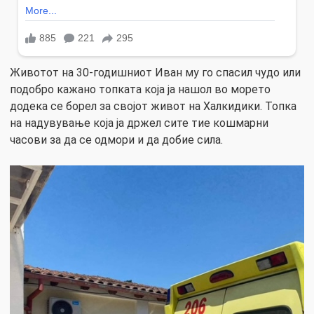
Животот на 30-годишниот Иван му го спасил чудо или
подобро кажано топката која ја нашол во морето
додека се борел за својот живот на Халкидики. Топка
на надувување која ја држел сите тие кошмарни
часови за да се одмори и да добие сила.