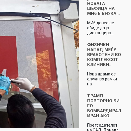
НОВАТА
ШЕФИЦА НА
МИ6 Е ВНУКА…
МИ6 денес се
обиде да ја
дистанцира…
ФИЗИЧКИ
НАПАД МЕЃУ
ВРАБОТЕНИ ВО
КОМПЛЕКСОТ
КЛИНИКИ…
Нова драма се
случи во рамки
на…
ТРАМП
ПОВТОРНО БИ
ГО
БОМБАРДИРАЛ
ИРАН АКО…
Претседателот
на САД, Доналд