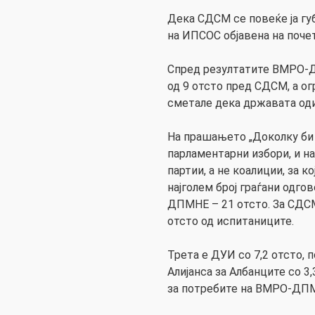
Дека СДСМ се повеќе ја гу
на ИПСОС објавена на почет
Спред резултатите ВМРО-Д
од 9 отсто пред СДСМ, а о
сметале дека државата оди
На прашањето „Доколку би
парламентарни избори, и на
партии, а не коалиции, за ко
најголем број граѓани одго
ДПМНЕ – 21 отсто. За СДСМ
отсто од испитаниците.
Трета е ДУИ со 7,2 отсто, 
Алијанса за Албанците со 3
за потребите на ВМРО-ДП