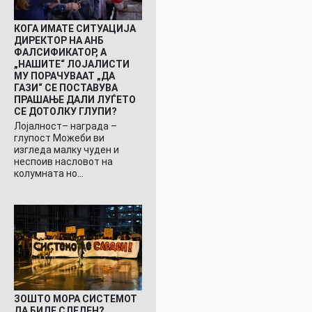
КОГА ИМАТЕ СИТУАЦИЈА
ДИРЕКТОР НА АНБ
ФАЛСИФИКАТОР, А
„НАШИТЕ“ ЛОЈАЛИСТИ
МУ ПОРАЧУВААТ „ДА
ГАЗИ“ СЕ ПОСТАВУВА
ПРАШАЊЕ ДАЛИ ЛУЃЕТО
СЕ ДОТОЛКУ ГЛУПИ?
Лојалност– награда –
глупост Можеби ви
изгледа малку чуден и
неспоив насловот на
колумната но…
ЗОШТО МОРА СИСТЕМОТ
ДА БИДЕ СЛЕДЕН?