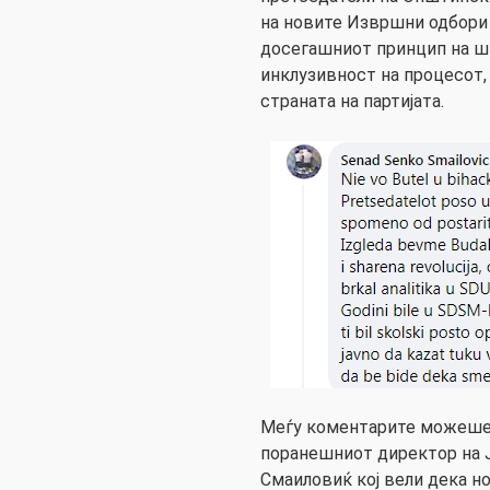
на новите Извршни одбори 
досегашниот принцип на ш
инклузивност на процесот, 
страната на партијата.
Меѓу коментарите можеше д
поранешниот директор на Ј
Смаиловиќ кој вели дека но