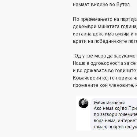
немаат видено во Бутел.
По преземањето на партијат
декември минатата година
истакна дека има визија и 
врати на победничките пат
-Од утре мора да засукаме 
Наша е одговорноста за се 
и во државата во годините
Ковачевски кој го повика ч
промените кои членовите, н