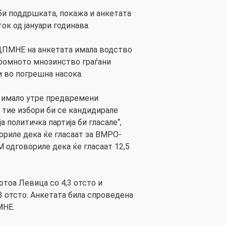
би поддршката, покажа и анкетата
ок од јануари годинава.
ПМНЕ на анкетата имала водство
громното мнозинство граѓани
 во погрешна насока.
 имало утре предвремени
 тие избори би се кандидирале
ја политичка партија би гласале“,
вориле дека ќе гласаат за ВМРО-
 одговориле дека ќе гласаат 12,5
потоа Левица со 4,3 отсто и
,3 отсто. Анкетата била спроведена
МНЕ.