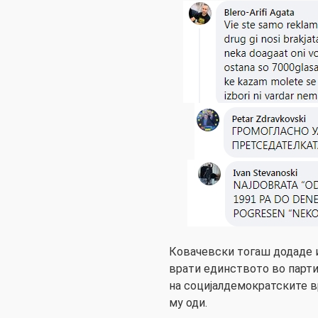
Ковачевски тогаш додаде и
врати единството во парти
на социјалдемократските 
му оди.