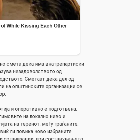
дно смета дека има внатрепартиски
разува незадоволството од
водството. Сметаат дека дел од
ли на општинските организации се
ор.
ија и оперативно е подготвена,
имовите на локално ниво и
ијата на теренот, меѓу граѓаните.
виќ ги повика ново избраните
и организации, при составувањето