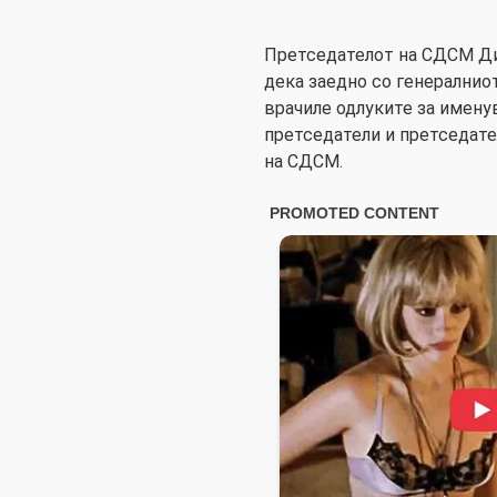
Претседателот на СДСМ Ди
дека заедно со генералнио
врачиле одлуките за имену
претседатели и претседат
на СДСМ.