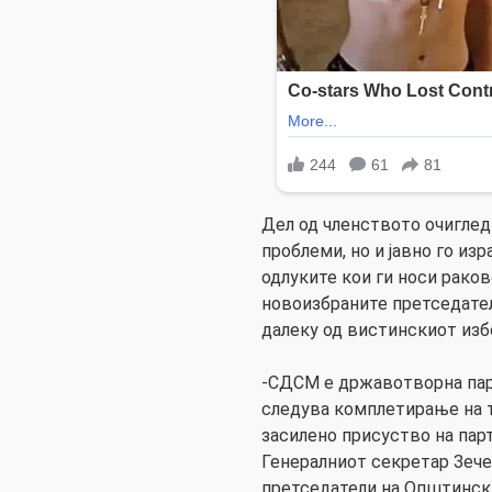
Дел од членството очигле
проблеми, но и јавно го из
одлуките кои ги носи рако
новоизбраните претседате
далеку од вистинскиот изб
-СДСМ е државотворна парт
следува комплетирање на т
засилено присуство на парт
Генералниот секретар Зече
претседатели на Општинск