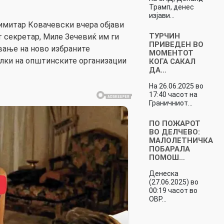
Трамп, денес
изјави…
митар Ковачевски вчера објави
ТУРЧИН
т секретар, Миле Зечевиќ им ги
ПРИВЕДЕН ВО
вање на ново избраните
МОМЕНТОТ
елки на општинските организации
КОГА САКАЛ
ДА…
На 26.06.2025 во
17:40 часот на
Граничниот…
ПО ПОЖАРОТ
ВО ДЕЛЧЕВО:
МАЛОЛЕТНИЧКА
ПОБАРАЛА
ПОМОШ…
Денеска
(27.06.2025) во
00:19 часот во
ОВР…