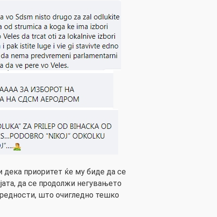
 дека приоритет ќе му биде да се
јата, да се продолжи негувањето
вредности, што очигледно тешко