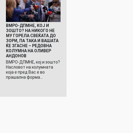
ВМРО-ДПМНЕ, КОЈ И
ЗОШТО? НА НИКОГО НЕ
МУ ГОРЕЛА СВЕЌАТА ДО
ЗОРИ, ПА ТАКА И ВАШАТА
ЌЕ ЗГАСНЕ – РЕДОВНА
КОЛУМНА НА ОЛИВЕР
АНДОНОВ
ВМРО-ДПМНЕ, кој и зошто?
Насловот на колумната
која е пред Вас е во
прашална форма…