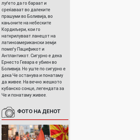
луѓето да го бараат и
среќаваат во далеките
прашуми во Боливија, во
кањоните на небеските
Кордиљери, кои го
наткрилуваат ланецот на
латиноамерикански земји
помеѓу Пацификот и
Антлантикот. Сигурно е дека
Ернесто Гевара е убиен во
Боливија. Но уште по сигурно е
дека Че останува и понатаму
да живее. На вечно жешкото
кубанско сонце, легендата за
Че и понатаму живее.
ФОТО НА ДЕНОТ