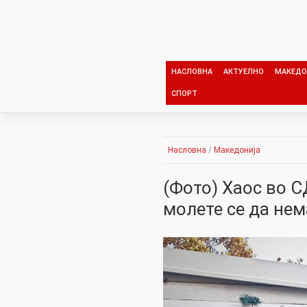
Skip
to
content
НАСЛОВНА
АКТУЕЛНО
МАКЕДО
СПОРТ
Насловна
/
Македонија
(Фото) Хаос во 
молете се да нем