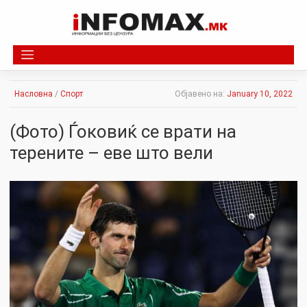
Skip
to
content
Насловна
/
Спорт
Објавено на:
January 10, 2022
(Фото) Ѓоковиќ се врати на
терените – еве што вели