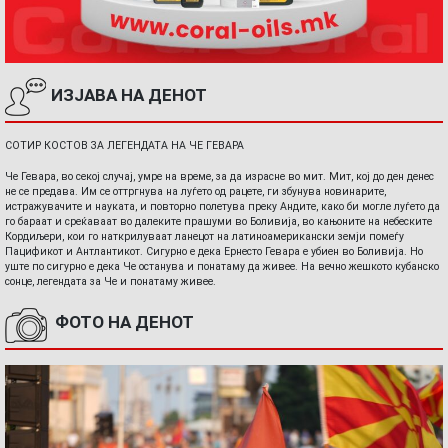
ИЗЈАВА НА ДЕНОТ
СОТИР КОСТОВ ЗА ЛЕГЕНДАТА НА ЧЕ ГЕВАРА
Че Гевара, во секој случај, умре на време, за да израсне во мит. Мит, кој до ден денес
не се предава. Им се оттргнува на луѓето од рацете, ги збунува новинарите,
истражувачите и науката, и повторно полетува преку Андите, како би могле луѓето да
го бараат и среќаваат во далеките прашуми во Боливија, во кањоните на небеските
Кордиљери, кои го наткрилуваат ланецот на латиноамерикански земји помеѓу
Пацификот и Антлантикот. Сигурно е дека Ернесто Гевара е убиен во Боливија. Но
уште по сигурно е дека Че останува и понатаму да живее. На вечно жешкото кубанско
сонце, легендата за Че и понатаму живее.
ФОТО НА ДЕНОТ