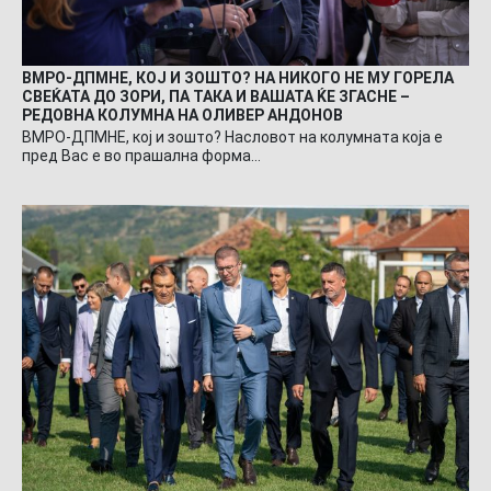
ВМРО-ДПМНЕ, КОЈ И ЗОШТО? НА НИКОГО НЕ МУ ГОРЕЛА
СВЕЌАТА ДО ЗОРИ, ПА ТАКА И ВАШАТА ЌЕ ЗГАСНЕ –
РЕДОВНА КОЛУМНА НА ОЛИВЕР АНДОНОВ
ВМРО-ДПМНЕ, кој и зошто? Насловот на колумната која е
пред Вас е во прашална форма…