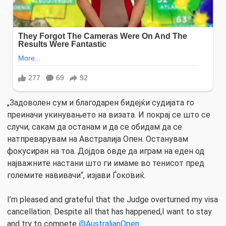
„Задоволен сум и благодарен бидејќи судијата го
преиначи укинувањето на визата. И покрај се што се
случи, сакам да останам и да се обидам да се
натпреварувам на Австралија Опен. Останувам
фокусиран на тоа. Дојдов овде да играм на еден од
најважните настани што ги имаме во тенисот пред
големите навивачи“, изјави Ѓоковиќ.
I’m pleased and grateful that the Judge overturned my visa
cancellation. Despite all that has happened,I want to stay
and try to compete
@AustralianOpen