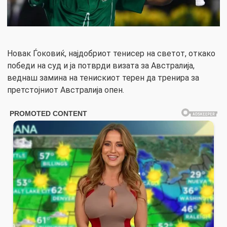
Новак Ѓоковиќ, најдобриот тенисер на светот, откако
победи на суд и ја потврди визата за Австралија,
веднаш замина на тенискиот терен да тренира за
претстојниот Австралија опен.