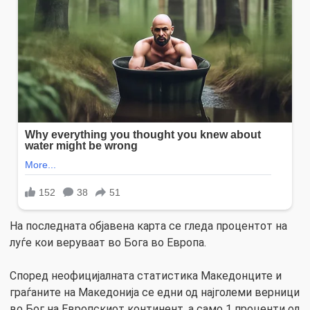
На последната објавена карта се гледа процентот на
луѓе кои веруваат во Бога во Европа.
Според неофицијалната статистика Македонците и
граѓаните на Македонија се едни од најголеми верници
во Бог на Европскиот континент, а само 1 проценти од