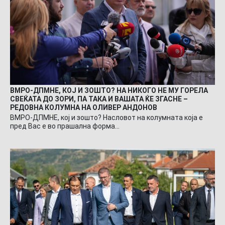
ВМРО-ДПМНЕ, КОЈ И ЗОШТО? НА НИКОГО НЕ МУ ГОРЕЛА
СВЕЌАТА ДО ЗОРИ, ПА ТАКА И ВАШАТА ЌЕ ЗГАСНЕ –
РЕДОВНА КОЛУМНА НА ОЛИВЕР АНДОНОВ
ВМРО-ДПМНЕ, кој и зошто? Насловот на колумната која е
пред Вас е во прашална форма…