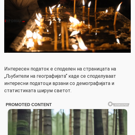
Интересен податок е споделен на страницата на
„Љубители на географијата“ каде се споделуваат
интересни податоци врзани со демографијата и
статистиката ширум светот.