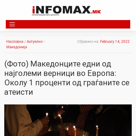
Skip
to
content
Насловна
/
Актуелно
•
Објавено на:
February 14, 2022
Македонија
(Фото) Maкедонците едни од
најголеми верници во Европа:
Околу 1 проценти од граѓаните се
атеисти