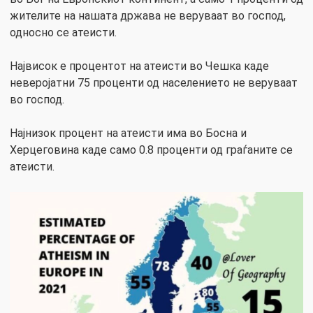
жителите на нашата држава не веруваат во господ,
односно се атеисти.
Највисок е процентот на атеисти во Чешка каде
неверојатни 75 проценти од населението не веруваат
во господ.
Најнизок процент на атеисти има во Босна и
Херцеговина каде само 0.8 проценти од граѓаните се
атеисти.