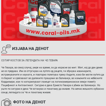
ИЗЈАВА НА ДЕНОТ
СОТИР КОСТОВ ЗА ЛЕГЕНДАТА НА ЧЕ ГЕВАРА
Че Гевара, во секој случај, умре на време, за да израсне во мит. Мит, кој до ден денес
не се предава. Им се оттргнува на луѓето од рацете, ги збунува новинарите,
истражувачите и науката, и повторно полетува преку Андите, како би могле луѓето да
го бараат и среќаваат во далеките прашуми во Боливија, во кањоните на небеските
Кордиљери, кои го наткрилуваат ланецот на латиноамерикански земји помеѓу
Пацификот и Антлантикот. Сигурно е дека Ернесто Гевара е убиен во Боливија. Но
уште по сигурно е дека Че останува и понатаму да живее. На вечно жешкото кубанско
сонце, легендата за Че и понатаму живее.
ФОТО НА ДЕНОТ