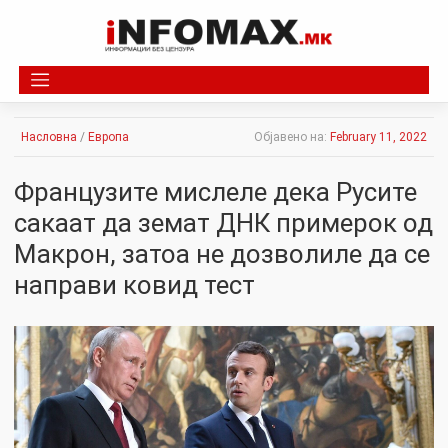
Skip
to
content
Насловна
/
Европа
Објавено на:
February 11, 2022
Французите мислеле дека Русите
сакаат да земат ДНК примерок од
Макрон, затоа не дозволиле да се
направи ковид тест