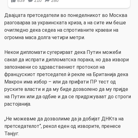
Двајцата претседатели во понеделникот во Москва
разговараа за украинската криза, а на сите им беше
очигледно дека седеа на спротивните краеви на
огромна маса долга четири метри.
Некои дипломати сугерираат дека Путин можеби
сакал да испрати дипломатска порака, но два извори
запознаени со здравствениот протокол на
францускиот претседател ѝ рекле на Британија дека
Макрон има избор – или да прифати ПР тест од
руските власти и да му биде дозволено да му пријде
на Путин или да одбие и да се придржуваат до строги
растојанија.
„Не можевме да дозволиме да ја добијат ДНКта на
претседателот“, рекол еден од изворите, пренесе
Танјуг.