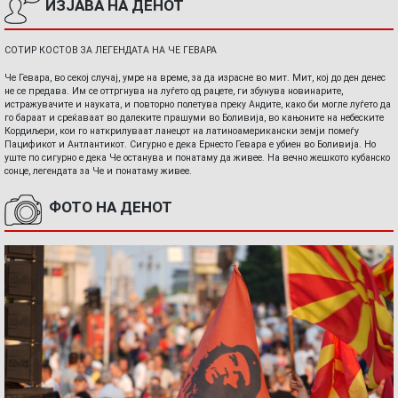
ИЗЈАВА НА ДЕНОТ
СОТИР КОСТОВ ЗА ЛЕГЕНДАТА НА ЧЕ ГЕВАРА
Че Гевара, во секој случај, умре на време, за да израсне во мит. Мит, кој до ден денес
не се предава. Им се оттргнува на луѓето од рацете, ги збунува новинарите,
истражувачите и науката, и повторно полетува преку Андите, како би могле луѓето да
го бараат и среќаваат во далеките прашуми во Боливија, во кањоните на небеските
Кордиљери, кои го наткрилуваат ланецот на латиноамерикански земји помеѓу
Пацификот и Антлантикот. Сигурно е дека Ернесто Гевара е убиен во Боливија. Но
уште по сигурно е дека Че останува и понатаму да живее. На вечно жешкото кубанско
сонце, легендата за Че и понатаму живее.
ФОТО НА ДЕНОТ