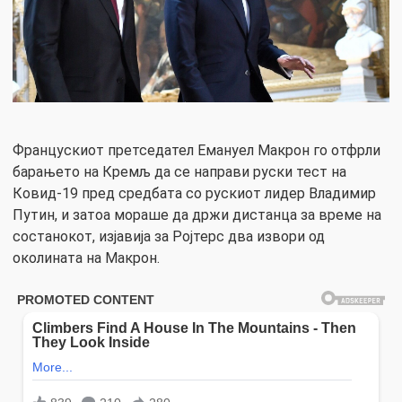
Францускиот претседател Емануел Макрон го отфрли
барањето на Кремљ да се направи руски тест на
Ковид-19 пред средбата со рускиот лидер Владимир
Путин, и затоа мораше да држи дистанца за време на
состанокот, изјавија за Ројтерс два извори од
околината на Макрон.