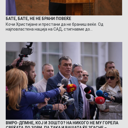
БАТЕ, БАТЕ, НЕ НЕ БРАНИ ПОВЕЌЕ
Кочи Христијане и престани да не браниш веќе. Од
најповластена нација на САД, стигнавме до…
ВМРО-ДПМНЕ, КОЈ И ЗОШТО? НА НИКОГО НЕ МУ ГОРЕЛА
СВЕЌАТА ДО ЗОРИ, ПА ТАКА И ВАШАТА ЌЕ ЗГАСНЕ –