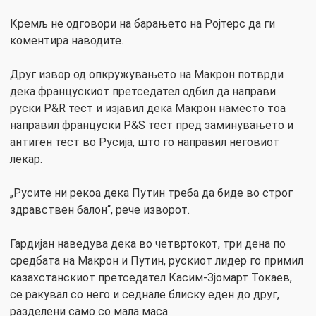
Кремљ не одговори на барањето на Ројтерс да ги
коментира наводите.
Друг извор од опкружувањето на Макрон потврди
дека францускиот претседател одбил да направи
руски P&R тест и изјавил дека Макрон наместо тоа
направил француски P&S тест пред заминувањето и
антиген тест во Русија, што го направил неговиот
лекар.
„Русите ни рекоа дека Путин треба да биде во строг
здравствен балон“, рече изворот.
Гардијан наведува дека во четвртокот, три дена по
средбата на Макрон и Путин, рускиот лидер го примил
казахстанскиот претседател Касим-Зјомарт Токаев,
се ракувал со него и седнале блиску еден до друг,
разделени само со мала маса.