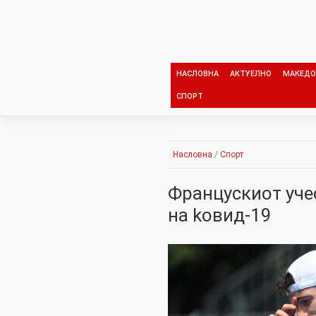
Skip
to
content
НАСЛОВНА
АКТУЕЛНО
МАКЕДО
СПОРТ
Насловна
/
Спорт
Францускиот уче
на kовид-19