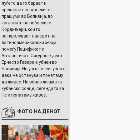
луѓето да го бараат и
среќаваат во далеките
прашуми во Боливија, во
кањоните на небеските
Кордиљери, кои го
наткрилуваат ланецот на
латиноамерикански земји
помеѓу Пацификот и
Антлантикот. Сигурно е дека
Ернесто Гевара е убиен во
Боливија. Но уште по сигурно е
дека Че останува и понатаму
да живее. На вечно жешкото
кубанско сонце, легендата за
Че и понатаму живее.
ФОТО НА ДЕНОТ