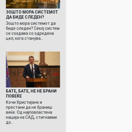
ЗОШТО МОРА СИСТЕМОТ
ДА БИДЕ СЛЕДЕН?
Зошто мора системот да
биде следен? Секој систем
се создава со одредена
цел, кога станува…
БАТЕ, БАТЕ, НЕ НЕ БРАНИ
ПОВЕЌЕ
Кочи Христијане и
престани да не браниш
веќе. Од најповластена
нација на САД, стигнавме
до…