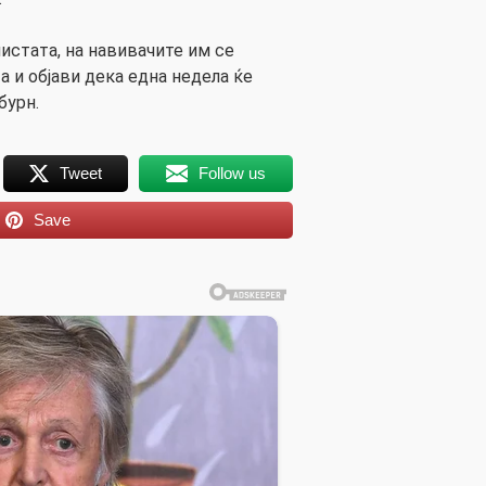
листата, на навивачите им се
 и објави дека една недела ќе
бурн.
Tweet
Follow us
Save