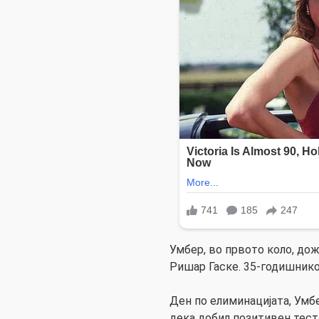
Умбер, во првото коло, до
Ришар Гаске. 35-годишникот п
Ден по елиминацијата, Умбе
дека добил позитивен тест