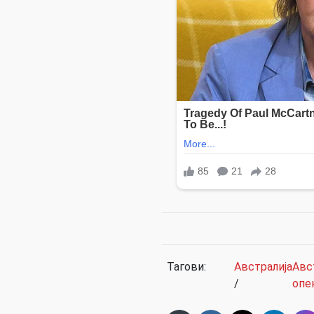
Тагови:
Австралија
Авс
/
опе