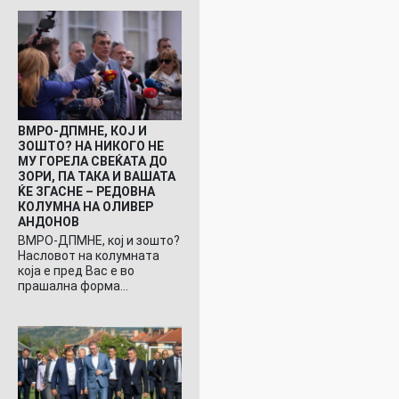
ВМРО-ДПМНЕ, КОЈ И
ЗОШТО? НА НИКОГО НЕ
МУ ГОРЕЛА СВЕЌАТА ДО
ЗОРИ, ПА ТАКА И ВАШАТА
ЌЕ ЗГАСНЕ – РЕДОВНА
КОЛУМНА НА ОЛИВЕР
АНДОНОВ
ВМРО-ДПМНЕ, кој и зошто?
Насловот на колумната
која е пред Вас е во
прашална форма…