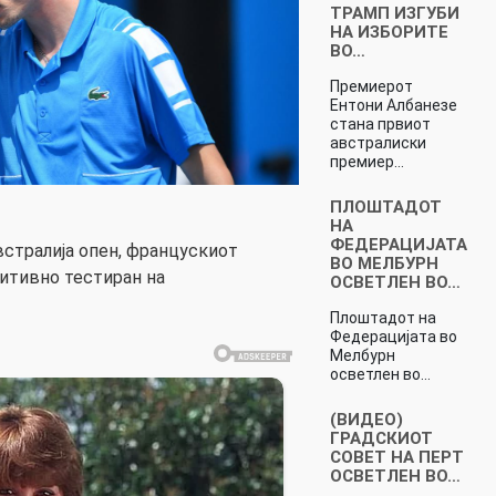
ТРАМП ИЗГУБИ
НА ИЗБОРИТЕ
ВО…
Премиерот
Ентони Албанезе
стана првиот
австралиски
премиер…
ПЛОШТАДОТ
НА
ФЕДЕРАЦИЈАТА
встралија опен, францускиот
ВО МЕЛБУРН
зитивно тестиран на
ОСВЕТЛЕН ВО…
Плоштадот на
Федерацијата во
Мелбурн
осветлен во…
(ВИДЕО)
ГРАДСКИОТ
СОВЕТ НА ПЕРТ
ОСВЕТЛЕН ВО…