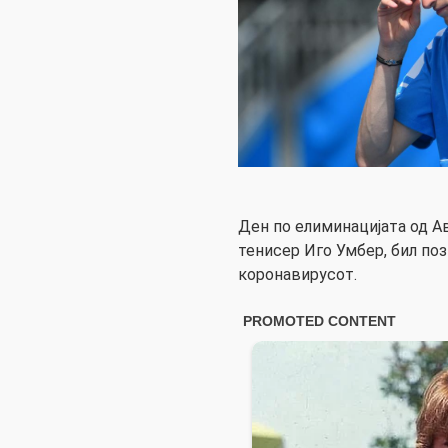
Ден по елиминацијата од А
тенисер Иго Умбер, бил по
коронавирусот.