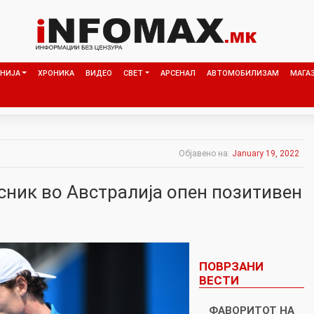
НИЈА
ХРОНИКА
ВИДЕО
СВЕТ
АРСЕНАЛ
АВТОМОБИЛИЗАМ
МАГА
Објавено на:
January 19, 2022
сник во Австралија опен позитивен
ПОВРЗАНИ
ВЕСТИ
ФАВОРИТОТ НА