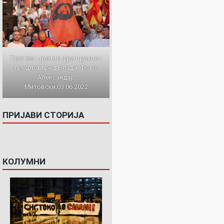
Протест против францускиот
предлог пред Влада. Фото:
Александар
Митовски,03.06.2022
ПРИЈАВИ СТОРИЈА
КОЛУМНИ