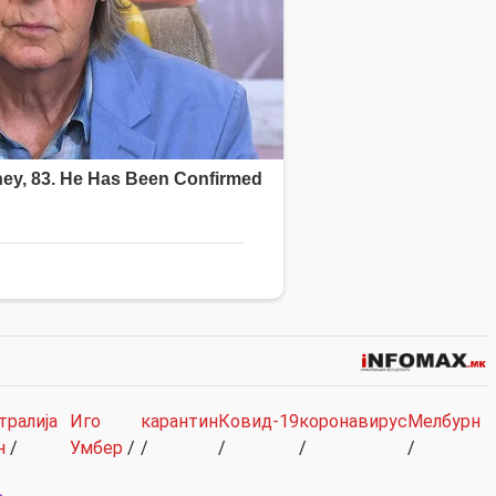
тралија
Иго
карантин
Ковид-19
коронавирус
Мелбурн
н
/
Умбер
/
/
/
/
/