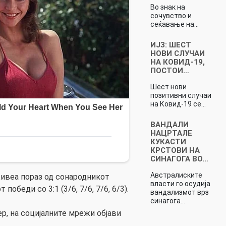
Во знак на
сочувство и
сеќавање на…
ИЈЗ: ШЕСТ
НОВИ СЛУЧАИ
НА КОВИД-19,
ПОСТОИ…
Шест нови
позитивни случаи
на Ковид-19 се…
ВАНДАЛИ
НАЦРТАЛЕ
КУКАСТИ
КРСТОВИ НА
СИНАГОГА ВО…
Австралиските
живеа пораз од сонародникот
власти го осудија
обеди со 3:1 (3/6, 7/6, 7/6, 6/3).
вандализмот врз
синагога…
р, на социјалните мрежи објави
.