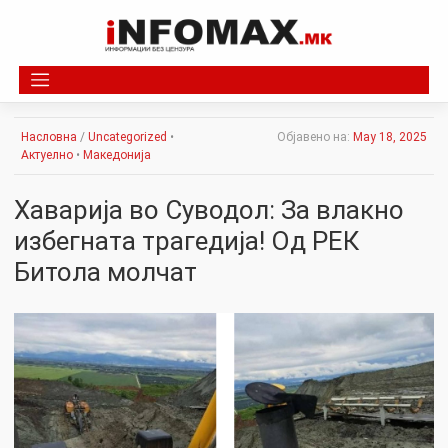
Skip
to
content
Насловна
/
Uncategorized
•
Објавено на:
May 18, 2025
Актуелно
•
Македонија
Хаварија во Суводол: За влакно
избегната трагедија! Од РЕК
Битола молчат