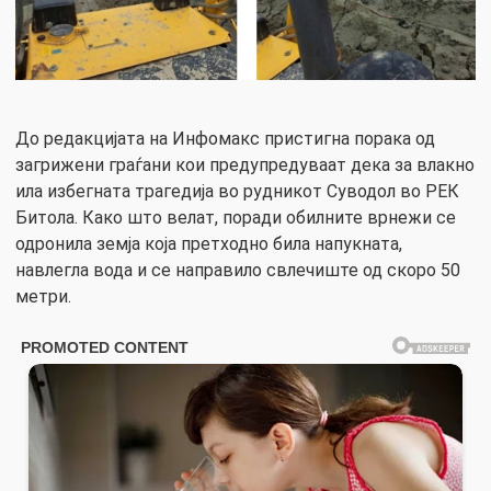
До редакцијата на Инфомакс пристигна порака од
загрижени граѓани кои предупредуваат дека за влакно
ила избегната трагедија во рудникот Суводол во РЕК
Битола. Како што велат, поради обилните врнежи се
одронила земја која претходно била напукната,
навлегла вода и се направило свлечиште од скоро 50
метри.