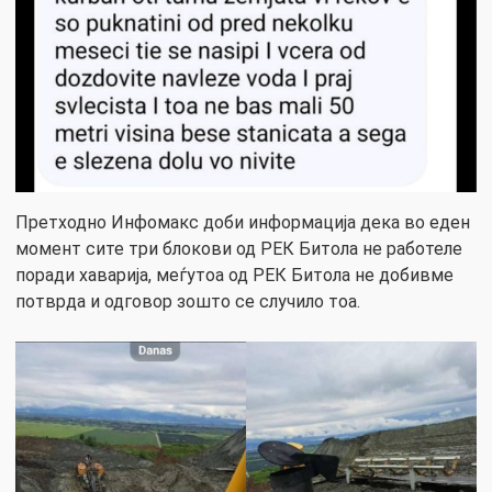
Претходно Инфомакс доби информација дека во еден
момент сите три блокови од РЕК Битола не работеле
поради хаварија, меѓутоа од РЕК Битола не добивме
потврда и одговор зошто се случило тоа.