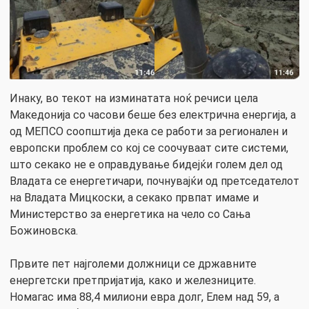
Инаку, во текот на изминатата ноќ речиси цела
Македонија со часови беше без електрична енергија, а
од МЕПСО соопштија дека се работи за регионален и
европски проблем со кој се соочуваат сите системи,
што секако не е оправдување бидејќи голем дел од
Владата се енергетичари, почнувајќи од претседателот
на Владата Мицкоски, а секако првпат имаме и
Министерство за енергетика на чело со Сања
Божиновска.
Првите пет најголеми должници се државните
енергетски претпријатија, како и железниците.
Номагас има 88,4 милиони евра долг, Елем над 59, а