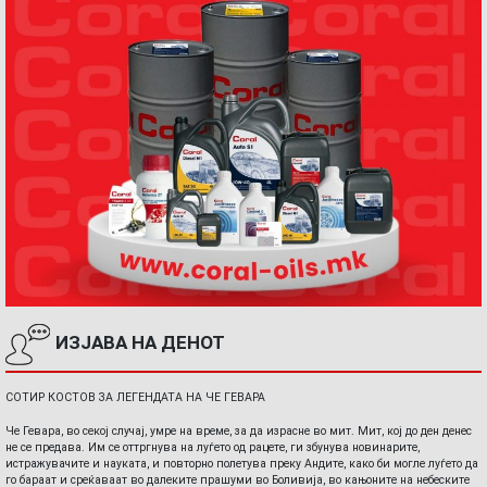
ИЗЈАВА НА ДЕНОТ
СОТИР КОСТОВ ЗА ЛЕГЕНДАТА НА ЧЕ ГЕВАРА
Че Гевара, во секој случај, умре на време, за да израсне во мит. Мит, кој до ден денес
не се предава. Им се оттргнува на луѓето од рацете, ги збунува новинарите,
истражувачите и науката, и повторно полетува преку Андите, како би могле луѓето да
го бараат и среќаваат во далеките прашуми во Боливија, во кањоните на небеските