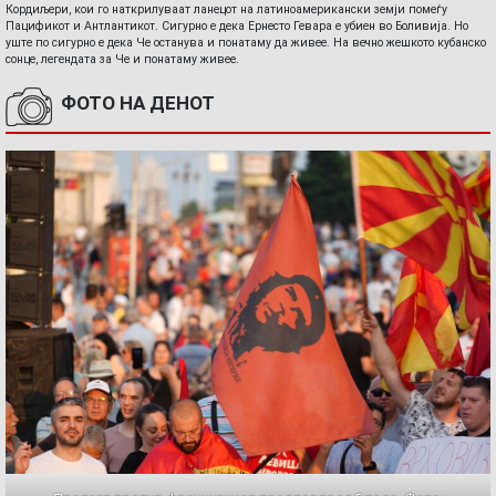
Кордиљери, кои го наткрилуваат ланецот на латиноамерикански земји помеѓу
Пацификот и Антлантикот. Сигурно е дека Ернесто Гевара е убиен во Боливија. Но
уште по сигурно е дека Че останува и понатаму да живее. На вечно жешкото кубанско
сонце, легендата за Че и понатаму живее.
ФОТО НА ДЕНОТ