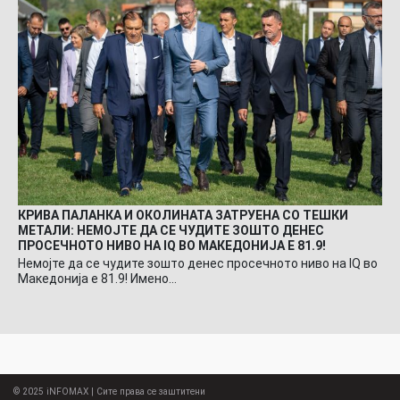
КРИВА ПАЛАНКА И ОКОЛИНАТА ЗАТРУЕНА СО ТЕШКИ
МЕТАЛИ: НЕМОЈТЕ ДА СЕ ЧУДИТЕ ЗОШТО ДЕНЕС
ПРОСЕЧНОТО НИВО НА IQ ВО МАКЕДОНИЈА Е 81.9!
Немојте да се чудите зошто денес просечното ниво на IQ во
Македонија е 81.9! Имено…
© 2025
iNFOMAX
| Сите права се заштитени