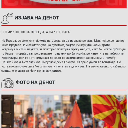
ИЗЈАВА НА ДЕНОТ
СОТИР КОСТОВ ЗА ЛЕГЕНДАТА НА ЧЕ ГЕВАРА
Че Гевара, во секој случај, умре на време, за да израсне во мит. Мит, кој до ден денес
не се предава. Им се оттргнува на луѓето од рацете, ги збунува новинарите,
истражувачите и науката, и повторно полетува преку Андите, како би могле луѓето да
го бараат и среќаваат во далеките прашуми во Боливија, во кањоните на небеските
Кордиљери, кои го наткрилуваат ланецот на латиноамерикански земји помеѓу
Пацификот и Антлантикот. Сигурно е дека Ернесто Гевара е убиен во Боливија. Но
уште по сигурно е дека Че останува и понатаму да живее. На вечно жешкото кубанско
сонце, легендата за Че и понатаму живее.
ФОТО НА ДЕНОТ