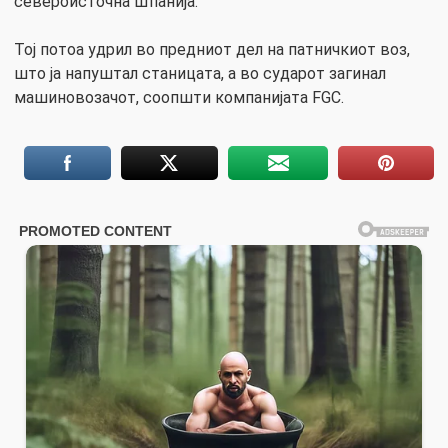
североисточна Шпанија.
Тој потоа удрил во предниот дел на патничкиот воз,
што ја напуштал станицата, а во сударот загинал
машиновозачот, соопшти компанијата FGC.