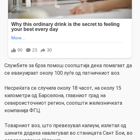
Службите за брза помош соопштија дека помагаат да
се евакуираат околу 100 луѓе од патничкиот воз.
Несреќата се случила околу 18 часот, на околу 15
километри од Барселона, главниот град на
североисточниот регион, соопшти железничката
компанија ФГЦ.
Товарниот воз, што превезувал калиум, излетал од
шините додека навлегувал во станицата Сант Бои, во