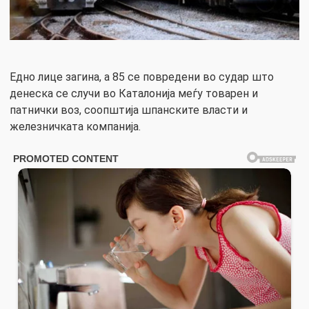
Едно лице загина, а 85 се повредени во судар што
денеска се случи во Каталонија меѓу товарен и
патнички воз, соопштија шпанските власти и
железничката компанија.