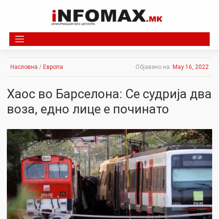
Skip
to
content
Насловна
/
Европа
Објавено на:
May 16, 2022
Хаос во Барселона: Се судрија два
воза, едно лице е починато