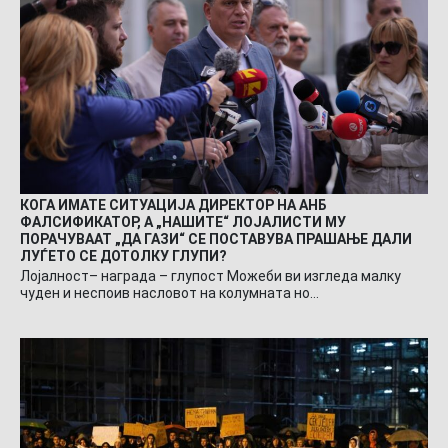
КОГА ИМАТЕ СИТУАЦИЈА ДИРЕКТОР НА АНБ
ФАЛСИФИКАТОР, А „НАШИТЕ“ ЛОЈАЛИСТИ МУ
ПОРАЧУВААТ „ДА ГАЗИ“ СЕ ПОСТАВУВА ПРАШАЊЕ ДАЛИ
ЛУЃЕТО СЕ ДОТОЛКУ ГЛУПИ?
Лојалност– награда – глупост Можеби ви изгледа малку
чуден и неспоив насловот на колумната но…