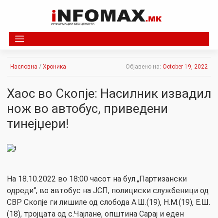
Skip
to
content
Насловна
/
Хроника
Објавено на:
October 19, 2022
Хаос во Скопје: Насилник извадил
нож во автобус, приведени
тинејџери!
На 18.10.2022 во 18:00 часот на бул.„Партизански
одреди“, во автобус на ЈСП, полициски службеници од
СВР Скопје ги лишиле од слобода А.Ш.(19), Н.М.(19), Е.Ш.
(18), тројцата од с.Чајлане, општина Сарај и еден