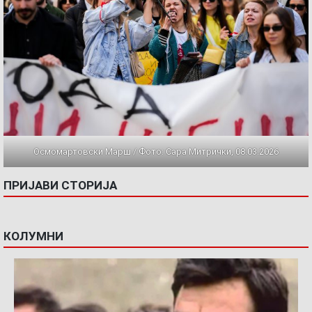
Осмомартовски Марш / Фото: Сара Митрички, 08.03.2026
ПРИЈАВИ СТОРИЈА
КОЛУМНИ