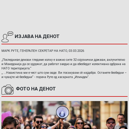
ИЗЈАВА НА ДЕНОТ
МАРК РУТЕ, ГЕНЕРАЛЕН СЕКРЕТАР НА НАТО, 03.03.2026
„Последниве денови гледаме колку е важно сите 32 сојузнички држави, вклучително
и Македонија да се здружат, да работат заедно и да обезбедат колективна одбрана на
НАТО територијата.“
„ ...Навистина ми е чест што сум овде. Ви посакувам сè најдобро. Останете безбедни –
и чувајте нè безбедни“ - порача Руте од касарната „Илинден“.
ФОТО НА ДЕНОТ