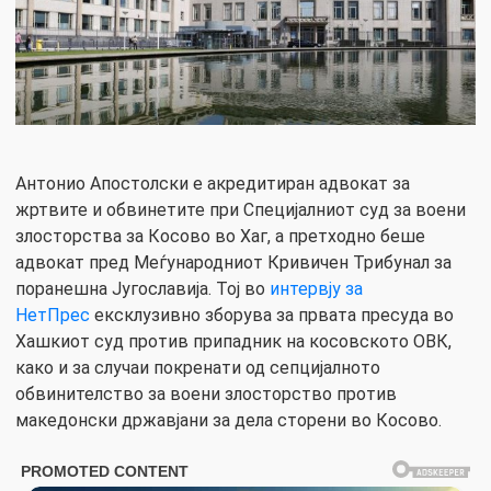
Антонио Апостолски е акредитиран адвокат за
жртвите и обвинетите при Специјалниот суд за воени
злосторства за Косово во Хаг, а претходно беше
aдвокат пред Меѓународниот Кривичен Трибунал за
поранешна Југославија. Тој во
интервју за
НетПрес
ексклузивно зборува за првата пресуда во
Хашкиот суд против припадник на косовското ОВК,
како и за случаи покренати од сепцијалното
обвинителство за воени злосторство против
македонски државјани за дела сторени во Косово.