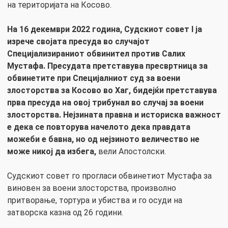
на територијата на Косово.
На 16 декември 2022 година, Судскиот совет I ја
изрече својата пресуда во случајот
Специјализираниот обвинител против Салих
Мустафа. Пресудата претставува пресвртница за
обвинетите при Специјалниот суд за воени
злосторства за Косово во Хаг, бидејќи претставува
прва пресуда на овој трибунал во случај за воени
злосторства. Нејзината правна и историска важност
е дека се повторува начелото дека правдата
можеби е бавна, но од нејзиното величество не
може никој да избега,
вели Апостолски.
Судскиот совет го прогласи обвинетиот Мустафа за
виновен за воени злосторства, произволно
притворање, тортура и убиства и го осуди на
затворска казна од 26 години.