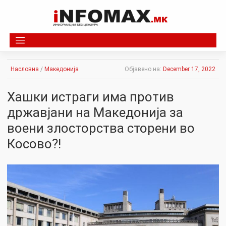
Skip
to
content
Насловна
/
Македонија
Објавено на:
December 17, 2022
Хашки истраги има против
државјани на Македонија за
воени злосторства сторени во
Косово?!