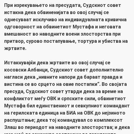
При изрекувањето на пресудата, Судскиот совет
истакна дека обвиненијата во овој случај се
однесуваат исклучиво на индивидуалната кривична
одговорност на обвинетиот Мустафа и неговата
вмешаност во наводните воени злосторства при
притвор, сурово постапување, тортура и убиства на
жртвите.
Истакнувајќи дека жртвите во овој случај се
косовски Албанци, Судскиот совет дополнително
нагласи дека „нивните напори да бараат правда и
вистина се во срцето на овие постапки“. Во својата
пресуда, Судскиот совет утврди дека за време на
конфликтот меѓу ОВК и српските сили, обвинетиот
Мустафа бил единствениот и севкупниот командант
на герилската единица на БИА на ОВК до нејзиното
распуштање; дека тој командувал со комплексот
Злаш во периодот на наводните злосторства; и дека