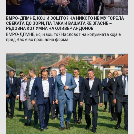
ВМРО-ДПМНЕ, КОЈ И ЗОШТО? НА НИКОГО НЕ МУ ГОРЕЛА
СВЕЌАТА ДО ЗОРИ, ПА ТАКА И ВАШАТА ЌЕ ЗГАСНЕ –
РЕДОВНА КОЛУМНА НА ОЛИВЕР АНДОНОВ
ВМРО-ДПМНЕ, кој и зошто? Насловот на колумната која е
пред Вас е во прашална форма…