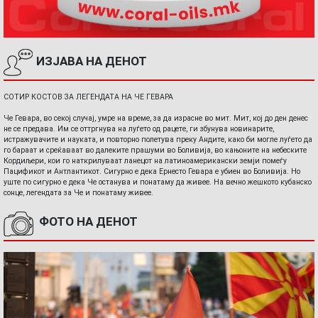
ИЗЈАВА НА ДЕНОТ
СОТИР КОСТОВ ЗА ЛЕГЕНДАТА НА ЧЕ ГЕВАРА
Че Гевара, во секој случај, умре на време, за да израсне во мит. Мит, кој до ден денес
не се предава. Им се оттргнува на луѓето од рацете, ги збунува новинарите,
истражувачите и науката, и повторно полетува преку Андите, како би могле луѓето да
го бараат и среќаваат во далеките прашуми во Боливија, во кањоните на небеските
Кордиљери, кои го наткрилуваат ланецот на латиноамерикански земји помеѓу
Пацификот и Антлантикот. Сигурно е дека Ернесто Гевара е убиен во Боливија. Но
уште по сигурно е дека Че останува и понатаму да живее. На вечно жешкото кубанско
сонце, легендата за Че и понатаму живее.
ФОТО НА ДЕНОТ