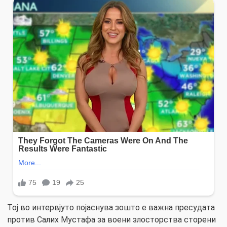
Тој во интервјуто појаснува зошто е важна пресудата
против Салих Мустафа за воени злосторства сторени