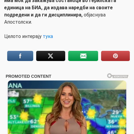
има моќ да закажува состаноци во герилската
единица на БИА, да издава наредби на своите
подредени и да ги дисциплинира,
објаснува
Апостолски.
Целото интервју
тука