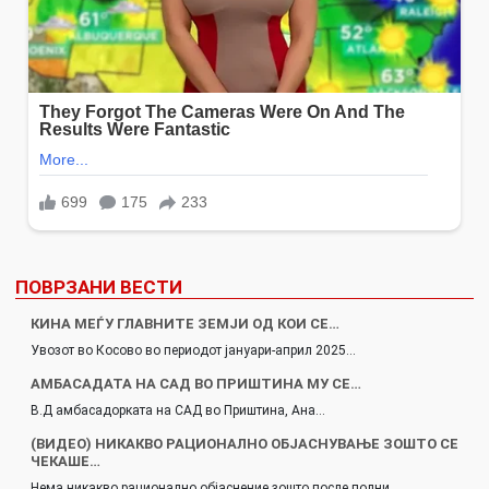
ПОВРЗАНИ ВЕСТИ
КИНА МЕЃУ ГЛАВНИТЕ ЗЕМЈИ ОД КОИ СЕ…
Увозот во Косово во периодот јануари-април 2025…
АМБАСАДАТА НА САД ВО ПРИШТИНА МУ СЕ…
В.Д амбасадорката на САД во Приштина, Ана…
(ВИДЕО) НИКАКВО РАЦИОНАЛНО ОБЈАСНУВАЊЕ ЗОШТО СЕ
ЧЕКАШЕ…
Нема никакво рационално објаснение зошто после полни…