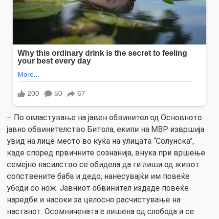
– По овластување на јавен обвинител од Основното
јавно обвинителство Битола, екипи на МВР извршија
увид на лице место во куќа на улицата “Солунска”,
каде според првичните сознанија, внука при вршење
семејно насилство се обидела да ги лиши од живот
сопствените баба и дедо, нанесувајќи им повеќе
убоди со нож. Јавниот обвинител издаде повеќе
наредби и насоки за целосно расчистување на
настанот. Осомничената е лишена од слобода и се