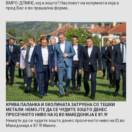
ВМРО-ДПМНЕ, кој и зошто? Насловот на колумната која е
пред Вас е во прашална форма…
КРИВА ПАЛАНКА И ОКОЛИНАТА ЗАТРУЕНА СО ТЕШКИ
МЕТАЛИ: НЕМОЈТЕ ДА СЕ ЧУДИТЕ ЗОШТО ДЕНЕС
ПРОСЕЧНОТО НИВО НА IQ ВО МАКЕДОНИЈА Е 81.9!
Немојте да се чудите зошто денес просечното ниво на IQ во
Македонија е 81.9! Имено…