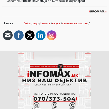
Сопствениците на компанија од Битолско ќе одговараат…
Тагови:
баба дедо
/
Битола
/
внука
/
семејно насилство
/