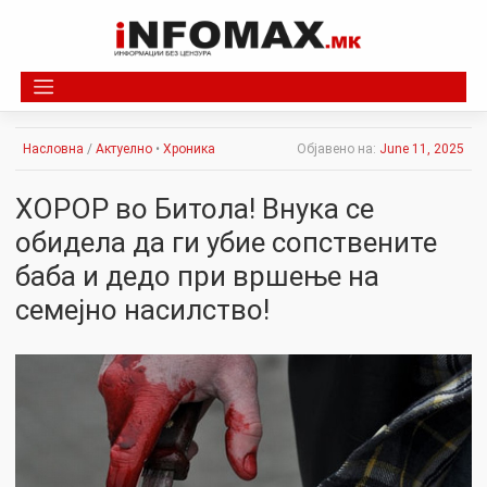
Skip
to
content
Насловна
/
Актуелно
•
Хроника
Објавено на:
June 11, 2025
ХОРОР во Битола! Внука се
обидела да ги убие сопствените
баба и дедо при вршење на
семејно насилство!