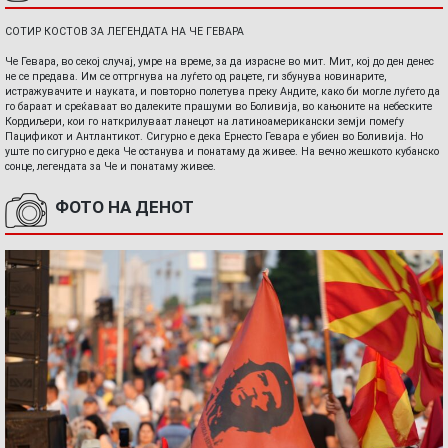
СОТИР КОСТОВ ЗА ЛЕГЕНДАТА НА ЧЕ ГЕВАРА
Че Гевара, во секој случај, умре на време, за да израсне во мит. Мит, кој до ден денес
не се предава. Им се оттргнува на луѓето од рацете, ги збунува новинарите,
истражувачите и науката, и повторно полетува преку Андите, како би могле луѓето да
го бараат и среќаваат во далеките прашуми во Боливија, во кањоните на небеските
Кордиљери, кои го наткрилуваат ланецот на латиноамерикански земји помеѓу
Пацификот и Антлантикот. Сигурно е дека Ернесто Гевара е убиен во Боливија. Но
уште по сигурно е дека Че останува и понатаму да живее. На вечно жешкото кубанско
сонце, легендата за Че и понатаму живее.
ФОТО НА ДЕНОТ