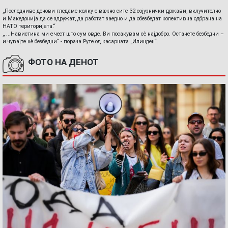
„Последниве денови гледаме колку е важно сите 32 сојузнички држави, вклучително
и Македонија да се здружат, да работат заедно и да обезбедат колективна одбрана на
НАТО територијата.“
„ ...Навистина ми е чест што сум овде. Ви посакувам сè најдобро. Останете безбедни –
и чувајте нè безбедни“ - порача Руте од касарната „Илинден“.
ФОТО НА ДЕНОТ