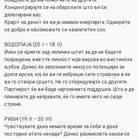
Концентрирајте се на обврските што ви се
делегирани вас.
Крајот на денот ќе ви ја намали енергијата. Одморете
се добро и овозможете си квалитетен сон.
ВОДОЛИЈА (20. I – 18. II)
Иако се криете зад челичен штит за да не бидете
повредени, вие сте личност која верува во вистинска
љубов. Денес ќе запознаете некој со потенцијал за
долга врска, кој ќе ви ги избрише сите стравови и ќе
ви го отвори срцето. Не го споредувајте со другите.
Партнерот ќе ви биде најголемата поддршка. Што и да
планирате да направите, ќе го имате него на своја
страна.
РИБИ (19. II – 20. III)
Чувствувате дека немате време за себе и дека
постојано итате некаде? Денес размислете какви се