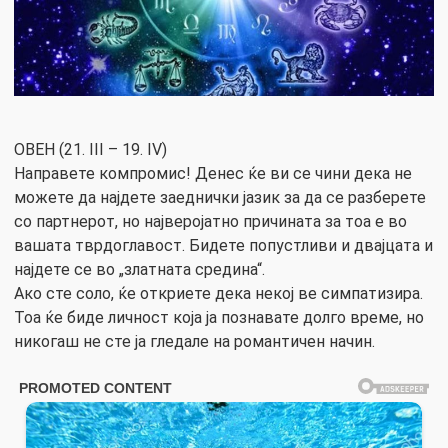
ОВЕН (21. III – 19. IV)
Направете компромис! Денес ќе ви се чини дека не
можете да најдете заеднички јазик за да се разберете
со партнерот, но најверојатно причината за тоа е во
вашата тврдоглавост. Бидете попустливи и двајцата и
најдете се во „златната средина“.
Ако сте соло, ќе откриете дека некој ве симпатизира.
Тоа ќе биде личност која ја познавате долго време, но
никогаш не сте ја гледале на романтичен начин.