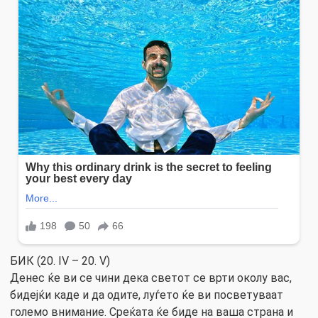
БИК (20. IV – 20. V)
Денес ќе ви се чини дека светот се врти околу вас,
бидејќи каде и да одите, луѓето ќе ви посветуваат
големо внимание. Среќата ќе биде на ваша страна и