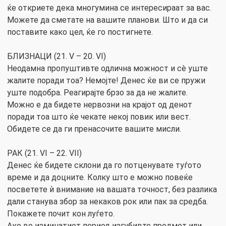
ќе откриете дека многумина се интересираат за вас.
Можете да сметате на вашите планови. Што и да си
поставите како цел, ќе го постигнете.
БЛИЗНАЦИ (21. V – 20. VI)
Неодамна пропуштивте одлична можност и сè уште
жалите поради тоа? Немојте! Денес ќе ви се пружи
уште подобра. Реагирајте брзо за да не жалите.
Можно е да бидете нервозни на крајот од денот
поради тоа што ќе чекате некој повик или вест.
Обидете се да ги пренасочите вашите мисли.
РАК (21. VI – 22. VII)
Денес ќе бидете склони да го потценувате туѓото
време и да доцните. Колку што е можно повеќе
посветете ѝ внимание на вашата точност, без разлика
дали станува збор за некаков рок или пак за средба.
Покажете почит кон луѓето.
Ако во изминатиот период изгубивте предмет или