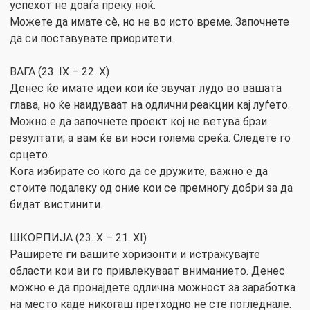
успехот не доаѓа преку ноќ.
Можете да имате сè, но не во исто време. Започнете
да си поставувате приоритети.
ВАГА (23. IX – 22. X)
Денес ќе имате идеи кои ќе звучат лудо во вашата
глава, но ќе наидуваат на одлични реакции кај луѓето.
Можно е да започнете проект кој не ветува брзи
резултати, а вам ќе ви носи голема среќа. Следете го
срцето.
Кога избирате со кого да се дружите, важно е да
стоите подалеку од оние кои се премногу добри за да
бидат вистинити.
ШКОРПИЈА (23. X – 21. XI)
Раширете ги вашите хоризонти и истражувајте
области кои ви го привлекуваат вниманието. Денес
можно е да пронајдете одлична можност за заработка
на место каде никогаш претходно не сте погледнале.