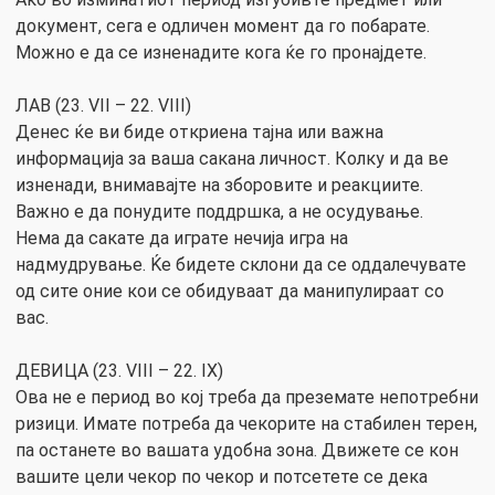
документ, сега е одличен момент да го побарате.
Можно е да се изненадите кога ќе го пронајдете.
ЛАВ (23. VII – 22. VIII)
Денес ќе ви биде откриена тајна или важна
информација за ваша сакана личност. Колку и да ве
изненади, внимавајте на зборовите и реакциите.
Важно е да понудите поддршка, а не осудување.
Нема да сакате да играте нечија игра на
надмудрување. Ќе бидете склони да се оддалечувате
од сите оние кои се обидуваат да манипулираат со
вас.
ДЕВИЦА (23. VIII – 22. IX)
Ова не е период во кој треба да преземате непотребни
ризици. Имате потреба да чекорите на стабилен терен,
па останете во вашата удобна зона. Движете се кон
вашите цели чекор по чекор и потсетете се дека