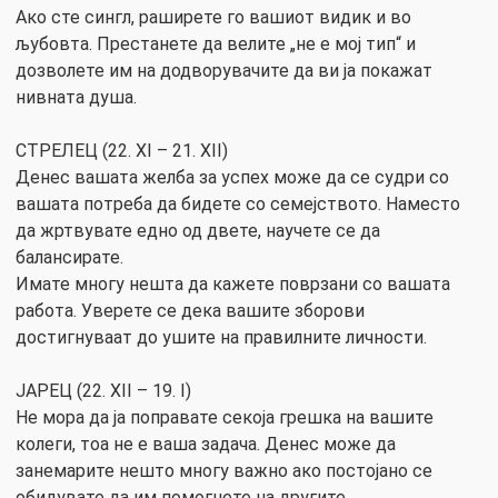
Ако сте сингл, раширете го вашиот видик и во
љубовта. Престанете да велите „не е мој тип“ и
дозволете им на додворувачите да ви ја покажат
нивната душа.
СТРЕЛЕЦ (22. XI – 21. XII)
Денес вашата желба за успех може да се судри со
вашата потреба да бидете со семејството. Наместо
да жртвувате едно од двете, научете се да
балансирате.
Имате многу нешта да кажете поврзани со вашата
работа. Уверете се дека вашите зборови
достигнуваат до ушите на правилните личности.
ЈАРЕЦ (22. XII – 19. I)
Не мора да ја поправате секоја грешка на вашите
колеги, тоа не е ваша задача. Денес може да
занемарите нешто многу важно ако постојано се
обидувате да им помогнете на другите.