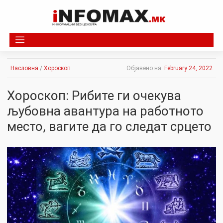
Skip
to
content
Насловна
/
Хороскоп
Објавено на:
February 24, 2022
Хороскоп: Рибите ги очекува
љубовна авантура на работното
место, вагите да го следат срцето