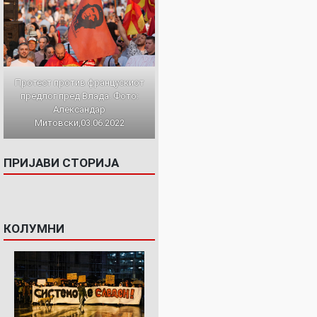
Протест против францускиот
предлог пред Влада. Фото:
Александар
Митовски,03.06.2022
ПРИЈАВИ СТОРИЈА
КОЛУМНИ