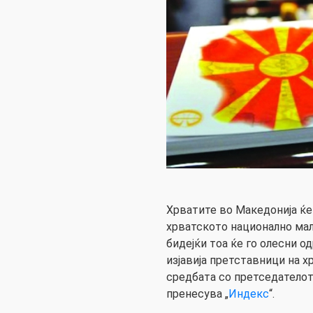
Хрватите во Македонија ќе
хрватското национално мал
бидејќи тоа ќе го олесни 
изјавија претставници на 
средбата со претседателот
пренесува „
Индекс
“.