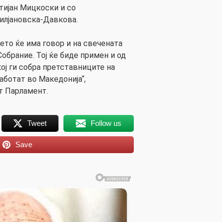
тијан Мицкоски и со
илјановска-Давкова.
ето ќе има говор и на свечената
обрание. Тој ќе биде примен и од
ој ги собра претставниците на
аботат во Македонија“,
т Парламент.
Tweet
Follow us
Save