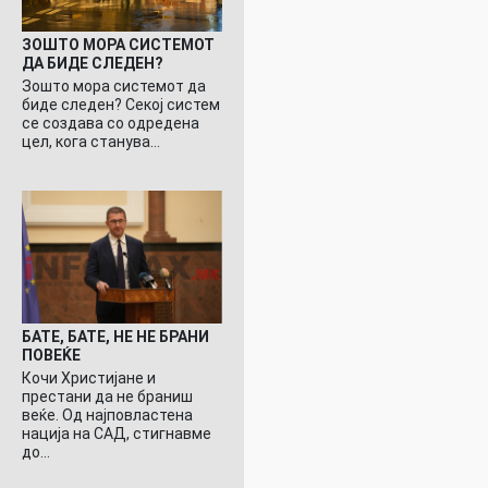
ЗОШТО МОРА СИСТЕМОТ
ДА БИДЕ СЛЕДЕН?
Зошто мора системот да
биде следен? Секој систем
се создава со одредена
цел, кога станува…
БАТЕ, БАТЕ, НЕ НЕ БРАНИ
ПОВЕЌЕ
Кочи Христијане и
престани да не браниш
веќе. Од најповластена
нација на САД, стигнавме
до…