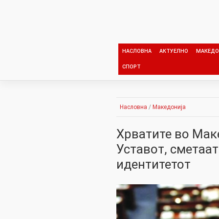
Skip
to
content
НАСЛОВНА
АКТУЕЛНО
МАКЕДО
СПОРТ
Насловна
/
Македонија
Хрватите во Маке
Уставот, сметаат
идентитетот