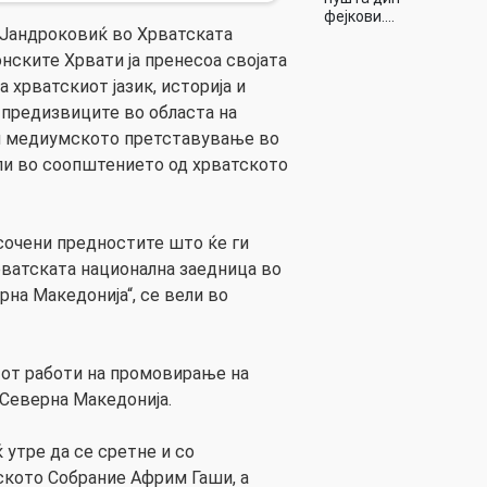
фејкови.…
 Јандроковиќ во Хрватската
нските Хрвати ја пренесоа својата
 хрватскиот јазик, историја и
 предизвиците во областа на
 и медиумското претставување во
ли во соопштението од хрватското
сочени предностите што ќе ги
ватската национална заедница во
на Македонија“, се вели во
тот работи на промовирање на
Северна Македонија.
утре да се сретне и со
ското Собрание Африм Гаши, а