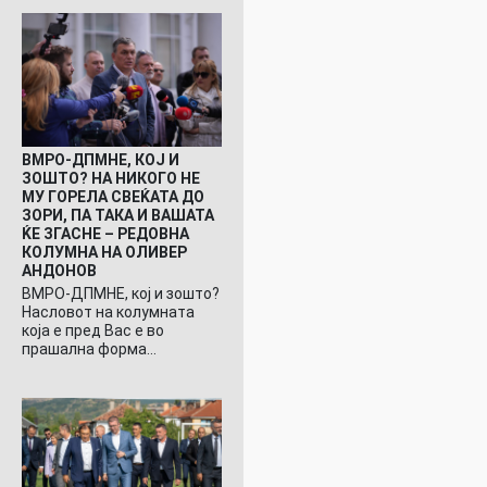
ВМРО-ДПМНЕ, КОЈ И
ЗОШТО? НА НИКОГО НЕ
МУ ГОРЕЛА СВЕЌАТА ДО
ЗОРИ, ПА ТАКА И ВАШАТА
ЌЕ ЗГАСНЕ – РЕДОВНА
КОЛУМНА НА ОЛИВЕР
АНДОНОВ
ВМРО-ДПМНЕ, кој и зошто?
Насловот на колумната
која е пред Вас е во
прашална форма…