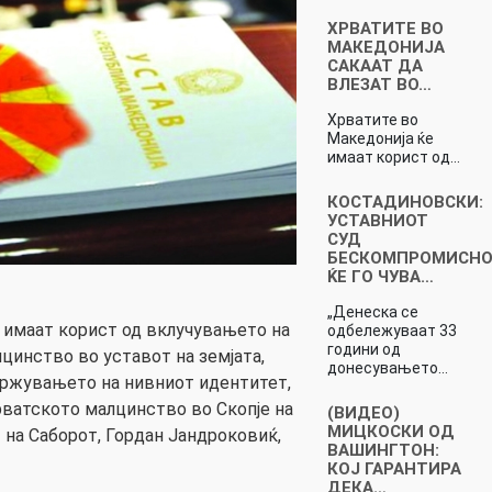
ХРВАТИТЕ ВО
МАКЕДОНИЈА
САКААТ ДА
ВЛЕЗАТ ВО…
Хрватите во
Македонија ќе
имаат корист од…
КОСТАДИНОВСКИ:
УСТАВНИОТ
СУД
БЕСКОМПРОМИСН
ЌЕ ГО ЧУВА…
„Денеска се
 имаат корист од вклучувањето на
одбележуваат 33
години од
цинство во уставот на земјата,
донесувањето…
одржувањето на нивниот идентитет,
хрватското малцинство во Скопје на
(ВИДЕО)
МИЦКОСКИ ОД
 на Саборот, Гордан Јандроковиќ,
ВАШИНГТОН:
КОЈ ГАРАНТИРА
ДЕКА…