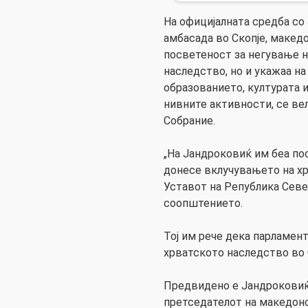
На официјалната средба со
амбасада во Скопје, македо
посветеност за негување на
наследство, но и укажаа на
образованието, културата
нивните активности, се ве
Собрание.
„На Јандроковиќ им беа по
донесе вклучувањето на хр
Уставот на Република Север
соопштението.
Тој им рече дека парламен
хрватското наследство во 
Предвидено е Јандроковиќ 
претседателот на македон