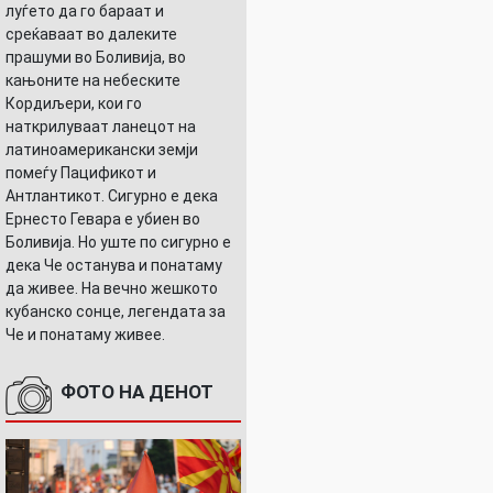
луѓето да го бараат и
среќаваат во далеките
прашуми во Боливија, во
кањоните на небеските
Кордиљери, кои го
наткрилуваат ланецот на
латиноамерикански земји
помеѓу Пацификот и
Антлантикот. Сигурно е дека
Ернесто Гевара е убиен во
Боливија. Но уште по сигурно е
дека Че останува и понатаму
да живее. На вечно жешкото
кубанско сонце, легендата за
Че и понатаму живее.
ФОТО НА ДЕНОТ