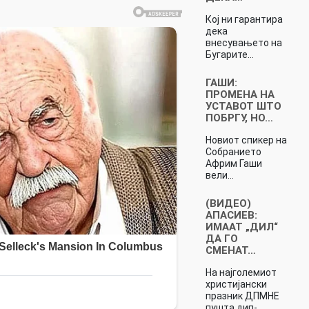
Кој ни гарантира
дека
внесувањето на
Бугарите…
ГАШИ:
ПРОМЕНА НА
УСТАВОТ ШТО
ПОБРГУ, НО…
Новиот спикер на
Собранието
Африм Гаши
вели…
(ВИДЕО)
АПАСИЕВ:
ИМААТ „ДИЛ“
ДА ГО
СМЕНАТ…
На најголемиот
христијански
празник ДПМНЕ
пушта дип-