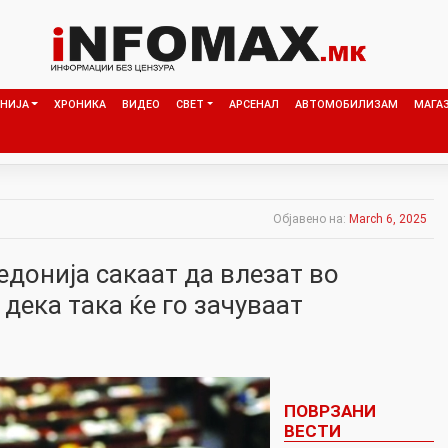
НИЈА
ХРОНИКА
ВИДЕО
СВЕТ
АРСЕНАЛ
АВТОМОБИЛИЗАМ
МАГА
Објавено на:
March 6, 2025
донија сакаат да влезат во
 дека така ќе го зачуваат
ПОВРЗАНИ
ВЕСТИ