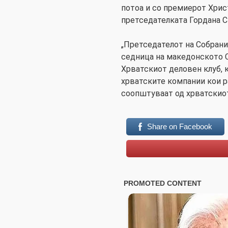
потоа и со премиерот Хрис
претседателката Гордана С
„Претседателот на Собрани
седница на македонското С
Хрватскиот деловен клуб, к
хрватските компании кои р
соопштуваат од хрватскио
Share on Facebook