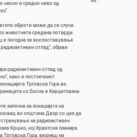
но…
о ниско и средно ниво од
ко“.
атите објекти може да се случи
 врз животната средина потврди
ц е погодна за воспоставување
 радиоактивен отпад“, објави
ира радиоактивен отпад од
ко“, како и постоечкиот
локацијата Трговска Гора во
раницата со Босна и Херцеговина.
е започна на локацијата на
езовац во општина Двор со цел да
отстранување на радиоактивен
рала Кршко, кој Хрватска планира
та Трговска Гора, веднаш на