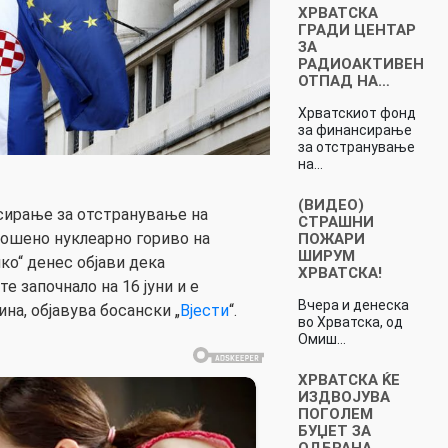
ХРВАТСКА
ГРАДИ ЦЕНТАР
ЗА
РАДИОАКТИВЕН
ОТПАД НА…
Хрватскиот фонд
за финансирање
за отстранување
на…
(ВИДЕО)
сирање за отстранување на
СТРАШНИ
ошено нуклеарно гориво на
ПОЖАРИ
ШИРУМ
ко“ денес објави дека
ХРВАТСКА!
е започнало на 16 јуни и е
Вчера и денеска
ина, објавува босански „
Вјести
“.
во Хрватска, од
Омиш…
ХРВАТСКА ЌЕ
ИЗДВОЈУВА
ПОГОЛЕМ
БУЏЕТ ЗА
ОДБРАНА…