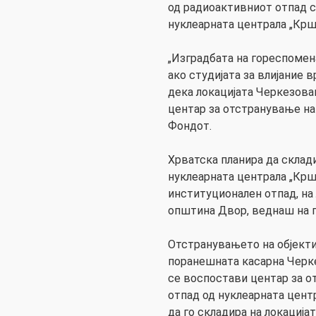
од радиоактивниот отпад с
нуклеарната централа „Крш
„Изградбата на гореспомен
ако студијата за влијание
дека локацијата Черкезова
центар за отстранување на
Фондот.
Хрватска планира да склад
нуклеарната централа „Крш
институционален отпад, на 
општина Двор, веднаш на г
Отстранувањето на објектит
поранешната касарна Черк
се воспостави центар за 
отпад од нуклеарната цент
да го складира на локација