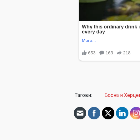
Тагови:
Босна и Херце