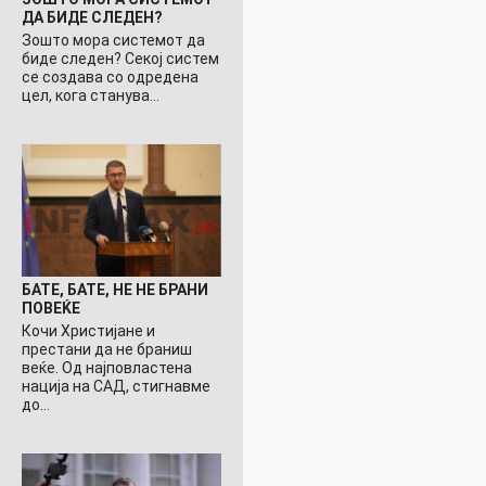
ДА БИДЕ СЛЕДЕН?
Зошто мора системот да
биде следен? Секој систем
се создава со одредена
цел, кога станува…
БАТЕ, БАТЕ, НЕ НЕ БРАНИ
ПОВЕЌЕ
Кочи Христијане и
престани да не браниш
веќе. Од најповластена
нација на САД, стигнавме
до…