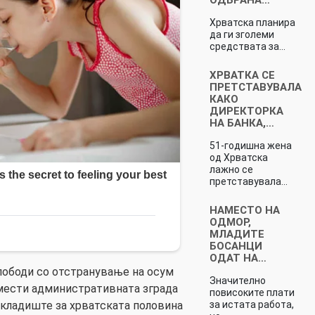
Хрватска планира
да ги зголеми
средствата за…
ХРВАТКА СЕ
ПРЕТСТАВУВАЛА
КАКО
ДИРЕКТОРКА
НА БАНКА,…
51-годишна жена
од Хрватска
лажно се
претставувала…
НАМЕСТО НА
ОДМОР,
МЛАДИТЕ
БОСАНЦИ
ОДАТ НА…
слободи со отстранување на осум
Значително
 смести административната зграда
повисоките плати
за истата работа,
складиште за хрватската половина