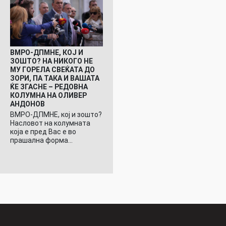
ВМРО-ДПМНЕ, КОЈ И
ЗОШТО? НА НИКОГО НЕ
МУ ГОРЕЛА СВЕЌАТА ДО
ЗОРИ, ПА ТАКА И ВАШАТА
ЌЕ ЗГАСНЕ – РЕДОВНА
КОЛУМНА НА ОЛИВЕР
АНДОНОВ
ВМРО-ДПМНЕ, кој и зошто?
Насловот на колумната
која е пред Вас е во
прашална форма…