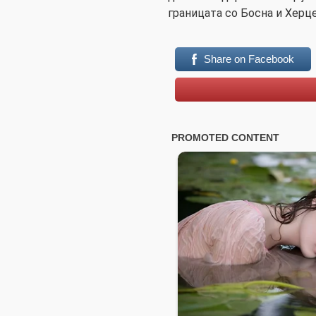
границата со Босна и Херц
Share on Facebook