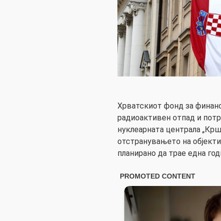
Хрватскиот фонд за финан
радиоактивен отпад и потр
нуклеарната централа „Крш
отстранувањето на објектит
планирано да трае една год