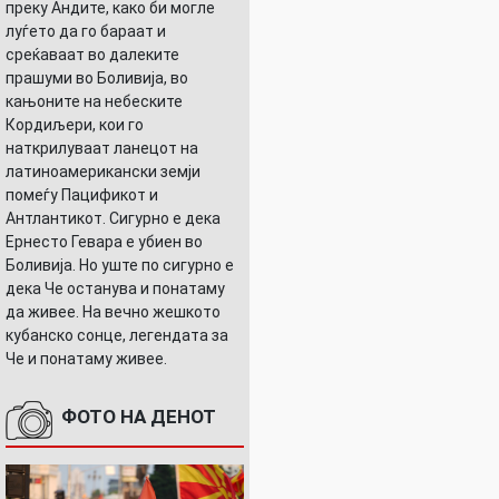
преку Андите, како би могле
луѓето да го бараат и
среќаваат во далеките
прашуми во Боливија, во
кањоните на небеските
Кордиљери, кои го
наткрилуваат ланецот на
латиноамерикански земји
помеѓу Пацификот и
Антлантикот. Сигурно е дека
Ернесто Гевара е убиен во
Боливија. Но уште по сигурно е
дека Че останува и понатаму
да живее. На вечно жешкото
кубанско сонце, легендата за
Че и понатаму живее.
ФОТО НА ДЕНОТ