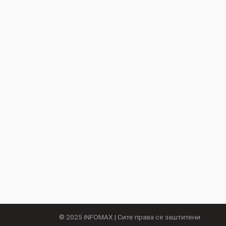
© 2025
iNFOMAX
| Сите права се заштитени