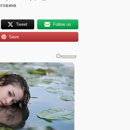
еговина.
Tweet
Follow us
Save