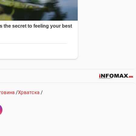
говина
/
Хрватска
/