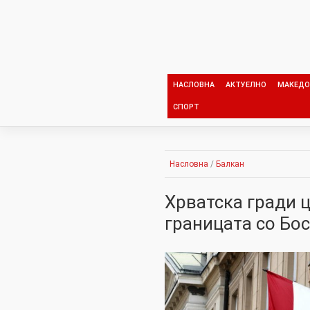
Skip
to
content
НАСЛОВНА
АКТУЕЛНО
МАКЕДО
СПОРТ
Насловна
/
Балкан
Хрватска гради 
границата со Бо