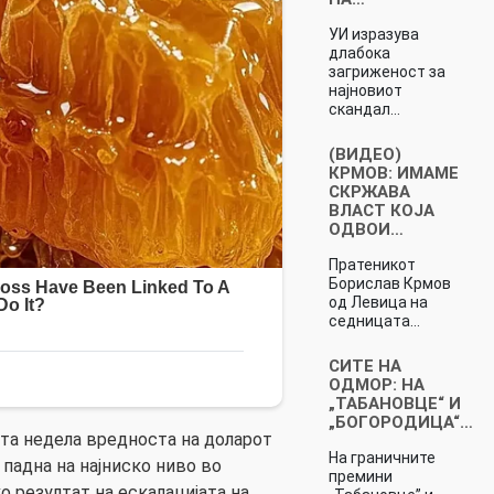
УИ изразува
длабока
загриженост за
најновиот
скандал…
(ВИДЕО)
КРМОВ: ИМАМЕ
СКРЖАВА
ВЛАСТ КОЈА
ОДВОИ…
Пратеникот
Борислав Крмов
од Левица на
седницата…
СИТЕ НА
ОДМОР: НА
„ТАБАНОВЦЕ“ И
„БОГОРОДИЦА“…
та недела вредноста на доларот
На граничните
 падна на најниско ниво во
премини
о резултат на ескалацијата на