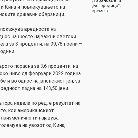
„Табановце” и
„Богородица”,
 и Кина и повлекувањето на
времето…
нските државни обврзници.
а покажува вредноста на
днос на шесте најважни светски
ела за 3 проценти, на 99,78 поени –
години.
врото порасна за 3,6 проценти, на
соко ниво од февруари 2022 година.
е и во однос на јапонскиот јен, за
вредност падна на 143,50 јени.
втора недела по ред, е резултат на
те, кои американскиот
наизменично ги најавува,
големува на увозот од Кина,