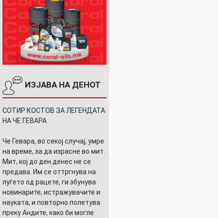
ИЗЈАВА НА ДЕНОТ
СОТИР КОСТОВ ЗА ЛЕГЕНДАТА
НА ЧЕ ГЕВАРА
Че Гевара, во секој случај, умре
на време, за да израсне во мит.
Мит, кој до ден денес не се
предава. Им се оттргнува на
луѓето од рацете, ги збунува
новинарите, истражувачите и
науката, и повторно полетува
преку Андите, како би могле