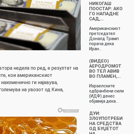
НИКОГАШ
ПООСТАР: АКО
ГО НАПАДНЕ
САД,…
Американскиот
претседател
Доналд Трамп
порача дека
Иран…
(ВИДЕО)
АЕРОДРОМОТ
втора недела по ред, е резултат на
ВО ТЕЛ АВИВ
те, кои американскиот
ВО ПЛАМЕН,…
наизменично ги најавува,
Израелските
големува на увозот од Кина,
одбранбени сили
(ИДФ) денес
објавија дека…
ДУИ:
ЗЛОУПОТРЕБИ
НА СРЕДСТВА
ОД БУЏЕТОТ
НА…