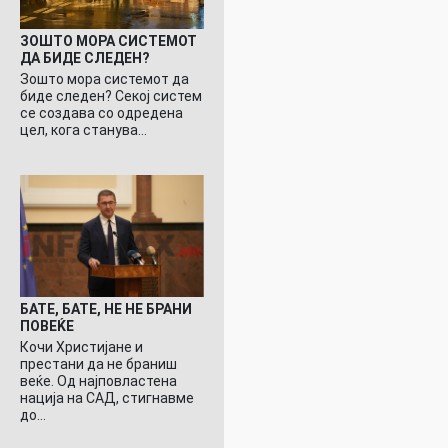
ЗОШТО МОРА СИСТЕМОТ
ДА БИДЕ СЛЕДЕН?
Зошто мора системот да
биде следен? Секој систем
се создава со одредена
цел, кога станува…
БАТЕ, БАТЕ, НЕ НЕ БРАНИ
ПОВЕЌЕ
Кочи Христијане и
престани да не браниш
веќе. Од најповластена
нација на САД, стигнавме
до…