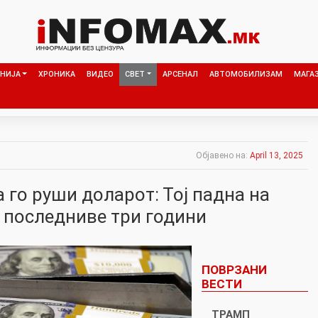
НИЈА
ХРОНИКА
ВИДЕО
СВЕТ
АРСЕНАЛ
АВТОМОБИЛИЗАМ
МАГА
Објавено на:
April 13, 2025
 го руши доларот: Тој падна на
о последниве три години
ПОВРЗАНИ
ВЕСТИ
ТРАМП