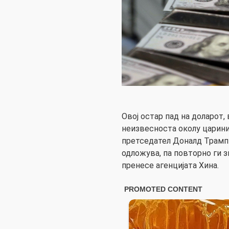
Овој остар пад на доларот, 
неизвесноста околу царини
претседател Доналд Трамп 
одложува, па повторно ги з
пренесе агенцијата Хина.