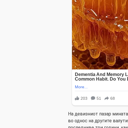
На девизниот пазар мината
во однос на другите валути
последниве три години, как