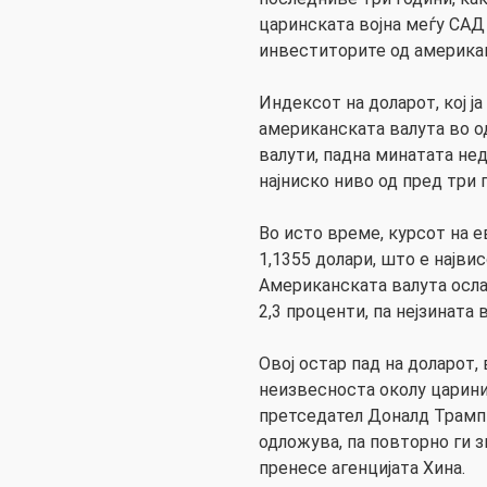
царинската војна меѓу САД
инвеститорите од америка
Индексот на доларот, кој ј
американската валута во о
валути, падна минатата нед
најниско ниво од пред три 
Во исто време, курсот на е
1,1355 долари, што е најви
Американската валута ослаб
2,3 проценти, па нејзината 
Овој остар пад на доларот, 
неизвесноста околу царини
претседател Доналд Трамп 
одложува, па повторно ги з
пренесе агенцијата Хина.