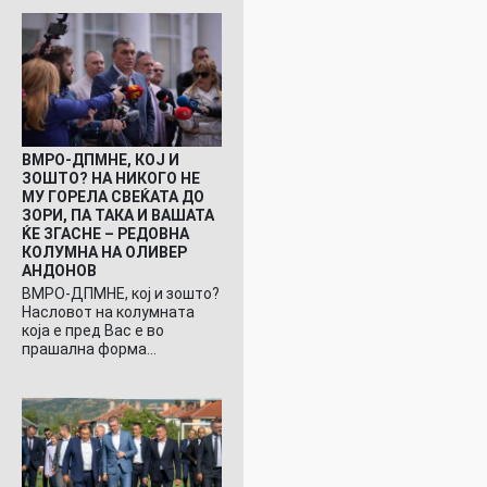
ВМРО-ДПМНЕ, КОЈ И
ЗОШТО? НА НИКОГО НЕ
МУ ГОРЕЛА СВЕЌАТА ДО
ЗОРИ, ПА ТАКА И ВАШАТА
ЌЕ ЗГАСНЕ – РЕДОВНА
КОЛУМНА НА ОЛИВЕР
АНДОНОВ
ВМРО-ДПМНЕ, кој и зошто?
Насловот на колумната
која е пред Вас е во
прашална форма…