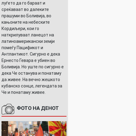
луѓето да го бараат и
среќаваат во далеките
прашуми во Боливија, во
кањоните на небеските
Кордиљери, кои го
наткрилуваат ланецот на
латиноамерикански земји
помеѓу Пацификот и
Антлантикот. Сигурно е дека
Ернесто Гевара е убиен во
Боливија. Но уште по сигурно е
дека Че останува и понатаму
да живее. На вечно жешкото
кубанско сонце, легендата за
Че и понатаму живее.
ФОТО НА ДЕНОТ