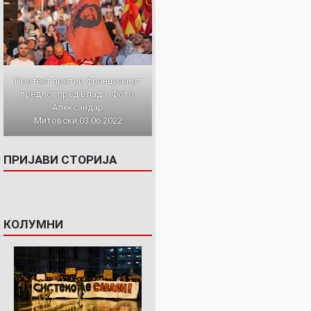
Протест против францускиот
предлог пред Влада. Фото:
Александар
Митовски,03.06.2022
ПРИЈАВИ СТОРИЈА
КОЛУМНИ