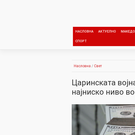
Skip
to
content
НАСЛОВНА
АКТУЕЛНО
МАКЕДО
СПОРТ
Насловна
/
Свет
Царинската војна
најниско ниво в