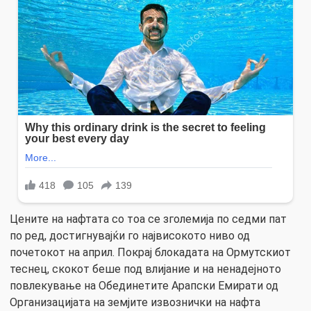
Цените на нафтата со тоа се зголемија по седми пат
по ред, достигнувајќи го највисокото ниво од
почетокот на април. Покрај блокадата на Ормутскиот
теснец, скокот беше под влијание и на ненадејното
повлекување на Обединетите Арапски Емирати од
Организацијата на земјите извознички на нафта