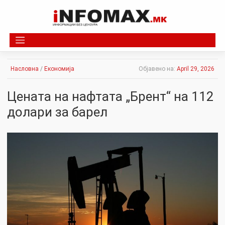
Skip
to
content
Насловна
/
Економија
Објавено на:
April 29, 2026
Цената на нафтата „Брент“ на 112
долари за барел