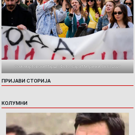
Осмомартовски Марш / Фото: Сара Митрички, 08.03.2026
ПРИЈАВИ СТОРИЈА
КОЛУМНИ