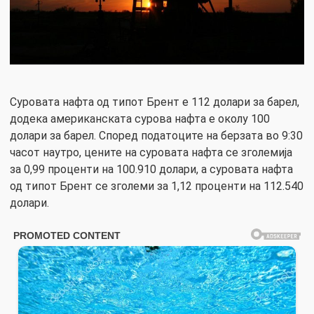
Суровата нафта од типот Брент е 112 долари за барел,
додека американската сурова нафта е околу 100
долари за барел. Според податоците на берзата во 9:30
часот наутро, цените на суровата нафта се зголемија
за 0,99 проценти на 100.910 долари, а суровата нафта
од типот Брент се зголеми за 1,12 проценти на 112.540
долари.