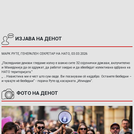
ИЗЈАВА НА ДЕНОТ
МАРК РУТЕ, ГЕНЕРАЛЕН СЕКРЕТАР НА НАТО, 03.03.2026
„Последниве денови гледаме колку е важно сите 32 сојузнички држави, вклучително
и Македонија да се здружат, да работат заедно и да обезбедат колективна одбрана на
НАТО територијата.“
„ ...Навистина ми е чест што сум овде. Ви посакувам сè најдобро. Останете безбедни –
и чувајте нè безбедни“ - порача Руте од касарната „Илинден“.
ФОТО НА ДЕНОТ