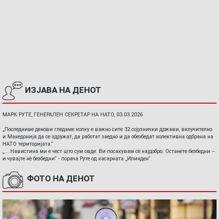
ИЗЈАВА НА ДЕНОТ
МАРК РУТЕ, ГЕНЕРАЛЕН СЕКРЕТАР НА НАТО, 03.03.2026
„Последниве денови гледаме колку е важно сите 32 сојузнички држави, вклучително
и Македонија да се здружат, да работат заедно и да обезбедат колективна одбрана на
НАТО територијата.“
„ ...Навистина ми е чест што сум овде. Ви посакувам сè најдобро. Останете безбедни –
и чувајте нè безбедни“ - порача Руте од касарната „Илинден“.
ФОТО НА ДЕНОТ