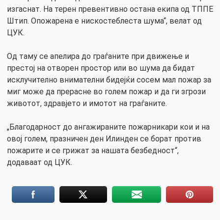
изгаснат. На терен превентивно остана екипа од ТППЕ
Штип. Опожарена е нискостеблеста шума“, велат од
ЦУК.
Од таму се апелира до граѓаните при движење и
престој на отворен простор или во шума да бидат
исклучително внимателни бидејќи сосем мал пожар за
миг може да прерасне во голем пожар и да ги згрози
животот, здравјето и имотот на граѓаните.
„Благодарност до ангажираните пожарникари кои и на
овој голем, празничен ден Илинден се борат против
пожарите и се грижат за нашата безбедност“,
додаваат од ЦУК.