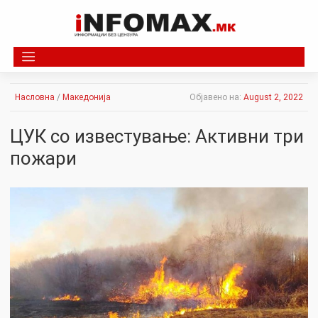
Skip
to
content
Насловна
/
Македонија
Објавено на:
August 2, 2022
ЦУК со известување: Активни три
пожари