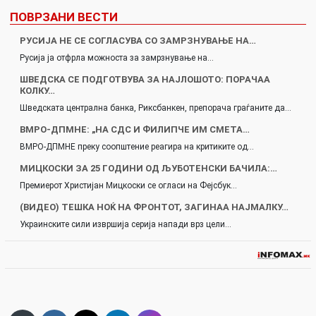
ПОВРЗАНИ ВЕСТИ
РУСИЈА НЕ СЕ СОГЛАСУВА СО ЗАМРЗНУВАЊЕ НА…
Русија ја отфрла можноста за замрзнување на…
ШВЕДСКА СЕ ПОДГОТВУВА ЗА НАЈЛОШОТО: ПОРАЧАА
КОЛКУ…
Шведската централна банка, Риксбанкен, препорача граѓаните да…
ВМРО-ДПМНЕ: „НА СДС И ФИЛИПЧЕ ИМ СМЕТА…
ВМРО-ДПМНЕ преку соопштение реагира на критиките од…
МИЦКОСКИ ЗА 25 ГОДИНИ ОД ЉУБОТЕНСКИ БАЧИЛА:…
Премиерот Христијан Мицкоски се огласи на Фејсбук…
(ВИДЕО) ТЕШКА НОЌ НА ФРОНТОТ, ЗАГИНАА НАЈМАЛКУ…
Украинските сили извршија серија напади врз цели…