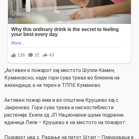
„Активен е пожарот кај местото Шупли Камен,
Кумановско, каде гори сува трева во близина на
викендици, а на терен е ТППЕ Куманово.
Активен пожар има и во општина Крушево кај с.
Јакреново. Гори сува трева и нискостеблести
растенија. Екипа од ЈП Национални шуми подрачна
единица Липа – Крушево е на местото на пожарот.
Пожарот над с. Радање на патот Штип – Плачковица е