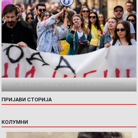
Осмомартовски Марш / Фото: Сара Митрички, 08.03.2026
ПРИЈАВИ СТОРИЈА
КОЛУМНИ