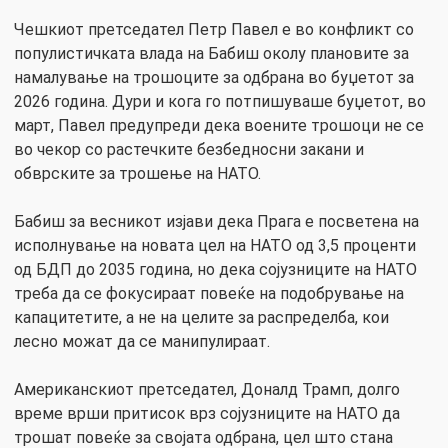
Чешкиот претседател Петр Павел е во конфликт со
популистичката влада на Бабиш околу плановите за
намалување на трошоците за одбрана во буџетот за
2026 година. Дури и кога го потпишуваше буџетот, во
март, Павел предупреди дека воените трошоци не се
во чекор со растечките безбедносни закани и
обврските за трошење на НАТО.
Бабиш за весникот изјави дека Прага е посветена на
исполнување на новата цел на НАТО од 3,5 проценти
од БДП до 2035 година, но дека сојузниците на НАТО
треба да се фокусираат повеќе на подобрување на
капацитетите, а не на целите за распределба, кои
лесно можат да се манипулираат.
Американскиот претседател, Доналд Трамп, долго
време врши притисок врз сојузниците на НАТО да
трошат повеќе за својата одбрана, цел што стана