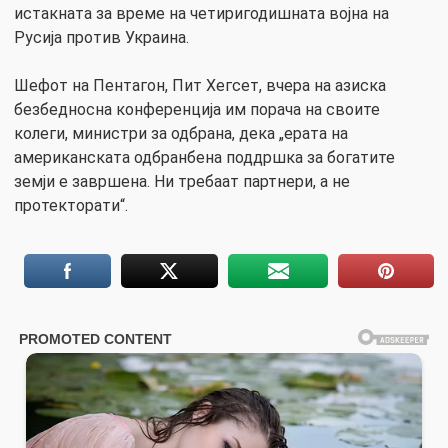
истакната за време на четиригодишната војна на
Русија против Украина.
Шефот на Пентагон, Пит Хегсет, вчера на азиска
безбедносна конференција им порача на своите
колеги, министри за одбрана, дека „ерата на
американската одбранбена поддршка за богатите
земји е завршена. Ни требаат партнери, а не
протекторати“.