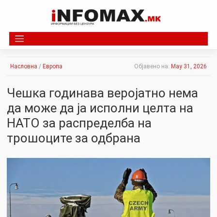
Skip
to
content
Насловна
/
Европа
Објавено на:
May 31, 2026
Чешка годинава веројатно нема
да може да ја исполни целта на
НАТО за распределба на
трошоците за одбрана