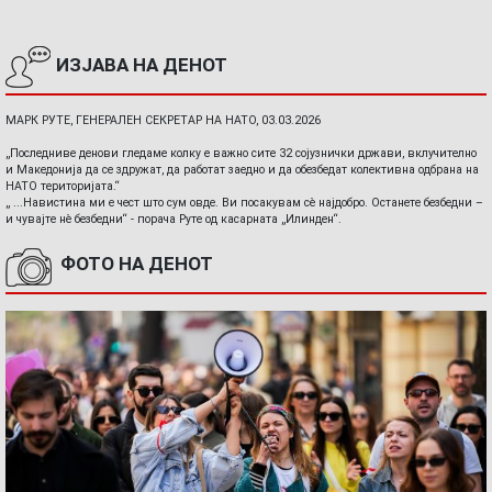
ИЗЈАВА НА ДЕНОТ
МАРК РУТЕ, ГЕНЕРАЛЕН СЕКРЕТАР НА НАТО, 03.03.2026
„Последниве денови гледаме колку е важно сите 32 сојузнички држави, вклучително
и Македонија да се здружат, да работат заедно и да обезбедат колективна одбрана на
НАТО територијата.“
„ ...Навистина ми е чест што сум овде. Ви посакувам сè најдобро. Останете безбедни –
и чувајте нè безбедни“ - порача Руте од касарната „Илинден“.
ФОТО НА ДЕНОТ