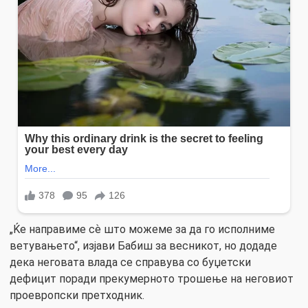
„Ќе направиме сѐ што можеме за да го исполниме
ветувањето“, изјави Бабиш за весникот, но додаде
дека неговата влада се справува со буџетски
дефицит поради прекумерното трошење на неговиот
проевропски претходник.