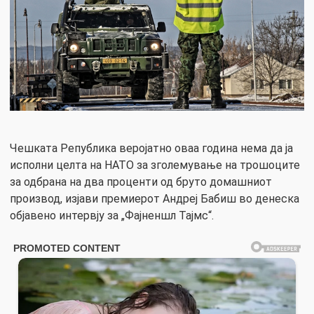
Чешката Република веројатно оваа година нема да ја
исполни целта на НАТО за зголемување на трошоците
за одбрана на два проценти од бруто домашниот
производ, изјави премиерот Андреј Бабиш во денеска
објавено интервју за „Фајненшл Тајмс“.