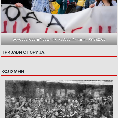
Осмомартовски Марш / Фото: Сара Митрички, 08.03.2026
ПРИЈАВИ СТОРИЈА
КОЛУМНИ