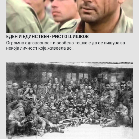
ЕДЕН И ЕДИНСТВЕН- РИСТО ШИШКОВ
Огромна одговорност и особено тешко е да се пишува за
некоја личност која живеела во…