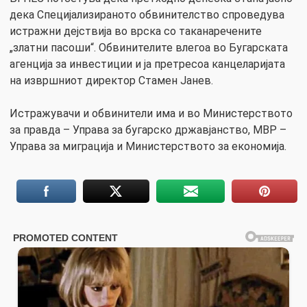
дека Специјализираното обвинителство спроведува
истражни дејствија во врска со таканаречените
„златни пасоши“. Обвинителите влегоа во Бугарската
агенција за инвестиции и ја претресоа канцеларијата
на извршниот директор Стамен Јанев.
Истражувачи и обвинители има и во Министерството
за правда – Управа за бугарско државјанство, МВР –
Управа за миграција и Министерството за економија.