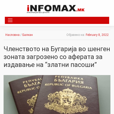
Skip
to
content
Насловна
/
Балкан
Објавено на:
February 8, 2022
Членството на Бугарија во шенген
зоната загрозено со аферата за
издавање на “златни пасоши”