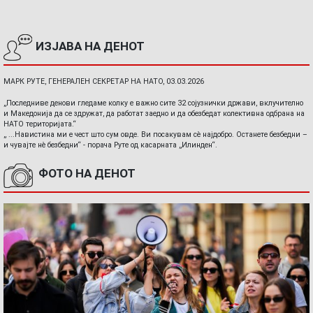
ИЗЈАВА НА ДЕНОТ
МАРК РУТЕ, ГЕНЕРАЛЕН СЕКРЕТАР НА НАТО, 03.03.2026
„Последниве денови гледаме колку е важно сите 32 сојузнички држави, вклучително
и Македонија да се здружат, да работат заедно и да обезбедат колективна одбрана на
НАТО територијата.“
„ ...Навистина ми е чест што сум овде. Ви посакувам сè најдобро. Останете безбедни –
и чувајте нè безбедни“ - порача Руте од касарната „Илинден“.
ФОТО НА ДЕНОТ