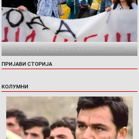
Осмомартовски Марш / Фото: Сара Митрички, 08.03.2026
ПРИЈАВИ СТОРИЈА
КОЛУМНИ