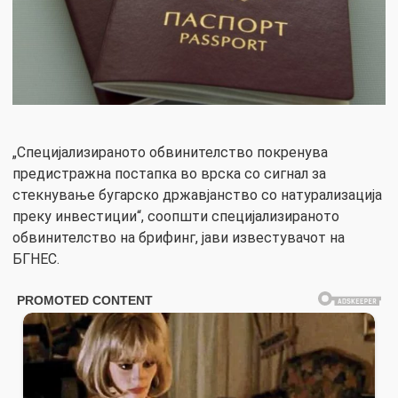
„Специјализираното обвинителство покренува
предистражна постапка во врска со сигнал за
стекнување бугарско државјанство со натурализација
преку инвестиции“, соопшти специјализираното
обвинителство на брифинг, јави известувачот на
БГНЕС.