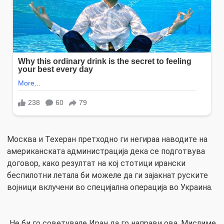
Москва и Техеран претходно ги негираа наводите на
американската администрација дека се подготвува
договор, како резултат на кој стотици ирански
беспилотни летала би можеле да ги зајакнат руските
војници вклучени во специјална операција во Украина.
„Не би го советувале Иран да го направи ова. Мислиме