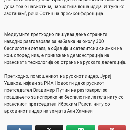
дека тоа е навистина, навистина лоша идеја. И тука ќе
застанам“, рече Остин на прес-конференција.
Медиумите претходно пишуваа дека страните
наводно разговарале за набавка на околу 300
беспилотни летала, а објавија и сателитски снимки на
кои, според нив, е прикажана демонстрација на
иранската технологија од страна на руската делегација.
Претходно, помошникот на рускиот лидер, Јуриј
Ушаков, изјави за РИА Новости дека рускиот
претседател Владимир Путин не разговарал за
прашањето за испорака на беспилотни летала ниту со
иранскиот претседател Ибрахим Раиси, ниту со
врховниот лидер на земјата Али Хамнеи.