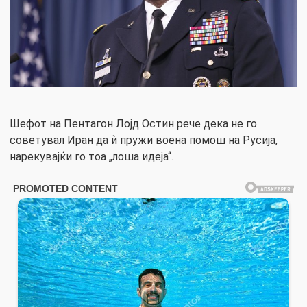
Шефот на Пентагон Лојд Остин рече дека не го
советувал Иран да ѝ пружи воена помош на Русија,
нарекувајќи го тоа „лоша идеја“.