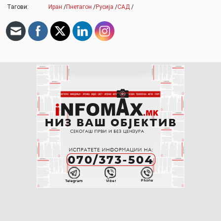
Тагови:
Иран
/
Пнетагон
/
Русија
/
САД
/