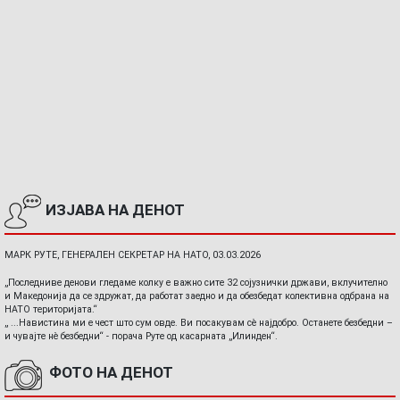
ИЗЈАВА НА ДЕНОТ
МАРК РУТЕ, ГЕНЕРАЛЕН СЕКРЕТАР НА НАТО, 03.03.2026
„Последниве денови гледаме колку е важно сите 32 сојузнички држави, вклучително
и Македонија да се здружат, да работат заедно и да обезбедат колективна одбрана на
НАТО територијата.“
„ ...Навистина ми е чест што сум овде. Ви посакувам сè најдобро. Останете безбедни –
и чувајте нè безбедни“ - порача Руте од касарната „Илинден“.
ФОТО НА ДЕНОТ