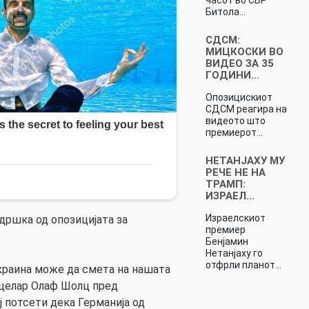
Битола…
СДСМ:
МИЦКОСКИ ВО
ВИДЕО ЗА 35
ГОДИНИ…
Опозицискиот
СДСМ реагира на
видеото што
премиерот…
НЕТАНЈАХУ МУ
РЕЧЕ НЕ НА
ТРАМП:
ИЗРАЕЛ…
Израелскиот
дршка од опозицијата за
премиер
Бенјамин
Нетанјаху го
отфрли планот…
краина може да смета на нашата
нцелар Олаф Шолц пред
 потсети дека Германија од