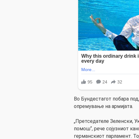
Во Бундестагот побара под
опремување на армијата.
„Претседателе Зеленски, У
помош“, рече сојузниот ка
германскиот парламент. Тој