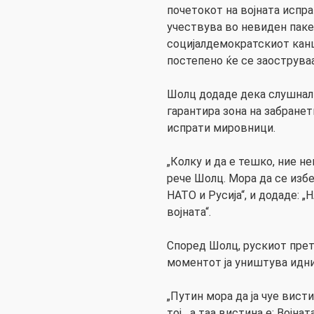
почетокот на војната испра
учествува во невиден паке
социјалдемократскиот кан
постепено ќе се заоструваа
Шолц додаде дека слушнал
гарантира зона на забранет
испрати мировници.
„Колку и да е тешко, ние н
рече Шолц. Мора да се изб
НАТО и Русија“, и додаде: 
војната“.
Според Шолц, рускиот пре
моментот ја уништува иднин
„Путин мора да ја чуе висти
тој, „а таа вистина е: Војнат