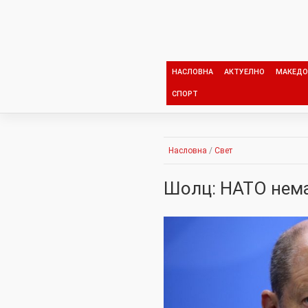
Skip
to
content
НАСЛОВНА
АКТУЕЛНО
МАКЕДО
СПОРТ
Насловна
/
Свет
Шолц: НАТО нема