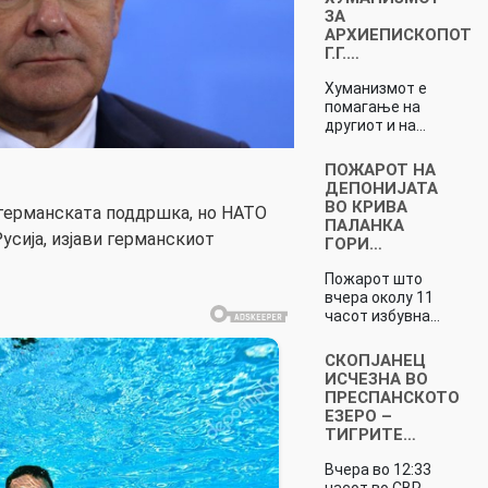
ЗА
АРХИЕПИСКОПОТ
Г.Г.…
Хуманизмот е
помагање на
другиот и на…
ПОЖАРОТ НА
ДЕПОНИЈАТА
ВО КРИВА
 германската поддршка, но НАТО
ПАЛАНКА
Русија, изјави германскиот
ГОРИ…
Пожарот што
вчера околу 11
часот избувна…
СКОПЈАНЕЦ
ИСЧЕЗНА ВО
ПРЕСПАНСКОТО
ЕЗЕРО –
ТИГРИТЕ…
Вчера во 12:33
часот во СВР