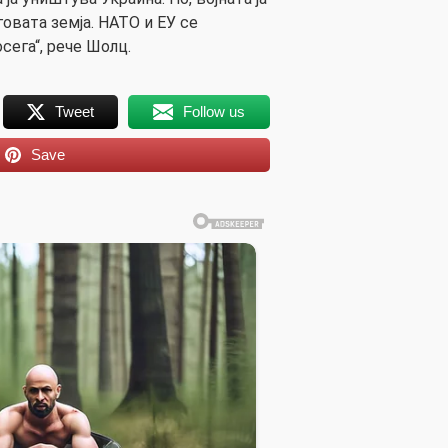
овата земја. НАТО и ЕУ се
сега“, рече Шолц.
Tweet
Follow us
Save