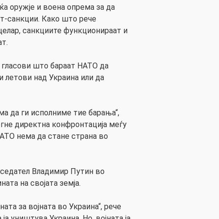
ќа оружје и воена опрема за да
т-санкции. Како што рече
целар, санкциите функционираат и
т.
 гласови што бараат НАТО да
и летови над Украина или да
ема да ги исполниме тие барања“,
егне директна конфронтација меѓу
„НАТО нема да стане страна во
тседател Владимир Путин во
ата на својата земја.
ната за војната во Украина“, рече
а ја уништува Украина. Но, војната ја