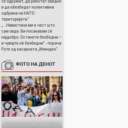
се здружат, да работат заедно
и да обезбедат колективна
одбрана на НАТО
територијата.“
„ ...Навистина ми е чест што
сум овде. Ви посакувам сè
најдобро. Останете безбедни –
и чувајте нè безбедни“ - порача
Руте од касарната „Илинден“.
ФОТО НА ДЕНОТ
Осмомартовски Марш / Фото: