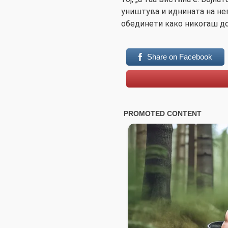
уништува и иднината на нег
обединети како никогаш до
Share on Facebook