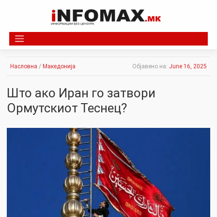
Skip
to
content
Насловна
/
Македонија
Објавено на:
June 16, 2025
Што ако Иран го затвори
Ормутскиот Теснец?