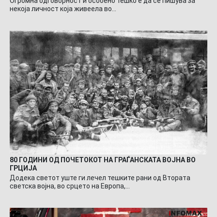
Огромна одговорност и особено тешко е да се пишува за
некоја личност која живеела во…
80 ГОДИНИ ОД ПОЧЕТОКОТ НА ГРАЃАНСКАТА ВОЈНА ВО
ГРЦИЈА
Додека светот уште ги лечел тешките рани од Втората
светска војна, во срцето на Европа,…