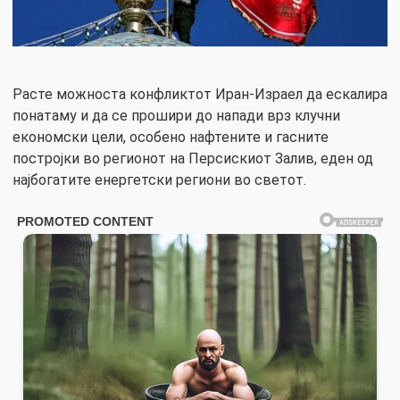
Расте можноста конфликтот Иран-Израел да ескалира
понатаму и да се прошири до напади врз клучни
економски цели, особено нафтените и гасните
постројки во регионот на Персискиот Залив, еден од
најбогатите енергетски региони во светот.