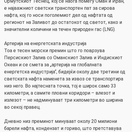
Ормутскиот Теснец, кој се наоѓа помеѓу Оман и Иран,
е најважниот светски транспортен пат за сирова
нафта, кој го носи поголемиот дел од нафтата од
регионот на Заливот до остатокот од светот, како и
значителни количини на течен природен гас (LNG).
Артерија на енергетската индустрија
Тоа е тесен морски премин што го поврзува
Персискиот Залив со Оманскиот Залив и Индискиот
Океан и се смета за „артерија на глобалната
енергетска индустрија“, бидејќи околу две третини од
светската нафта наменета за извоз се транспортира
низ него. Во најтесната точка, тој е широк само 33
километри, а самите пловни коридори – влезот и
излезот – не надминуваат три километри во ширина
во секој правец.
Дневно низ преминот минуваат околу 20 милиони
барели нафта, кондензат и гориво, што претставува