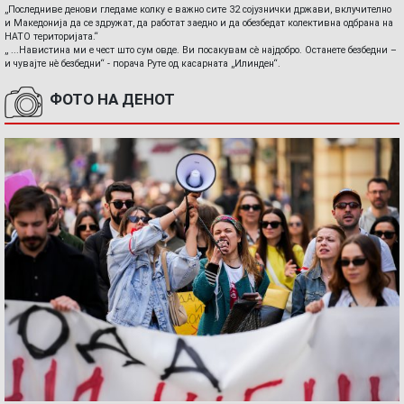
„Последниве денови гледаме колку е важно сите 32 сојузнички држави, вклучително
и Македонија да се здружат, да работат заедно и да обезбедат колективна одбрана на
НАТО територијата.“
„ ...Навистина ми е чест што сум овде. Ви посакувам сè најдобро. Останете безбедни –
и чувајте нè безбедни“ - порача Руте од касарната „Илинден“.
ФОТО НА ДЕНОТ