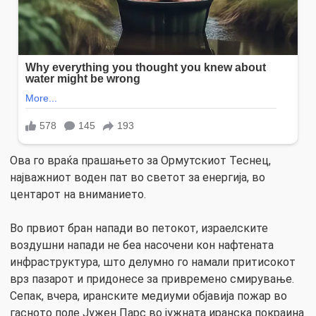
Ова го враќа прашањето за Ормутскиот Теснец,
најважниот воден пат во светот за енергија, во
центарот на вниманието.
Во првиот бран напади во петокот, израелските
воздушни напади не беа насочени кон нафтената
инфраструктура, што делумно го намали притисокот
врз пазарот и придонесе за привремено смирување.
Сепак, вчера, иранските медиуми објавија пожар во
гасното поле Јужен Парс во јужната иранска покраина