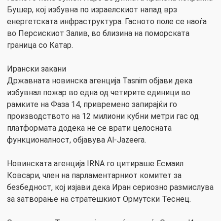
Бушер, кој избувна по израелскиот напад врз
енергетската инфраструктура. Гасното поле се наоѓа
во Персискиот Залив, во близина на поморската
граница со Катар.
Ирански закани
Државната новинска агенција Tasnim објави дека
избувнал пожар во една од четирите единици во
рамките на Фаза 14, привремено запирајќи го
производството на 12 милиони кубни метри гас од
платформата додека не се врати целосната
функционалност, објавува Al-Jazeera.
Новинската агенција IRNA го цитираше Есмаил
Ковсари, член на парламентарниот комитет за
безбедност, кој изјави дека Иран сериозно размислува
за затворање на стратешкиот Ормутски Теснец.