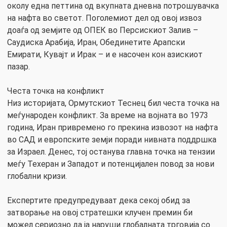
околу една петтина од вкупната дневна потрошувачка
на нафта во светот. Поголемиот дел од овој извоз
доаѓа од земјите од ОПЕК во Персискиот Залив –
Саудиска Арабија, Иран, Обединетите Арапски
Емирати, Кувајт и Ирак – и е насочен кон азискиот
пазар.
Честа точка на конфликт
Низ историјата, Ормутскиот Теснец бил честа точка на
меѓународен конфликт. За време на војната во 1973
година, Иран привремено го прекина извозот на нафта
во САД и европските земји поради нивната поддршка
за Израел. Денес, тој останува главна точка на тензии
меѓу Техеран и Западот и потенцијален повод за нови
глобални кризи.
Експертите предупредуваат дека секој обид за
затворање на овој стратешки клучен премин би
можел сериозно да ја наруши глобалната трговија со