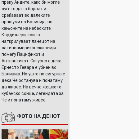
преку Андите, како би могле
луѓето да го бараат и
среќаваат во далеките
прашуми во Боливија, во
кањоните на небеските
Кордиљери, кои го
наткрилуваат ланецот на
латиноамерикански земји
помеѓу Пацификот и
Антлантикот. Сигурно е дека
Ернесто Гевара е убиен во
Боливија. Но уште по сигурно е
дека Че останува и понатаму
да живее. На вечно жешкото
кубанско сонце, легендата за
Че и понатаму живее.
ФОТО НА ДЕНОТ