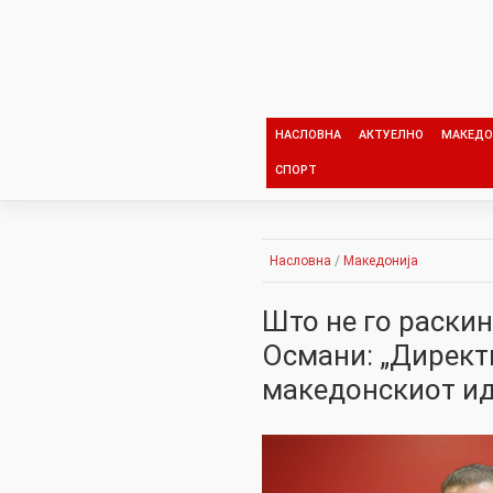
Skip
to
content
НАСЛОВНА
АКТУЕЛНО
МАКЕДО
СПОРТ
Насловна
/
Македонија
Што не го раски
Османи: „Директ
македонскиот ид