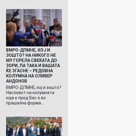
ВМРО-ДПМНЕ, КОЈ И
ЗОШТО? НА НИКОГО НЕ
МУ ГОРЕЛА СВЕЌАТА ДО
ЗОРИ, ПА ТАКА И ВАШАТА
ЌЕ ЗГАСНЕ – РЕДОВНА
КОЛУМНА НА ОЛИВЕР
АНДОНОВ
ВМРО-ДПМНЕ, кој и зошто?
Насловот на колумната
која е пред Вас е во
прашална форма…