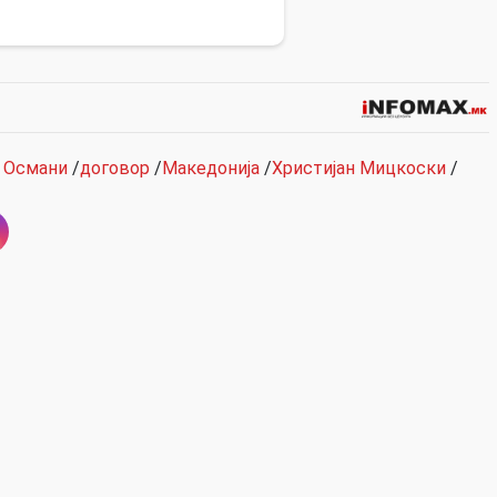
р Османи
/
договор
/
Македонија
/
Христијан Мицкоски
/