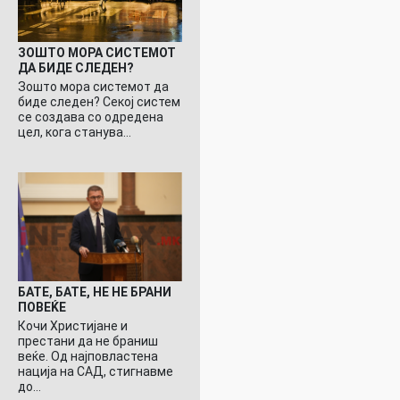
ЗОШТО МОРА СИСТЕМОТ
ДА БИДЕ СЛЕДЕН?
Зошто мора системот да
биде следен? Секој систем
се создава со одредена
цел, кога станува…
БАТЕ, БАТЕ, НЕ НЕ БРАНИ
ПОВЕЌЕ
Кочи Христијане и
престани да не браниш
веќе. Од најповластена
нација на САД, стигнавме
до…