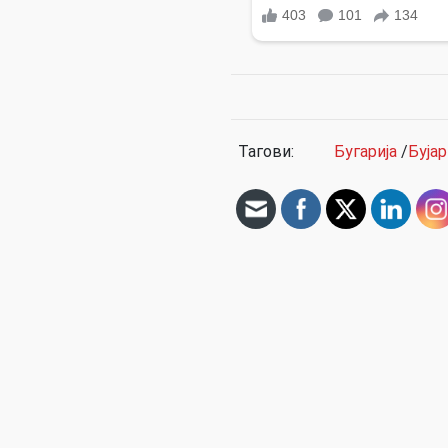
Тагови:
Бугарија
/
Буја