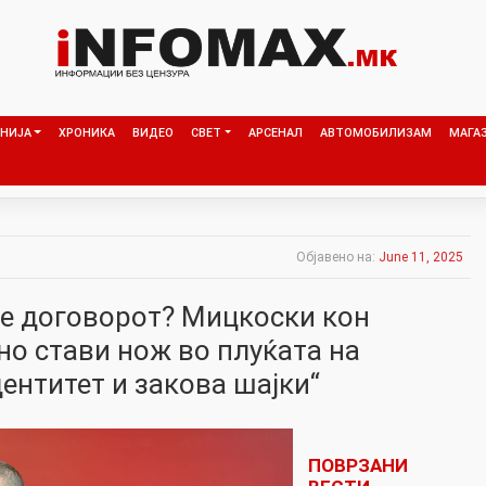
НИЈА
ХРОНИКА
ВИДЕО
СВЕТ
АРСЕНАЛ
АВТОМОБИЛИЗАМ
МАГА
Објавено на:
June 11, 2025
не договорот? Мицкоски кон
но стави нож во плуќата на
ентитет и закова шајки“
ПОВРЗАНИ