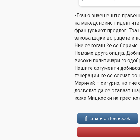
-Точно знаеше што правеш
на македонскиот идентитет
францускиот предлог. Тоа 
закова шајки во рацете и 
Ние секогаш ќе се бориме. 
Немаме друга опција. Доби
високи политичари го одоб
Нашите аргументи добиваат
генерации ќе се соочат со
Маричиќ – сигурно, но тие 
дозволат да се ставаат ша
кажа Мицкоски на прес-кон
Share on Facebook