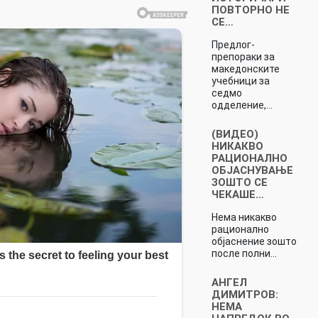
ПОВТОРНО НЕ
СЕ…
Предлог-
препораки за
македонските
учебници за
седмо
одделение,…
(ВИДЕО)
НИКАКВО
РАЦИОНАЛНО
ОБЈАСНУВАЊЕ
ЗОШТО СЕ
ЧЕКАШЕ…
Нема никакво
рационално
објаснение зошто
после полни…
АНГЕЛ
ДИМИТРОВ:
НЕМА