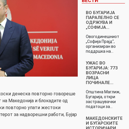
ВЕСТИ
ВО БУГАРИЈА
ПАРАЛЕЛНО СЕ
ОДРЖУВА И
„СОФИЈА…
Овогодинешниот
„Софија Прајд“,
организиран во
поддршка на…
УЖАС ВО
БУГАРИЈА: 773
ВОЗРАСНИ
ЛИЦА
ПОЧИНАЛЕ…
Општина Маглиж,
оски денеска повторно говореше
Бугарија, откри
т на Македонија и блокадите од
застрашувачки
податоци за…
ски повторно упати жестоки
ерот за надворешни работи, Бујар
МАКЕДОНСКИТЕ
И БУГАРСКИТЕ
ИСТОРИЧАРИ