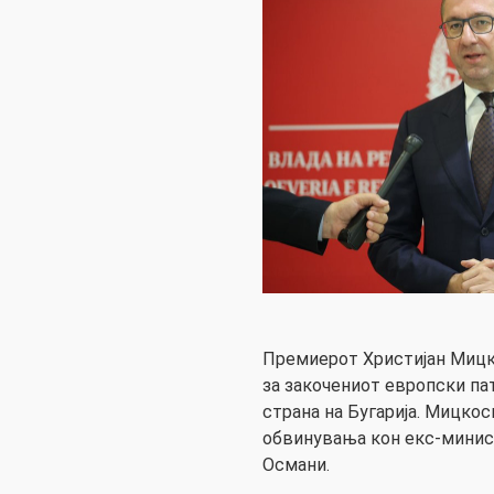
Премиерот Христијан Мицк
за закочениот европски па
страна на Бугарија. Мицко
обвинувања кон екс-минист
Османи.