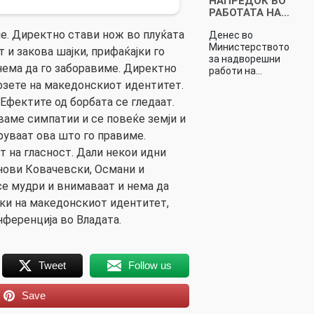
НАПРЕДОК ВО
РАБОТАТА НА…
е. Директно стави нож во плуќата
Денес во
Министерството
 и закова шајки, прифаќајки го
за надворешни
нема да го заборавиме. Директно
работи на…
нозете на македонскиот идентитет.
Ефектите од борбата се гледаат.
ваме симпатии и се повеќе земји и
руваат ова што го правиме.
 на гласност. Дали некои идни
 нови Ковачевски, Османи и
се мудри и внимаваат и нема да
јки на македонскиот идентитет,
ференција во Владата.
Tweet
Follow us
Save