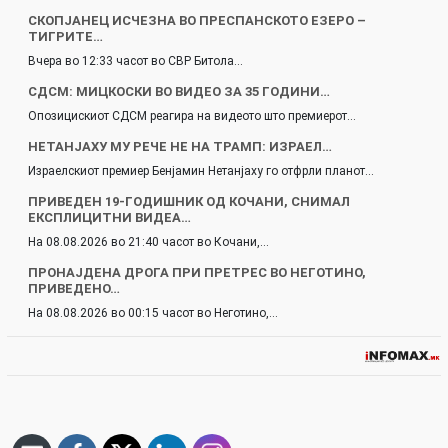
СКОПЈАНЕЦ ИСЧЕЗНА ВО ПРЕСПАНСКОТО ЕЗЕРО –
ТИГРИТЕ…
Вчера во 12:33 часот во СВР Битола…
СДСМ: МИЦКОСКИ ВО ВИДЕО ЗА 35 ГОДИНИ…
Опозицискиот СДСМ реагира на видеото што премиерот…
НЕТАНЈАХУ МУ РЕЧЕ НЕ НА ТРАМП: ИЗРАЕЛ…
Израелскиот премиер Бенјамин Нетанјаху го отфрли планот…
ПРИВЕДЕН 19-ГОДИШНИК ОД КОЧАНИ, СНИМАЛ
ЕКСПЛИЦИТНИ ВИДЕА…
На 08.08.2026 во 21:40 часот во Кочани,…
ПРОНАЈДЕНА ДРОГА ПРИ ПРЕТРЕС ВО НЕГОТИНО,
ПРИВЕДЕНО…
На 08.08.2026 во 00:15 часот во Неготино,…