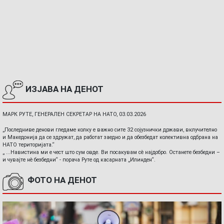
ИЗЈАВА НА ДЕНОТ
МАРК РУТЕ, ГЕНЕРАЛЕН СЕКРЕТАР НА НАТО, 03.03.2026
„Последниве денови гледаме колку е важно сите 32 сојузнички држави, вклучително
и Македонија да се здружат, да работат заедно и да обезбедат колективна одбрана на
НАТО територијата.“
„ ...Навистина ми е чест што сум овде. Ви посакувам сè најдобро. Останете безбедни –
и чувајте нè безбедни“ - порача Руте од касарната „Илинден“.
ФОТО НА ДЕНОТ