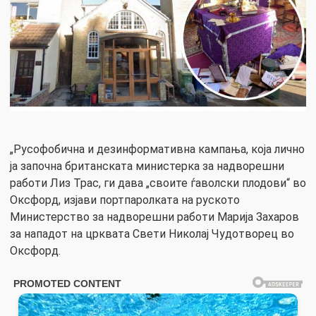
„Русофобична и дезинформативна кампања, која лично
ја започна британската министерка за надворешни
работи Лиз Трас, ги дава „своите ѓаволски плодови“ во
Оксфорд, изјави портпаролката на руското
Министерство за надворешни работи Марија Захаров
за нападот на црквата Свети Николај Чудотворец во
Оксфорд.