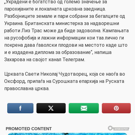
„Украдени е богатство од големо значење за
парохијаните и локалната црковна заедница.
Разбојниците земале и пари собрани за бегалците од
Украина. Британската министерка за надворешни
работи Лиз Трас може да биде задоволна. Кампањата
на русофобија и лажни информации кои таа лично ги
покрена дава ѓаволски плодови на местото каде што
и е издадена диплома за образование“, напиша
Захарова на својот канал Телеграм.
Црквата Свети Николај Чудотворец, која се наоѓа во
Оксфорд, припаѓа на Сурошката епархија на Руската
православна црква.