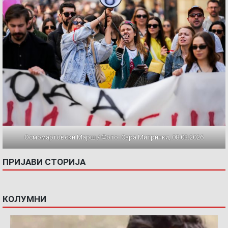
Осмомартовски Марш / Фото: Сара Митрички, 08.03.2026
ПРИЈАВИ СТОРИЈА
КОЛУМНИ