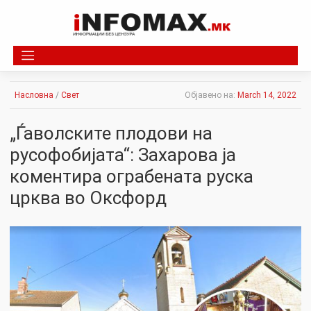
Skip
to
content
Насловна
/
Свет
Објавено на:
March 14, 2022
„Ѓаволските плодови на
русофобијата“: Захарова ја
коментира ограбената руска
црква во Оксфорд