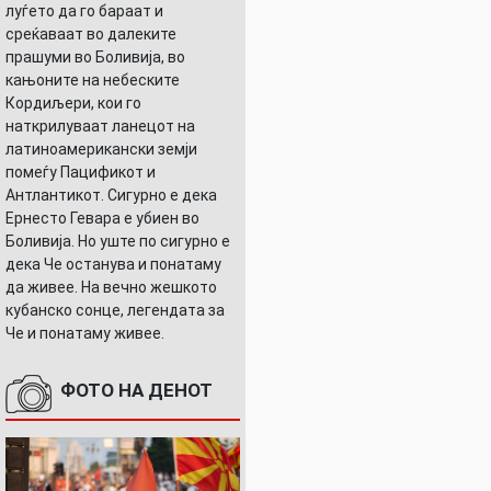
луѓето да го бараат и
среќаваат во далеките
прашуми во Боливија, во
кањоните на небеските
Кордиљери, кои го
наткрилуваат ланецот на
латиноамерикански земји
помеѓу Пацификот и
Антлантикот. Сигурно е дека
Ернесто Гевара е убиен во
Боливија. Но уште по сигурно е
дека Че останува и понатаму
да живее. На вечно жешкото
кубанско сонце, легендата за
Че и понатаму живее.
ФОТО НА ДЕНОТ