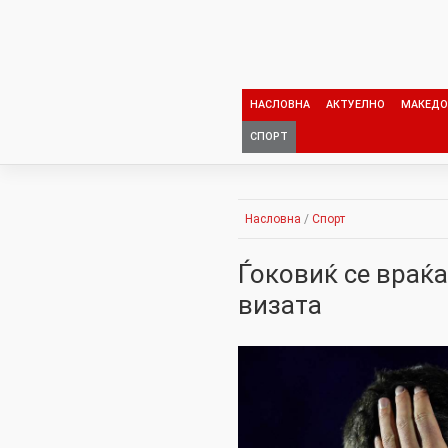
Skip
to
content
НАСЛОВНА
АКТУЕЛНО
МАКЕДО
СПОРТ
Насловна
/
Спорт
Ѓоковиќ се враќа
визата