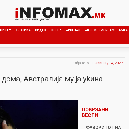
НИЈА
ХРОНИКА
ВИДЕО
СВЕТ
АРСЕНАЛ
АВТОМОБИЛИЗАМ
МАГА
Објавено на:
January 14, 2022
 дома, Австралија му ја ykина
ПОВРЗАНИ
ВЕСТИ
ФАВОРИТОТ НА