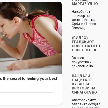
МАРЕЈ ЧУДНО…
Најдобриот
тенисер на
денешницата,
Србинот Новак
Ѓоковиќ,…
(ВИДЕО)
ГРАДСКИОТ
СОВЕТ НА ПЕРТ
ОСВЕТЛЕН ВО…
Во знак на
сочувство и
сеќавање на…
ВАНДАЛИ
НАЦРТАЛЕ
КУКАСТИ
КРСТОВИ НА
СИНАГОГА ВО…
Австралиските
власти го осудија