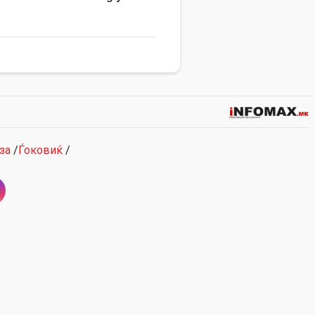
за
/
Ѓоковиќ
/