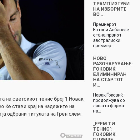
ТРАМП ИЗГУБИ
НА ИЗБОРИТЕ
ВО…
Премиерот
Ентони Албанезе
стана првиот
австралиски
премиер…
НОВО
РАЗОЧАРУВАЊЕ:
ЃОКОВИЌ
ЕЛИМИНИРАН
НА СТАРТОТ
И…
Новак Ѓоковиќ
ата на светскиот тенис број 1 Новак
продолжува со
лошата форма
но ќе стави крај на надежите на
на…
 ја одбрани титулата на Грен слем
„Е*ЕМ ТИ
ТЕНИС“:
ЃОКОВИЌ
ПЦУЕШЕ,