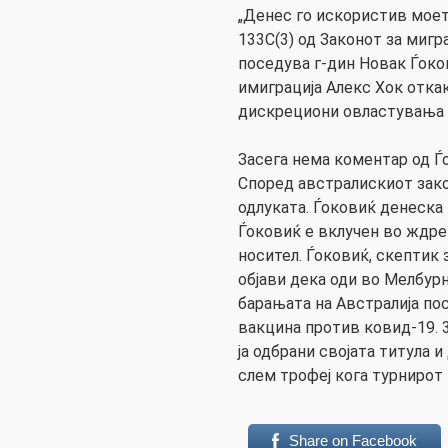
„Денес го искористив мое
133C(3) од Законот за мигра
поседува г-дин Новак Ѓоков
имиграција Алекс Хок отка
дискрециони овластувања 
Засега нема коментар од Ѓ
Според австралискиот зако
одлуката. Ѓоковиќ денеска 
Ѓоковиќ е вклучен во ждре
носител. Ѓоковиќ, скептик 
објави дека оди во Мелбур
барањата на Австралија по
вакцина против ковид-19. 
ја одбрани својата титула и
слем трофеј кога турнирот ќ
Share on Facebook