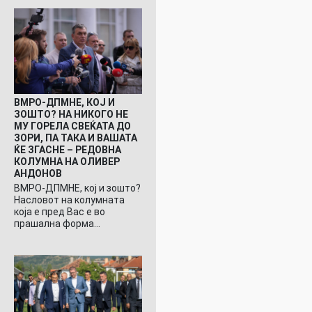
ВМРО-ДПМНЕ, КОЈ И
ЗОШТО? НА НИКОГО НЕ
МУ ГОРЕЛА СВЕЌАТА ДО
ЗОРИ, ПА ТАКА И ВАШАТА
ЌЕ ЗГАСНЕ – РЕДОВНА
КОЛУМНА НА ОЛИВЕР
АНДОНОВ
ВМРО-ДПМНЕ, кој и зошто?
Насловот на колумната
која е пред Вас е во
прашална форма…