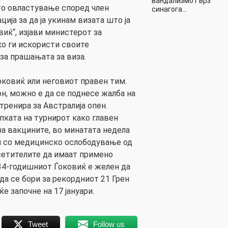
вандализмот врз
то овластување според член
синагога…
ција за да ја укинам визата што ја
иќ“, изјави министерот за
ко ги искористи своите
за прашањата за виза.
оковиќ или неговиот правен тим.
н, можно е да се поднесе жалба на
тренира за Австралија опен.
пката на турнирот како главен
за вакцините, во минатата недела
н со медицинско ослободување од
сетителите да имаат примено
34-годишниот Ѓоковиќ е желен да
 да се бори за рекордниот 21 Грен
е започне на 17 јануари.
Tweet
Follow us