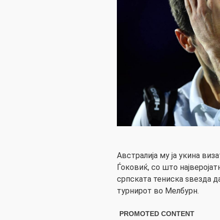
Австрaлија му ја укина виз
Ѓоковиќ, со што најверојат
српската тениска ѕвезда да
турнирот во Мелбурн.