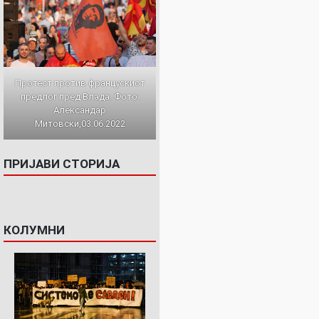
Протест против францускиот
предлог пред Влада. Фото:
Александар
Митовски,03.06.2022
ПРИЈАВИ СТОРИЈА
КОЛУМНИ