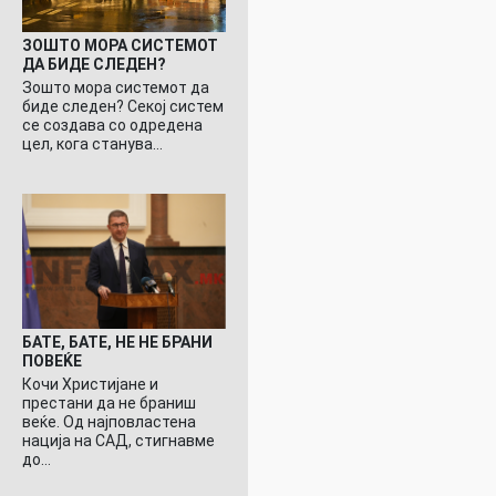
ЗОШТО МОРА СИСТЕМОТ
ДА БИДЕ СЛЕДЕН?
Зошто мора системот да
биде следен? Секој систем
се создава со одредена
цел, кога станува…
БАТЕ, БАТЕ, НЕ НЕ БРАНИ
ПОВЕЌЕ
Кочи Христијане и
престани да не браниш
веќе. Од најповластена
нација на САД, стигнавме
до…