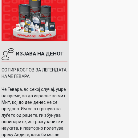
ИЗЈАВА НА ДЕНОТ
СОТИР КОСТОВ ЗА ЛЕГЕНДАТА
НА ЧЕ ГЕВАРА
Че Гевара, во секој случај, умре
на време, за да израсне во мит.
Мит, кој до ден денес не се
предава. Им се оттргнува на
луѓето од рацете, ги збунува
новинарите, истражувачите и
науката, и повторно полетува
преку Андите, како би могле