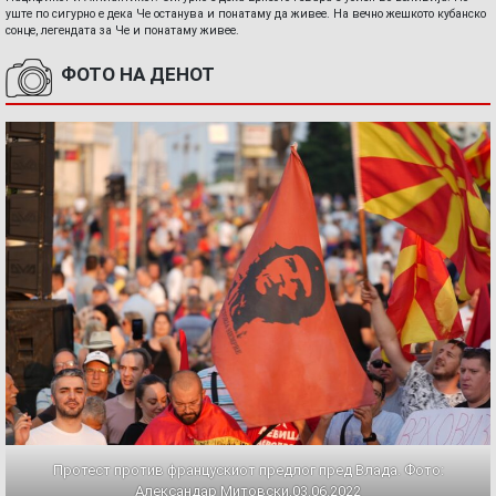
уште по сигурно е дека Че останува и понатаму да живее. На вечно жешкото кубанско
сонце, легендата за Че и понатаму живее.
ФОТО НА ДЕНОТ
Протест против францускиот предлог пред Влада. Фото:
Александар Митовски,03.06.2022