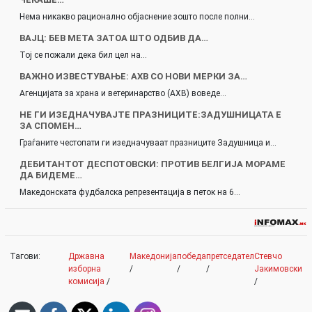
Нема никакво рационално објаснение зошто после полни…
ВАЈЦ: БЕВ МЕТА ЗАТОА ШТО ОДБИВ ДА…
Тој се пожали дека бил цел на…
ВАЖНО ИЗВЕСТУВАЊЕ: АХВ СО НОВИ МЕРКИ ЗА…
Агенцијата за храна и ветеринарство (АХВ) воведе…
НЕ ГИ ИЗЕДНАЧУВАЈТЕ ПРАЗНИЦИТЕ:ЗАДУШНИЦАТА Е
ЗА СПОМЕН…
Граѓаните честопати ги изедначуваат празниците Задушница и…
ДЕБИТАНТОТ ДЕСПОТОВСКИ: ПРОТИВ БЕЛГИЈА МОРАМЕ
ДА БИДЕМЕ…
Македонската фудбалска репрезентација в петок на 6…
Тагови:
Државна
Македонија
победа
претседател
Стевчо
изборна
/
/
/
Јакимовски
комисија
/
/