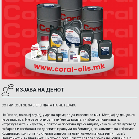
ИЗЈАВА НА ДЕНОТ
СОТИР КОСТОВ ЗА ЛЕГЕНДАТА НА ЧЕ ГЕВАРА
Че Гевара, во секој случај, умре на време, за да израсне во мит. Мит, кој до ден денес
не се предава. Им се оттргнува на луѓето од рацете, ги збунува новинарите,
истражувачите и науката, и повторно полетува преку Андите, како би могле луѓето да
го бараат и среќаваат во далеките прашуми во Боливија, во кањоните на небеските
Кордиљери, кои го наткрилуваат ланецот на латиноамерикански земји помеѓу
Пацификот и Антлантикот. Сигурно е дека Ернесто Гевара е убиен во Боливија. Но