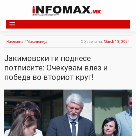
Skip
to
content
Насловна
/
Македонија
Објавено на:
March 18, 2024
Јакимовски ги поднесе
потписите: Очекувам влез и
победа во вториот круг!