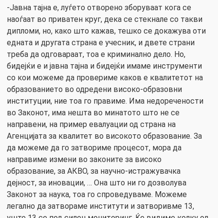
-Јавна тајна е, луѓето отворено зборуваат кога се
наоѓаат во приватен круг, дека се стекнале со такви
дипломи, но, како што кажав, тешко се докажува оти
едната и другата страна е учесник, и двете страни
треба да одговараат, тоа е криминално дело. Но,
бидејќи е и јавна тајна и бидејќи имаме инструменти
со кои можеме да провериме каков е квалитетот на
образованието во одредени високо-образовни
институции, ние тоа го правиме. Има недоречености
во Законот, има нешта во минатото што не се
направени, на пример евалуации од страна на
Агенцијата за квалитет во високото образование. За
да можеме да го затвориме процесот, мора да
направиме измени во законите за високо
образование, за АКВО, за научно-истражувачка
дејност, за иновации, … Она што ни го дозволува
Законот за наука, тоа го спроведуваме. Можеме
легално да затвораме институти и затворивме 13,
уште 13 се под силен мониторинг. Ќе видиме колку од