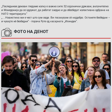
„Последниве денови гледаме колку е важно сите 32 сојузнички држави, вклучително
и Македонија да се здружат, да работат заедно и да обезбедат колективна одбрана на
НАТО територијата.“
„ ...Навистина ми е чест што сум овде. Ви посакувам сè најдобро. Останете безбедни –
и чувајте нè безбедни“ - порача Руте од касарната „Илинден“.
ФОТО НА ДЕНОТ