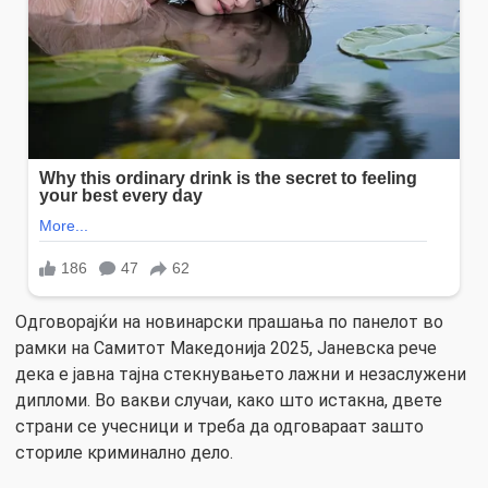
Одговорајќи на новинарски прашања по панелот во
рамки на Самитот Македонија 2025, Јаневска рече
дека е јавна тајна стекнувањето лажни и незаслужени
дипломи. Во вакви случаи, како што истакна, двете
страни се учесници и треба да одговараат зашто
сториле криминално дело.