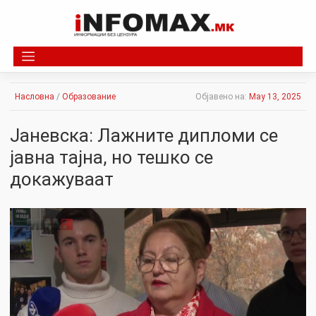
Skip
to
content
Насловна
/
Образование
Објавено на:
May 13, 2025
Јаневска: Лажните дипломи се
јавна тајна, но тешко се
докажуваат