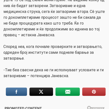
нив ќе бидат затворени. Затворивме и една
медицинска струка, сега ќе затвориме втора. Сè уште
го докомплетираме процесот зашто не би сакала да
не биде процедурата како што треба. Ќе го
докомплетираме и ќе продолжиме во иднина во тој
правец – истакна Јаневска.
Според неа, кога почнале проверките и затворањето,
одреден број институти сами поднеле барање за
затворање.
-Тие беа свесни дека не ги исполнуваат условите и ги
затворивме – потенцира Јаневска.