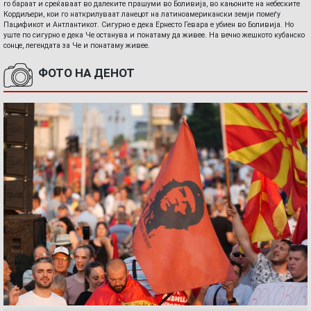
го бараат и среќаваат во далеките прашуми во Боливија, во кањоните на небеските
Кордиљери, кои го наткрилуваат ланецот на латиноамерикански земји помеѓу
Пацификот и Антлантикот. Сигурно е дека Ернесто Гевара е убиен во Боливија. Но
уште по сигурно е дека Че останува и понатаму да живее. На вечно жешкото кубанско
сонце, легендата за Че и понатаму живее.
ФОТО НА ДЕНОТ