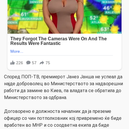
Според ПОП-ТВ, премиерот Јанез Јанша не успеал да
најде доброволец во Министерството за надворешни
работи да замине во Киев, па владата се обратила до
Министерството за одбрана.
Договорено е должноста началник да ја преземе
офицер со чин потполковник кој привремено ќе биде
вработен во МНР и со соодветна екипа да биде