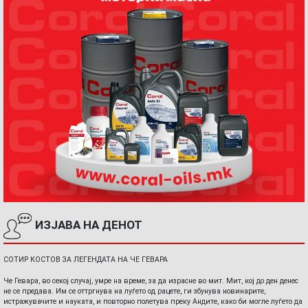
ИЗЈАВА НА ДЕНОТ
СОТИР КОСТОВ ЗА ЛЕГЕНДАТА НА ЧЕ ГЕВАРА
Че Гевара, во секој случај, умре на време, за да израсне во мит. Мит, кој до ден денес
не се предава. Им се оттргнува на луѓето од рацете, ги збунува новинарите,
истражувачите и науката, и повторно полетува преку Андите, како би могле луѓето да