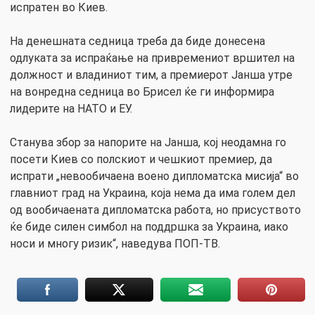
испратен во Киев.
На денешната седница треба да биде донесена
одлуката за испраќање на привремениот вршител на
должност и владиниот тим, а премиерот Јанша утре
на вонредна седница во Брисел ќе ги информира
лидерите на НАТО и ЕУ.
Станува збор за напорите на Јанша, кој неодамна го
посети Киев со полскиот и чешкиот премиер, да
испрати „невообичаена воено дипломатска мисија“ во
главниот град на Украина, која нема да има голем дел
од вообичаената дипломатска работа, но присуството
ќе биде силен симбол на поддршка за Украина, иако
носи и многу ризик“, наведува ПОП-ТВ.