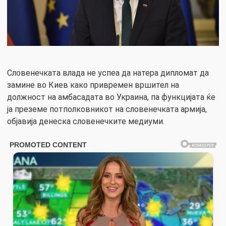
Словенечката влада не успеа да натера дипломат да
замине во Киев како привремен вршител на
должност на амбасадата во Украина, па функцијата ќе
ја преземе потполковникот на словенечката армија,
објавија денеска словенечките медиуми.