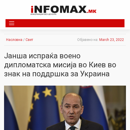
Skip
to
content
Насловна
/
Свет
Објавено на:
March 23, 2022
Јанша испраќа воено
дипломатска мисија во Киев во
знак на поддршка за Украина