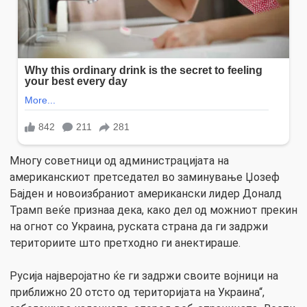
Многу советници од администрацијата на
американскиот претседател во заминување Џозеф
Бајден и новоизбраниот американски лидер Доналд
Трамп веќе признаа дека, како дел од можниот прекин
на огнот со Украина, руската страна да ги задржи
териториите што претходно ги анектираше.
Русија најверојатно ќе ги задржи своите војници на
приближно 20 отсто од територијата на Украина“,