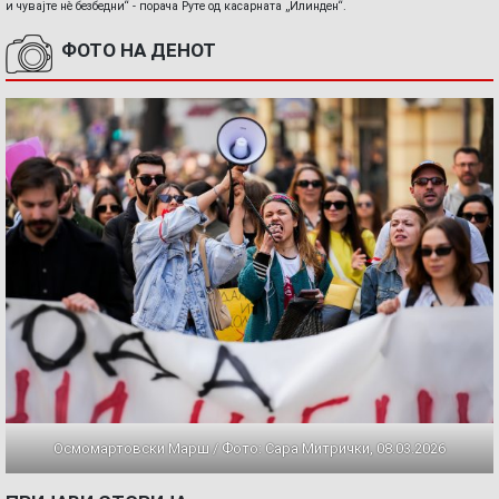
и чувајте нè безбедни“ - порача Руте од касарната „Илинден“.
ФОТО НА ДЕНОТ
Осмомартовски Марш / Фото: Сара Митрички, 08.03.2026