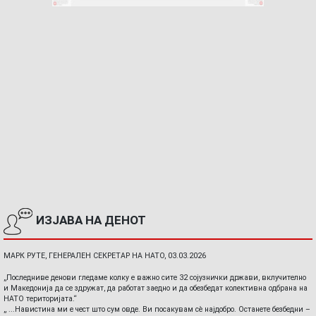
ИЗЈАВА НА ДЕНОТ
МАРК РУТЕ, ГЕНЕРАЛЕН СЕКРЕТАР НА НАТО, 03.03.2026
„Последниве денови гледаме колку е важно сите 32 сојузнички држави, вклучително
и Македонија да се здружат, да работат заедно и да обезбедат колективна одбрана на
НАТО територијата.“
„ ...Навистина ми е чест што сум овде. Ви посакувам сè најдобро. Останете безбедни –