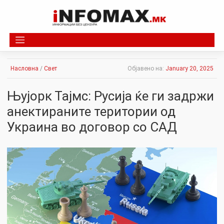
Skip
to
content
Насловна
/
Свет
Објавено на:
January 20, 2025
Њујорк Тајмс: Русија ќе ги задржи
анектираните територии од
Украина во договор со САД