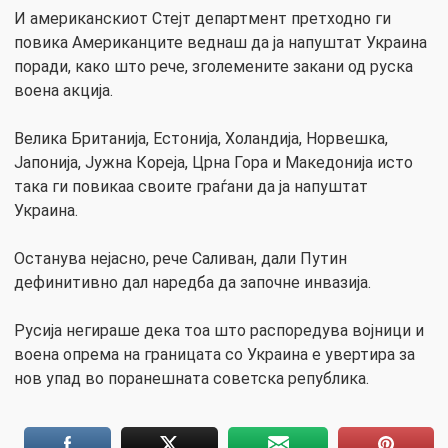
И американскиот Стејт департмент претходно ги
повика Американците веднаш да ја напуштат Украина
поради, како што рече, зголемените закани од руска
воена акција.
Велика Британија, Естонија, Холандија, Норвешка,
Јапонија, Јужна Кореја, Црна Гора и Македонија исто
така ги повикаа своите граѓани да ја напуштат
Украина.
Останува нејасно, рече Саливан, дали Путин
дефинитивно дал наредба да започне инвазија.
Русија негираше дека тоа што распоредува војници и
воена опрема на границата со Украина е увертира за
нов упад во поранешната советска република.