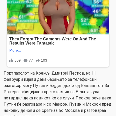
Портпаролот на Кремљ, Дмитриј Песков, на 11
февруари изјави дека барањето за телефонски
разговор меѓу Путин и Бајден доаѓа од Вашингтон. За
Ројтерс, официјален претставник на Белата куќа
потврдил дека повикот ќе се случи. Песков рече дека
Путин ќе разговара и со Макрон. Путин и Макрон пред
неколку денови се сретнаа во Москва и разговараа