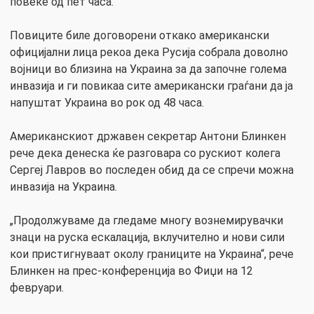
повеќе од пет часа.
Повиците биле договорени откако американски
официјални лица рекоа дека Русија собрала доволно
војници во близина на Украина за да започне голема
инвазија и ги повикаа сите американски граѓани да ја
напуштат Украина во рок од 48 часа.
Американскиот државен секретар Антони Блинкен
рече дека денеска ќе разговара со рускиот колега
Сергеј Лавров во последен обид да се спречи можна
инвазија на Украина.
„Продолжуваме да гледаме многу вознемирувачки
знаци на руска ескалација, вклучително и нови сили
кои пристигнуваат околу границите на Украина“, рече
Блинкен на прес-конференција во Фиџи на 12
февруари.