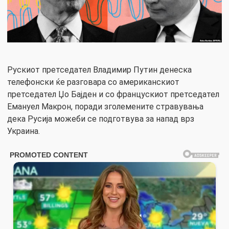
Рускиот претседател Владимир Путин денеска
телефонски ќе разговара со американскиот
претседател Џо Бајден и со францускиот претседател
Емануел Макрон, поради зголемените стравувања
дека Русија можеби се подготвува за напад врз
Украина.