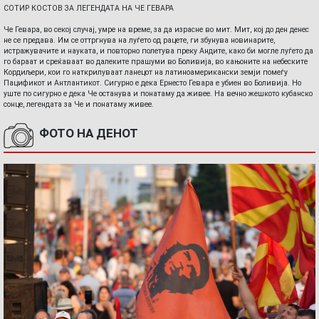
СОТИР КОСТОВ ЗА ЛЕГЕНДАТА НА ЧЕ ГЕВАРА
Че Гевара, во секој случај, умре на време, за да израсне во мит. Мит, кој до ден денес
не се предава. Им се оттргнува на луѓето од рацете, ги збунува новинарите,
истражувачите и науката, и повторно полетува преку Андите, како би могле луѓето да
го бараат и среќаваат во далеките прашуми во Боливија, во кањоните на небеските
Кордиљери, кои го наткрилуваат ланецот на латиноамерикански земји помеѓу
Пацификот и Антлантикот. Сигурно е дека Ернесто Гевара е убиен во Боливија. Но
уште по сигурно е дека Че останува и понатаму да живее. На вечно жешкото кубанско
сонце, легендата за Че и понатаму живее.
ФОТО НА ДЕНОТ