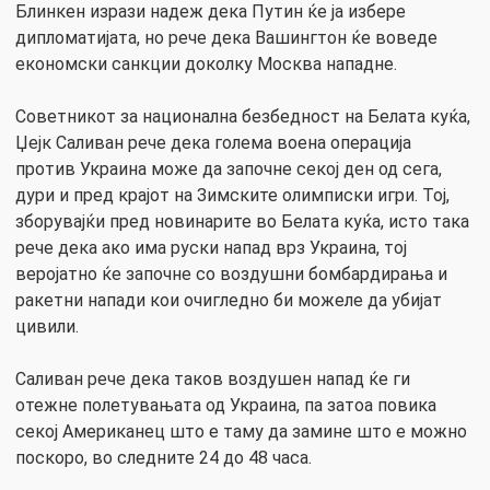
Блинкен изрази надеж дека Путин ќе ја избере
дипломатијата, но рече дека Вашингтон ќе воведе
економски санкции доколку Москва нападне.
Советникот за национална безбедност на Белата куќа,
Џејк Саливан рече дека голема воена операција
против Украина може да започне секој ден од сега,
дури и пред крајот на Зимските олимписки игри. Тој,
зборувајќи пред новинарите во Белата куќа, исто така
рече дека ако има руски напад врз Украина, тој
веројатно ќе започне со воздушни бомбардирања и
ракетни напади кои очигледно би можеле да убијат
цивили.
Саливан рече дека таков воздушен напад ќе ги
отежне полетувањата од Украина, па затоа повика
секој Американец што е таму да замине што е можно
поскоро, во следните 24 до 48 часа.