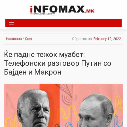
Skip
to
content
Насловна
/
Свет
Објавено на:
February 12, 2022
Ќе падне тежок муабет:
Телефонски разговор Путин со
Бајден и Макрон