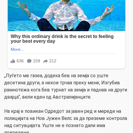
„Луѓето ме газеа, додека бев на земја со уште
десетина други, а некои трчаа преку мене, Изгубив
рамнотежа кога бев турнат на земја и паднав на други
двајца“, вели еден од Австралијанците.
На крај е повикан Одредот за јавен ред и мереди на
полицијата на Нов Јужен Велс за да преземе контрола
над ситуацијата. Уште не е познато дали има
повредени.