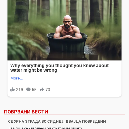
ПОВРЗАНИ ВЕСТИ
СЕ УРНА ЗГРАДА ВО СИДНЕЈ, ДВАЈЦА ПОВРЕДЕНИ
Две лица се извлечени од урнатините откако…