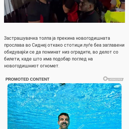
Застрашувачка толпа ја прекина новогодишната
прослава во Сиднеј откако стотици луѓе беа заглавени
обидувајќи се да поминат низ оградите, во делот со
билети, каде што има подобар поглед на
новогодишниот огномет.