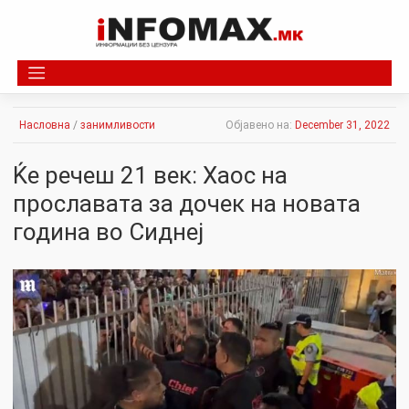
Skip
to
content
Насловна
/
занимливости
Објавено на:
December 31, 2022
Ќе речеш 21 век: Хаос на
прославата за дочек на новата
година во Сиднеј