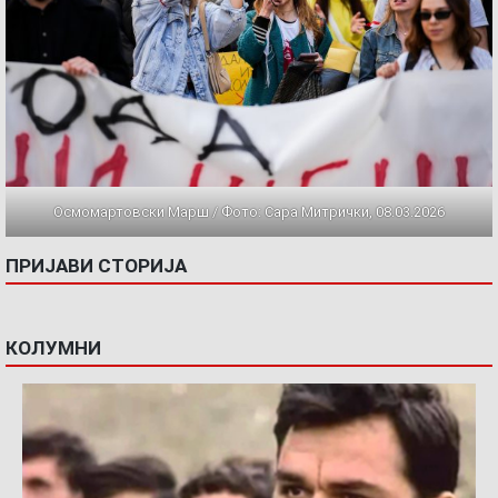
Осмомартовски Марш / Фото: Сара Митрички, 08.03.2026
ПРИЈАВИ СТОРИЈА
КОЛУМНИ