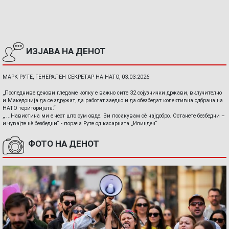
ИЗЈАВА НА ДЕНОТ
МАРК РУТЕ, ГЕНЕРАЛЕН СЕКРЕТАР НА НАТО, 03.03.2026
„Последниве денови гледаме колку е важно сите 32 сојузнички држави, вклучително
и Македонија да се здружат, да работат заедно и да обезбедат колективна одбрана на
НАТО територијата.“
„ ...Навистина ми е чест што сум овде. Ви посакувам сè најдобро. Останете безбедни –
и чувајте нè безбедни“ - порача Руте од касарната „Илинден“.
ФОТО НА ДЕНОТ