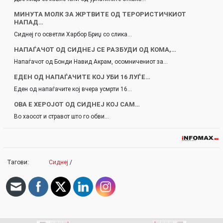
МИНУТА МОЛК ЗА ЖРТВИТЕ ОД ТЕРОРИСТИЧКИОТ
НАПАД…
Сиднеј го осветли Харбор Бриџ со слика…
НАПАЃАЧОТ ОД СИДНЕЈ СЕ РАЗБУДИ ОД КОМА,…
Напаѓачот од Бонди Навид Акрам, осомничениот за…
ЕДЕН ОД НАПАЃАЧИТЕ КОЈ УБИ 16 ЛУЃЕ…
Еден од напаѓачите кој вчера усмрти 16…
ОВА Е ХЕРОЈОТ ОД СИДНЕЈ КОЈ САМ…
Во хаосот и стравот што го обви…
Тагови:
Сиднеј
/