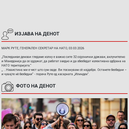
ИЗЈАВА НА ДЕНОТ
МАРК РУТЕ, ГЕНЕРАЛЕН СЕКРЕТАР НА НАТО, 03.03.2026
„Последниве денови гледаме колку е важно сите 32 сојузнички држави, вклучително
и Македонија да се здружат, да работат заедно и да обезбедат колективна одбрана на
НАТО територијата.“
„ ...Навистина ми е чест што сум овде. Ви посакувам сè најдобро. Останете безбедни –
и чувајте нè безбедни“ - порача Руте од касарната „Илинден“.
ФОТО НА ДЕНОТ