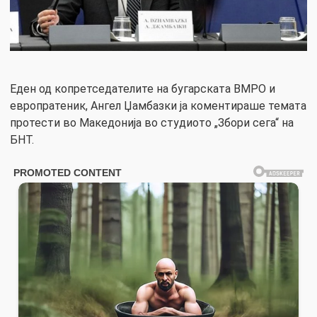
Еден од копретседателите на бугарската ВМРО и
европратеник, Ангел Џамбазки ја коментираше темата
протести во Македонија во студиото „Збори сега“ на
БНТ.