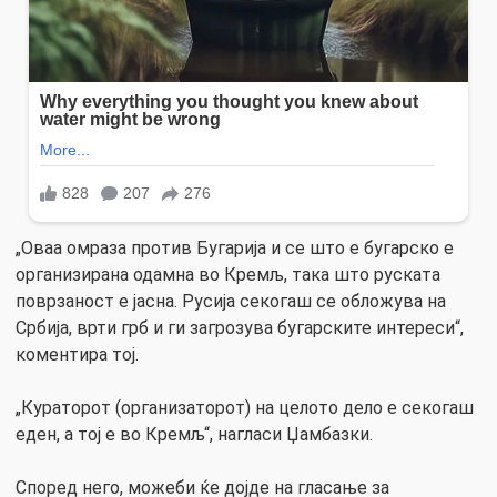
„Оваа омраза против Бугарија и се што е бугарско е
организирана одамна во Кремљ, така што руската
поврзаност е јасна. Русија секогаш се обложува на
Србија, врти грб и ги загрозува бугарските интереси“,
коментира тој.
„Кураторот (организаторот) на целото дело е секогаш
еден, а тој е во Кремљ“, нагласи Џамбазки.
Според него, можеби ќе дојде на гласање за