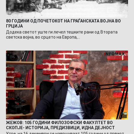
80 ГОДИНИ ОД ПОЧЕТОКОТ НА ГРАЃАНСКАТА ВОЈНА ВО
ГРЦИЈА
Додека светот уште ги лечел тешките рани од Втората
светска војна, во срцето на Европа,…
ЖЕЖОВ: 105 ГОДИНИ ФИЛОЗОФСКИ ФАКУЛТЕТ ВО
СКОПЈЕ- ИСТОРИЈА, ПРЕДИЗВИЦИ, ИДНА ДЕЈНОСТ
Утре, на 16 декември се навршуваат 105 години од првиот