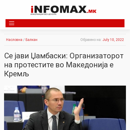
Skip
to
content
Насловна
/
Балкан
Објавено на:
July 10, 2022
Се јави Џамбаски: Организатoрот
на протестите во Македонија е
Кремљ