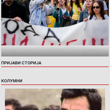
Осмомартовски Марш / Фото: Сара Митрички, 08.03.2026
ПРИЈАВИ СТОРИЈА
КОЛУМНИ