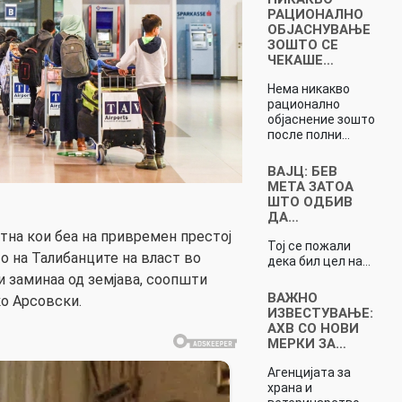
РАЦИОНАЛНО
ОБЈАСНУВАЊЕ
ЗОШТО СЕ
ЧЕКАШЕ…
Нема никакво
рационално
објаснение зошто
после полни…
ВАЈЦ: БЕВ
МЕТА ЗАТОА
ШТО ОДБИВ
ДА…
тна кои беа на привремен престој
Тој се пожали
о на Талибанците на власт во
дека бил цел на…
и заминаа од земјава, соопшти
ВАЖНО
о Арсовски.
ИЗВЕСТУВАЊЕ:
АХВ СО НОВИ
МЕРКИ ЗА…
Агенцијата за
храна и