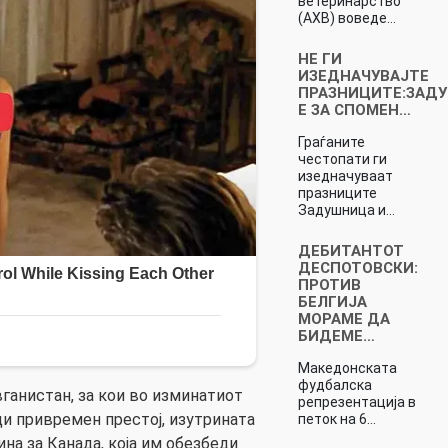
ветеринарство
(АХВ) воведе…
НЕ ГИ
ИЗЕДНАЧУВАЈТЕ
ПРАЗНИЦИТЕ:ЗАД
Е ЗА СПОМЕН…
Граѓаните
честопати ги
изедначуваат
празниците
Задушница и…
ДЕБИТАНТОТ
ДЕСПОТОВСКИ:
ПРОТИВ
БЕЛГИЈА
МОРАМЕ ДА
БИДЕМЕ…
Македонската
фудбалска
Авганистан, за кои во изминатиот
репрезентација в
и привремен престој, изутрината
петок на 6…
ина за Канада, која им обезбеди