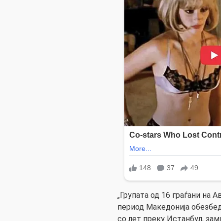
„Групата од 16 граѓани на 
период Македонија обезбед
со лет преку Истанбул, зам