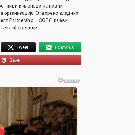
ботници и членови на нивни
та организација ‘Отворено владино
nt Partnership – OGP)“, изјави
ес-конференција.
Tweet
Follow us
Save