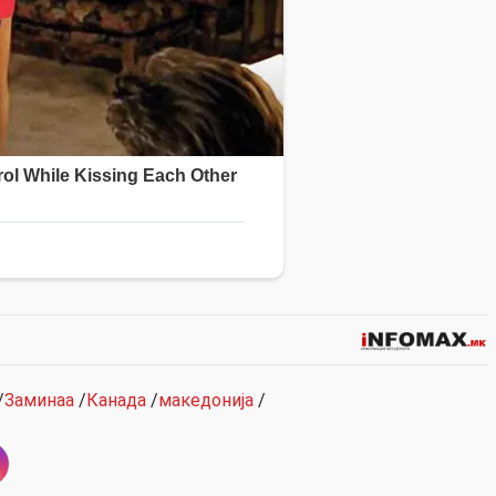
/
Заминаа
/
Канада
/
македонија
/