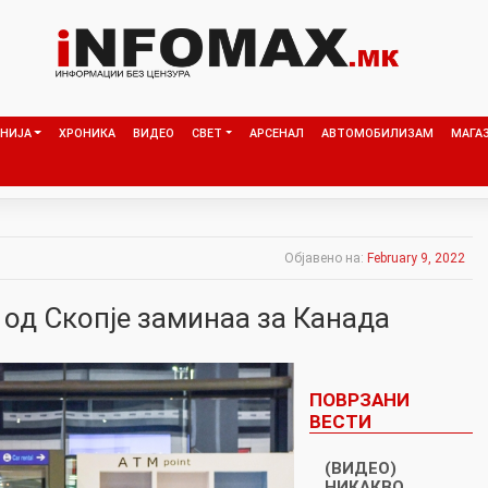
НИЈА
ХРОНИКА
ВИДЕО
СВЕТ
АРСЕНАЛ
АВТОМОБИЛИЗАМ
МАГА
Објавено на:
February 9, 2022
 од Скопје заминаа за Канадa
ПОВРЗАНИ
ВЕСТИ
(ВИДЕО)
НИКАКВО