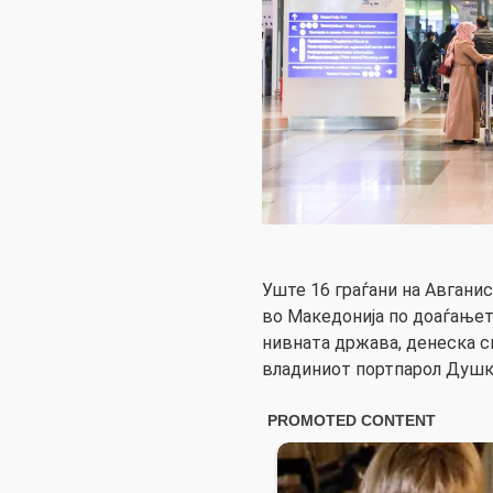
Уште 16 граѓани на Авганис
во Македонија по доаѓањет
нивната држава, денеска с
владиниот портпарол Душк