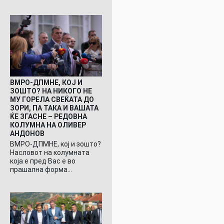
ВМРО-ДПМНЕ, КОЈ И
ЗОШТО? НА НИКОГО НЕ
МУ ГОРЕЛА СВЕЌАТА ДО
ЗОРИ, ПА ТАКА И ВАШАТА
ЌЕ ЗГАСНЕ – РЕДОВНА
КОЛУМНА НА ОЛИВЕР
АНДОНОВ
ВМРО-ДПМНЕ, кој и зошто?
Насловот на колумната
која е пред Вас е во
прашална форма…