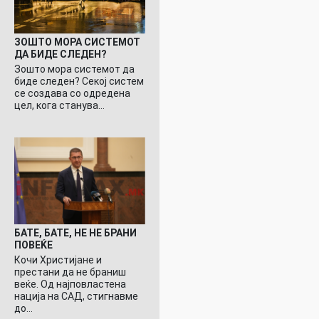
ЗОШТО МОРА СИСТЕМОТ
ДА БИДЕ СЛЕДЕН?
Зошто мора системот да
биде следен? Секој систем
се создава со одредена
цел, кога станува…
БАТЕ, БАТЕ, НЕ НЕ БРАНИ
ПОВЕЌЕ
Кочи Христијане и
престани да не браниш
веќе. Од најповластена
нација на САД, стигнавме
до…