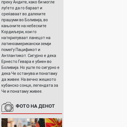
преку Андите, како би могле
луѓето да го бараат и
среќаваат во далеките
прашуми во Боливија, во
кањоните на небеските
УШНИЦАТА
Кордиљери, кои го
наткрилуваат ланецот на
латиноамерикански земји
помеѓу Пацификот и
Антлантикот. Сигурно е дека
Ернесто Гевара е убиен во
Боливија. Но уште по сигурно е
дека Че останува и понатаму
да живее. На вечно жешкото
кубанско сонце, легендата за
Че и понатаму живее.
ФОТО НА ДЕНОТ