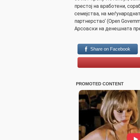
престој на вработени, сора
семејства, на меѓународна
партнерство‘ (Open Governme
Арсовски на денешната пр
Share on Facebook