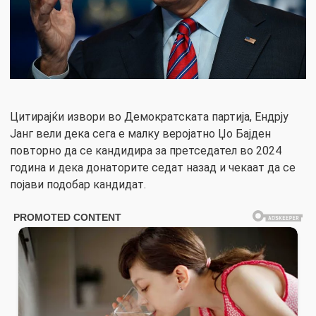
Цитирајќи извори во Демократската партија, Ендрју
Јанг вели дека сега е малку веројатно Џо Бајден
повторно да се кандидира за претседател во 2024
година и дека донаторите седат назад и чекаат да се
појави подобар кандидат.