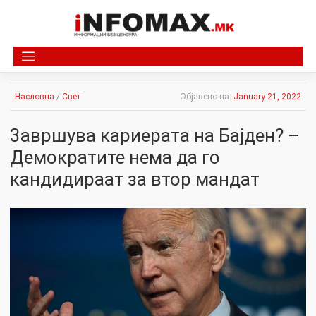
Skip
to
content
Насловна
/
Свет
Објавено на:
January 21, 2022
3aвршува кариерата на Бајден? –
Демократите нема да го
кандидираат за втор мандат