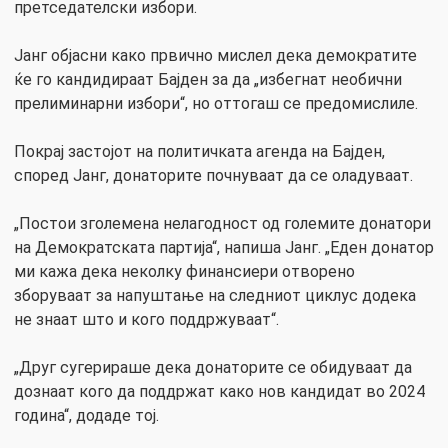
претседателски избори.
Јанг објасни како првично мислел дека демократите
ќе го кандидираат Бајден за да „избегнат необични
прелиминарни избори“, но оттогаш се предомислилe.
Покрај застојот на политичката агенда на Бајден,
според Јанг, донаторите почнуваат да се оладуваат.
„Постои зголемена нелагодност од големите донатори
на Демократската партија“, напиша Јанг. „Еден донатор
ми кажа дека неколку финансиери отворено
зборуваат за напуштање на следниот циклус додека
не знаат што и кого поддржуваат“.
„Друг сугерираше дека донаторите се обидуваат да
дознаат кого да поддржат како нов кандидат во 2024
година“, додаде тој.