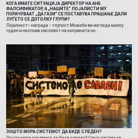
КОГА ИМАТЕ СИТУАЦИЈА ДИРЕКТОР НА АНБ
ФАЛСИФИКАТОР, А „НАШИТЕ“ ЛОЈАЛИСТИ МУ
ПОРАЧУВААТ „ДА ГАЗИ“ СЕ ПОСТАВУВА ПРАШАЊЕ ДАЛИ
ЛУЃЕТО СЕ ДОТОЛКУ ГЛУПИ?
Лојалност– награда – глупост Можеби ви изгледа малку
чуден и неспоив насловот на колумната но…
ЗОШТО МОРА СИСТЕМОТ ДА БИДЕ СЛЕДЕН?
Зошто мора системот да биде следен? Секој систем се