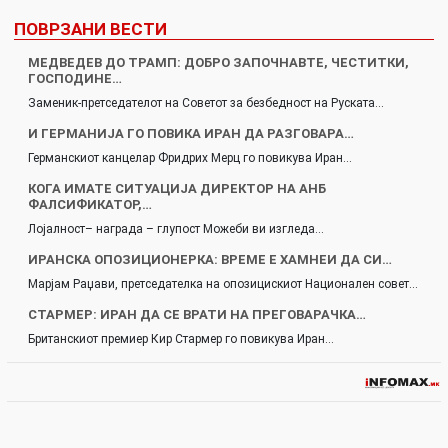
ПОВРЗАНИ ВЕСТИ
МЕДВЕДЕВ ДО ТРАМП: ДОБРО ЗАПОЧНАВТЕ, ЧЕСТИТКИ,
ГОСПОДИНЕ…
Заменик-претседателот на Советот за безбедност на Руската…
И ГЕРМАНИЈА ГО ПОВИКА ИРАН ДА РАЗГОВАРА…
Германскиот канцелар Фридрих Мерц го повикува Иран…
КОГА ИМАТЕ СИТУАЦИЈА ДИРЕКТОР НА АНБ
ФАЛСИФИКАТОР,…
Лојалност– награда – глупост Можеби ви изгледа…
ИРАНСКА ОПОЗИЦИОНЕРКА: ВРЕМЕ Е ХАМНЕИ ДА СИ…
Марјам Раџави, претседателка на опозицискиот Национален совет…
СТАРМЕР: ИРАН ДА СЕ ВРАТИ НА ПРЕГОВАРАЧКА…
Британскиот премиер Кир Стармер го повикува Иран…