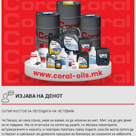
ИЗЈАВА НА ДЕНОТ
СОТИР КОСТОВ ЗА ЛЕГЕНДАТА НА ЧЕ ГЕВАРА
Че Гевара, во секој случај, умре на време, за да израсне во мит. Мит, кој до ден денес
не се предава. Им се оттргнува на луѓето од рацете, ги збунува новинарите,
истражувачите и науката, и повторно полетува преку Андите, како би могле луѓето да
го бараат и среќаваат во далеките прашуми во Боливија, во кањоните на небеските