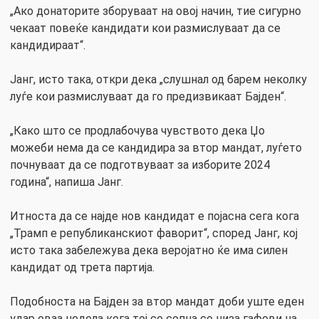
„Ако донаторите зборуваат на овој начин, тие сигурно
чекаат повеќе кандидати кои размислуваат да се
кандидираат“.
Јанг, исто така, откри дека „слушнал од барем неколку
луѓе кои размислуваат да го предизвикаат Бајден“.
„Како што се продлабочува чувството дека Џо
можеби нема да се кандидира за втор мандат, луѓето
почнуваат да се подготвуваат за изборите 2024
година“, напиша Јанг.
Итноста да се најде нов кандидат е појасна сега кога
„Трамп е републиканскиот фаворит“, според Јанг, кој
исто така забележува дека веројатно ќе има силен
кандидат од трета партија.
Подобноста на Бајден за втор мандат доби уште еден
удар оваа недела кога тој се сопна со низа гафови на