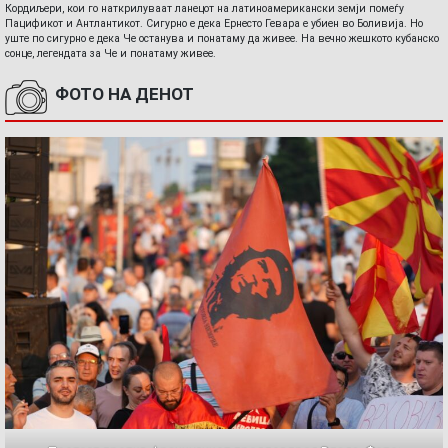
Кордиљери, кои го наткрилуваат ланецот на латиноамерикански земји помеѓу
Пацификот и Антлантикот. Сигурно е дека Ернесто Гевара е убиен во Боливија. Но
уште по сигурно е дека Че останува и понатаму да живее. На вечно жешкото кубанско
сонце, легендата за Че и понатаму живее.
ФОТО НА ДЕНОТ