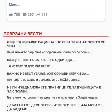
ПОВРЗАНИ ВЕСТИ
(ВИДЕО) НИКАКВО РАЦИОНАЛНО ОБЈАСНУВАЊЕ ЗОШТО СЕ
ЧЕКАШЕ…
Нема никакво рационално објаснение зошто после полни…
ВАЈЦ: БЕВ МЕТА ЗАТОА ШТО ОДБИВ ДА…
Тој се пожали дека бил цел на…
ВАЖНО ИЗВЕСТУВАЊЕ: АХВ СО НОВИ МЕРКИ ЗА…
Агенцијата за храна и ветеринарство (АХВ) воведе…
НЕ ГИ ИЗЕДНАЧУВАЈТЕ ПРАЗНИЦИТЕ:ЗАДУШНИЦАТА Е
ЗА СПОМЕН…
Граѓаните честопати ги изедначуваат празниците Задушница и…
ДЕБИТАНТОТ ДЕСПОТОВСКИ: ПРОТИВ БЕЛГИЈА МОРАМЕ
ДА БИДЕМЕ…