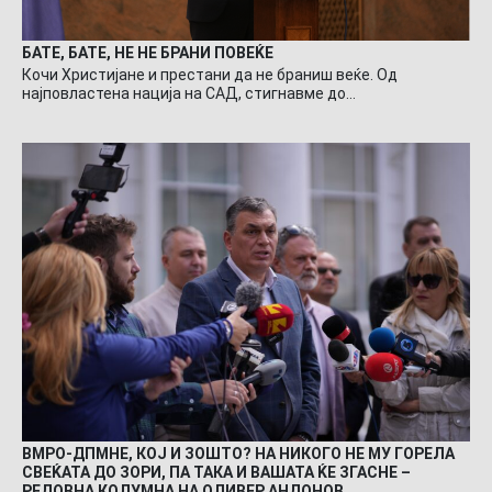
БАТЕ, БАТЕ, НЕ НЕ БРАНИ ПОВЕЌЕ
Кочи Христијане и престани да не браниш веќе. Од
најповластена нација на САД, стигнавме до…
ВМРО-ДПМНЕ, КОЈ И ЗОШТО? НА НИКОГО НЕ МУ ГОРЕЛА
СВЕЌАТА ДО ЗОРИ, ПА ТАКА И ВАШАТА ЌЕ ЗГАСНЕ –
РЕДОВНА КОЛУМНА НА ОЛИВЕР АНДОНОВ