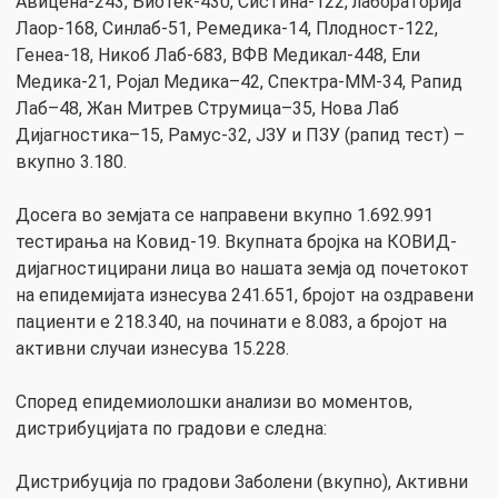
Авицена-243, Биотек-430, Систина-122, лабораторија
Лаор-168, Синлаб-51, Ремедика-14, Плодност-122,
Генеа-18, Никоб Лаб-683, ВФВ Медикал-448, Ели
Медика-21, Ројал Медика–42, Спектра-ММ-34, Рапид
Лаб–48, Жан Митрев Струмица–35, Нова Лаб
Дијагностика–15, Рамус-32, ЈЗУ и ПЗУ (рапид тест) –
вкупно 3.180.
Досега во земјата се направени вкупно 1.692.991
тестирања на Ковид-19. Вкупната бројка на КОВИД-
дијагностицирани лица во нашата земја од почетокот
на епидемијата изнесува 241.651, бројот на оздравени
пациенти е 218.340, на починати е 8.083, а бројот на
активни случаи изнесува 15.228.
Според епидемиолошки анализи во моментов,
дистрибуцијата по градови е следна:
Дистрибуција по градови Заболени (вкупно), Активни