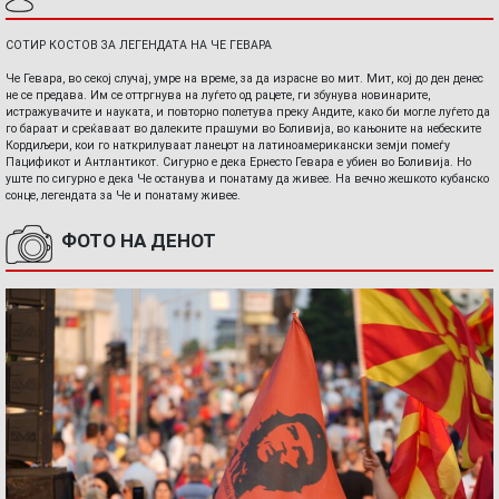
СОТИР КОСТОВ ЗА ЛЕГЕНДАТА НА ЧЕ ГЕВАРА
Че Гевара, во секој случај, умре на време, за да израсне во мит. Мит, кој до ден денес
не се предава. Им се оттргнува на луѓето од рацете, ги збунува новинарите,
истражувачите и науката, и повторно полетува преку Андите, како би могле луѓето да
го бараат и среќаваат во далеките прашуми во Боливија, во кањоните на небеските
Кордиљери, кои го наткрилуваат ланецот на латиноамерикански земји помеѓу
Пацификот и Антлантикот. Сигурно е дека Ернесто Гевара е убиен во Боливија. Но
уште по сигурно е дека Че останува и понатаму да живее. На вечно жешкото кубанско
сонце, легендата за Че и понатаму живее.
ФОТО НА ДЕНОТ