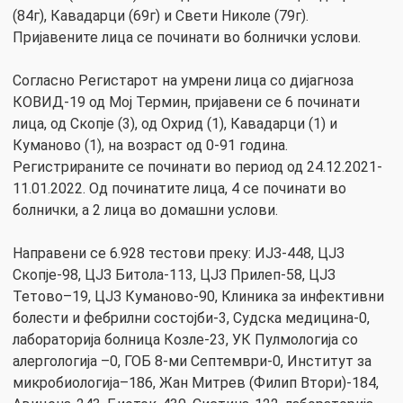
(84г), Кавадарци (69г) и Свети Николе (79г).
Пријавените лица се починати во болнички услови.
Согласно Регистарот на умрени лица со дијагноза
КОВИД-19 од Мој Термин, пријавени се 6 починати
лица, од Скопје (3), од Охрид (1), Кавадарци (1) и
Куманово (1), на возраст од 0-91 година.
Регистрираните се починати во период од 24.12.2021-
11.01.2022. Од починатите лица, 4 се починати во
болнички, а 2 лица во домашни услови.
Направени се 6.928 тестови преку: ИЈЗ-448, ЦЈЗ
Скопје-98, ЦЈЗ Битола-113, ЦЈЗ Прилеп-58, ЦЈЗ
Тетово–19, ЦЈЗ Куманово-90, Клиника за инфективни
болести и фебрилни состојби-3, Судска медицина-0,
лабораторија болница Козле-23, УК Пулмологија со
алергологија –0, ГОБ 8-ми Септември-0, Институт за
микробиологија–186, Жан Митрев (Филип Втори)-184,