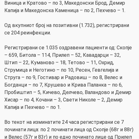
Виница и Кратово – по 3, Македонски Брод, Демир
Капија и Македонска Каменица – по 2, Пехчево – 1.
Од вкупниот број на позитивни (1.732), регистрирани
се 204 реинфекции.
Регистрирани сe 1.035 оздравени пациенти од: Скопје
– 659, Битола – 114, Прилеп – 52, Кавадарци – 32,
Штип – 22, Куманово – 18, Тетово – 11, Охрид,
Струмица и Неготино – по 10, Ресен, Гевгелија и
Струга – по 9, Гостивар и Радовиш – по 8, Велес и
Богданци – по 7, Крушево и Крива Паланка – по 6,
Пробиштип – 5, Кичево, Делчево, Валандово и Демир
Хисар – по 4, Кочани – 3, Свети Николе – 2, Демир
Капија и Пехчево – по 1.
Во текот на изминатите 24 часа регистрирани се 7
починати лица: по 2 починати лица од Скопје (68г и 88г)
и Велес (57г и 83г) и по едно починато лице од Прилеп