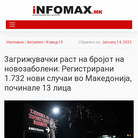
Skip
to
content
Насловна
/
Актуелно
•
Ковид-19
Објавено на:
January 14, 2022
3aгрижувачки раст на бројот на
новозаболени: Регистрирани
1.732 нови случаи во Мaкедонија,
починале 13 лица