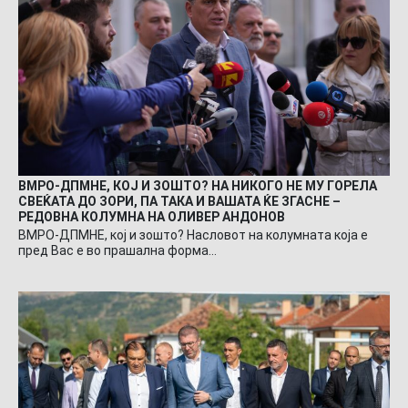
ВМРО-ДПМНЕ, КОЈ И ЗОШТО? НА НИКОГО НЕ МУ ГОРЕЛА
СВЕЌАТА ДО ЗОРИ, ПА ТАКА И ВАШАТА ЌЕ ЗГАСНЕ –
РЕДОВНА КОЛУМНА НА ОЛИВЕР АНДОНОВ
ВМРО-ДПМНЕ, кој и зошто? Насловот на колумната која е
пред Вас е во прашална форма…