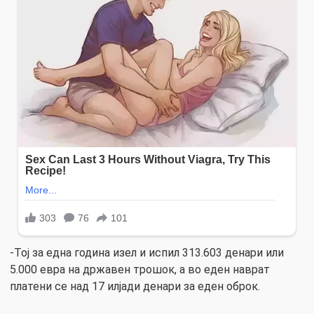
-Тој за една година изел и испил 313.603 денари или
5.000 евра на државен трошок, а во еден наврат
платени се над 17 илјади денари за еден оброк.