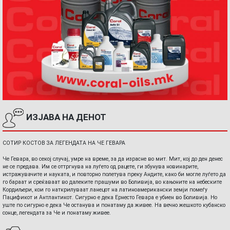
ИЗЈАВА НА ДЕНОТ
СОТИР КОСТОВ ЗА ЛЕГЕНДАТА НА ЧЕ ГЕВАРА
Че Гевара, во секој случај, умре на време, за да израсне во мит. Мит, кој до ден денес
не се предава. Им се оттргнува на луѓето од рацете, ги збунува новинарите,
истражувачите и науката, и повторно полетува преку Андите, како би могле луѓето да
го бараат и среќаваат во далеките прашуми во Боливија, во кањоните на небеските
Кордиљери, кои го наткрилуваат ланецот на латиноамерикански земји помеѓу
Пацификот и Антлантикот. Сигурно е дека Ернесто Гевара е убиен во Боливија. Но
уште по сигурно е дека Че останува и понатаму да живее. На вечно жешкото кубанско
сонце, легендата за Че и понатаму живее.