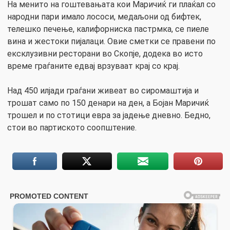
На менито на гоштевањата кои Маричиќ ги плаќал со
народни пари имало лососи, медаљони од бифтек,
телешко печење, калифорниска пастрмка, се пиеле
вина и жестоки пијалаци. Овие сметки се правени по
ексклузивни ресторани во Скопје, додека во исто
време граѓаните едвај врзуваат крај со крај.
Над 450 илјади граѓани живеат во сиромаштија и
трошат само по 150 денари на ден, а Бојан Маричиќ
трошел и по стотици евра за јадење дневно. Бедно,
стои во партиското соопштение.