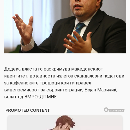
Додека власта го раскрчмува македонскиот
идентитет, во јавноста излегоа скандалозни податоци
за кафеанските трошоци кои ги правел
вицепремиерот за евроинтеграции, Бојан Маричиќ,
велат од ВМРО-ДПМНЕ.