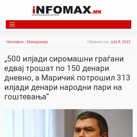
Skip
to
content
Насловна
/
Македонија
Објавено на:
July 8, 2022
„500 илјади сиромашни граѓани
едвај трошат по 150 денари
дневно, а Маричиќ потрошил 313
илјади денари народни пари на
гоштевања“