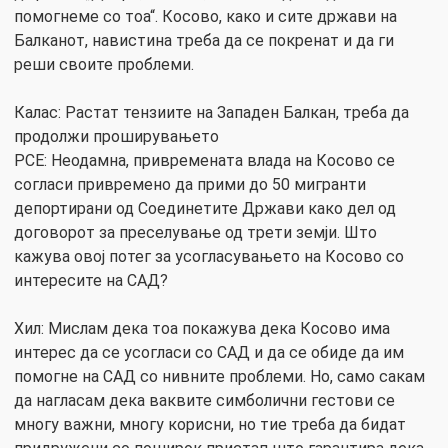
помогнеме со тоа“. Косово, како и сите држави на
Балканот, навистина треба да се покренат и да ги
реши своите проблеми.
Калас: Растат тензиите на Западен Балкан, треба да
продолжи проширувањето
РСЕ: Неодамна, привремената влада на Косово се
согласи привремено да прими до 50 мигранти
депортирани од Соединетите Држави како дел од
договорот за преселување од трети земји. Што
кажува овој потег за усогласувањето на Косово со
интересите на САД?
Хил: Мислам дека тоа покажува дека Косово има
интерес да се усогласи со САД и да се обиде да им
помогне на САД со нивните проблеми. Но, само сакам
да нагласам дека ваквите симболични гестови се
многу важни, многу корисни, но тие треба да бидат