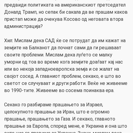
предвиди политиката на американскиот претседател
Доналд Трамп, но сепак би сакала да ве прашам каков
пристап може да очекува Косово од неговата втора
администрација?
Хил: Мислам дека САД ќе се потрудат да им кажат на
земјите на Балканот да почнат сами да ги решаваат
своите проблеми. Мислам дека луѓето се малку
уморни од тоа во време кога земјите доаѓаат кај нас
или во некоја западноевропска земја и се жалат на
својот сосед. А главниот проблем, секако, е што во
светот се случуваат и други работи. Веќе не живееме
во 1990-тите. Живееме во сосема поинаква ера.
Секако го разбираме прашањето за Израел,
целокупното прашање за Иран, што е огромно
прашање, прашањето за Газа. И секако, главното
прашање за Европа, според мене, е Украина и она што