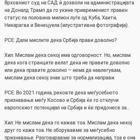
Врховниот суд на САД ѝ дозволи на администрацијата
на Доналд Трамп да го укине привремениот правен
статус na половина милион луѓе од Куба, Хаити,
Никарагва и Венецуела (илустративна фотографија).
РСЕ: Дали мислите дека Србија прави доволно?
Хил: Мислам дека секој има одговорност. Но, мислам
дека кога странците велат дека не правите доволно
или дека правите доволно – нема да навлегувам,
мислам дека секој знае што треба да направи.
РСЕ: Во 2021 година, рековте дека меѓусебното
признавање меѓу Косово и Србија ќе го отклучи
европскиот потенцијал на Србија и ќе придонесе за…
Хил: Не мислам дека го кажав тоа. Мислам дека некој
друг го кажа тоа. Не зборувавме за меѓусебно
признавање. Разговаравме за нормализација, тоа е она