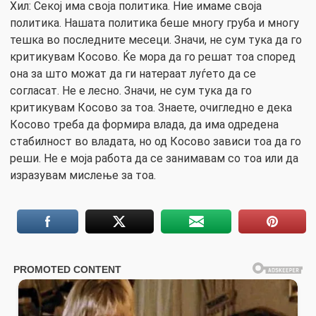
Хил: Секој има своја политика. Ние имаме своја
политика. Нашата политика беше многу груба и многу
тешка во последните месеци. Значи, не сум тука да го
критикувам Косово. Ќе мора да го решат тоа според
она за што можат да ги натераат луѓето да се
согласат. Не е лесно. Значи, не сум тука да го
критикувам Косово за тоа. Знаете, очигледно е дека
Косово треба да формира влада, да има одредена
стабилност во владата, но од Косово зависи тоа да го
реши. Не е моја работа да се занимавам со тоа или да
изразувам мислење за тоа.