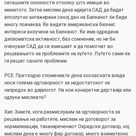
сегашните околности отколку што имаше во
минатото. Затоа мислам дека идејата САД да бидат
апсолутно ангажирани секој ден на Балканот ќе биде
многу поинаква. Ќе видите американски бизнис
интереси вклучени на Балканот. Ќе има одредена
дипломатска активност, без сомнение, но не би
очекувал САД да се вмешаат и да помогнат во
решавањето на проблемите на луѓето. Луѓето сами ќе
ги решат своите проблеми.
РСЕ: Претходно споменавте дека косовската влада
носи голема одговорност за недостатокот на
напредок во дијалогот. На кои конкретни дејствија или
одлуки мислевте?
Хил: Знаете, кога размислувам за одговорноста за
решавање на работите, мислам на договорот за
нормализација, таканаречениот Охридски договор, кој
мислам дека е многу фер договор, многу внимателно