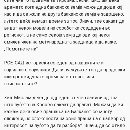
сите ние го правиме за Украина. Значи, мислам дека
времето кога една балканска земја може да дојде кај
нас и да се жали на друга балканска земја е завршено,
луѓето веќе немаат време за тоа. Значи, тие сакаат да
видат некои модели на соработка создадени во
регионот, а не само секоја земја да оди кај некој
омилен член на меѓународната заедница и да каже:
„Помогнете ни“.
РСЕ: САД историски се еден од најважните и
најсилните сојузници. Дали очекувате тоа да продолжи
или предвидувате промена во тонот или
приоритетите?
Хил: Мислам дека до одреден степен зависи од тоа
што луѓето на Косово сакаат да прават. Можам да ви
кажам дека овие прашања на Балканот се многу
сложени, но сложеноста на овие прашања е надвор од
интересот на луѓето да ги разберат. Значи, да се отиде