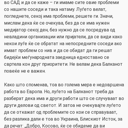
во САД и да се каже – ги имаме сите овие проблеми
со нашите соседи и така натаму. Луѓето велат,
погледнете, секој има проблеми, решете ги. Значи,
мислам дека ќе се очекува, без да се има нужен
медијатор секој ден, без нужно да се посредува од
невладини организации или пријатели, да се види како
некои луѓе ќе се обратат на непосредните соседи ако
имаат проблем со нив и да се обидат да ги решат
бидејќи меѓународната заедница едноставно се
свртела кон друг приоритети. Не велам дека Балканот
повеќе не е важен.
Како што споменав, тоа во голема мера е недовршена
работа во Европа. Но, луѓето на Балканот треба да
разберат дека има и други работи што се случуваат во
други делови од светот. И затоа не очекувајте луѓето
да се откажат од проблемите со кои се справуваат,
без разлика дали е тоа во Украина, Блискиот Исток, за
да речат: „Добро, Косово, ќе се обидеме да ви