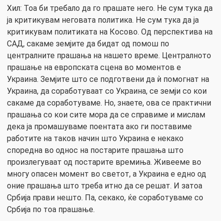
Хил: Тоа би требало да го прашате него. Не сум тука да
ја критикувам неговата политика. Не сум тука да ја
критикувам политиката на Косово. Од перспектива на
САД, сакаме земјите да бидат од помош по
централните прашања на нашето време. Централното
прашање на европската сцена во моментов е
Украина. Земјите што се подготвени да ѝ помогнат на
Украина, да соработуваат со Украина, се земји со кои
сакаме да соработуваме. Но, знаете, ова се практични
прашања со кои сите мора да се справиме и мислам
дека ја промашуваме поентата ако ги поставиме
работите на таков начин што Украина е некако
споредна во однос на постарите прашања што
произлегуваат од постарите времиња. Живееме во
многу опасен момент во светот, а Украина е едно од
оние прашања што треба итно да се решат. И затоа
Србија прави нешто. Па, секако, ќе соработуваме со
Србија по тоа прашање.