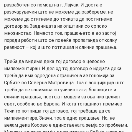
разработен со помош на г. Лајчак. И доста е
разочарувачки што не можеме да разбереме, не
можеме да стигнеме до точката да постигнеме
договор за Заедницата на општини со српско
мнозинство. Наместо тоа, прашањето е во застој
поради работи што се повеќе пропаганда отколку
реалност – кој и што потпишал и слични прашања.
Треба да видиме дека тој договор е целосно
имплементиран. И дел од тој договор е идејата дека
треба да има одредена ограничена автономија за
Србите во Северна Митровица. Тоа е асоцијација што
треба да се занимава со училиштата, болниците и
слични прашања, постојат модели за ова низ целиот
свет, особено во Европа. И кога тогашниот премиер
Тачи го потпиша тој договор, тој требаше да се
имплементира. Значи, тоа е едно прашање. Но, не
велам дека Косово е единствената земја со проблеми.