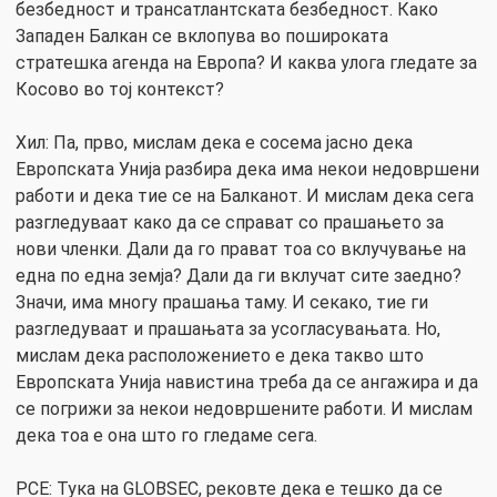
безбедност и трансатлантската безбедност. Како
Западен Балкан се вклопува во пошироката
стратешка агенда на Европа? И каква улога гледате за
Косово во тој контекст?
Хил: Па, прво, мислам дека е сосема јасно дека
Европската Унија разбира дека има некои недовршени
работи и дека тие се на Балканот. И мислам дека сега
разгледуваат како да се справат со прашањето за
нови членки. Дали да го прават тоа со вклучување на
една по една земја? Дали да ги вклучат сите заедно?
Значи, има многу прашања таму. И секако, тие ги
разгледуваат и прашањата за усогласувањата. Но,
мислам дека расположението е дека такво што
Европската Унија навистина треба да се ангажира и да
се погрижи за некои недовршените работи. И мислам
дека тоа е она што го гледаме сега.
РСЕ: Тука на GLOBSEC, рековте дека е тешко да се