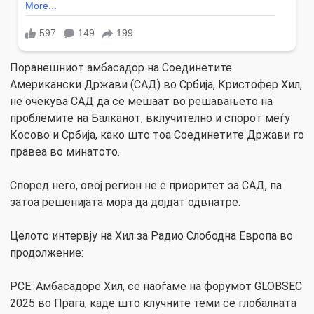
Поранешниот амбасадор на Соединетите
Американски Држави (САД) во Србија, Кристофер Хил,
не очекува САД да се мешаат во решавањето на
проблемите на Балканот, вклучително и спорот меѓу
Косово и Србија, како што тоа Соединетите Држави го
правеа во минатото.
Според него, овој регион не е приоритет за САД, па
затоа решенијата мора да дојдат одвнатре.
Целото интервју на Хил за Радио Слободна Европа во
продолжение:
РСЕ: Амбасадоре Хил, се наоѓаме на форумот GLOBSEC
2025 во Прага, каде што клучните теми се глобалната