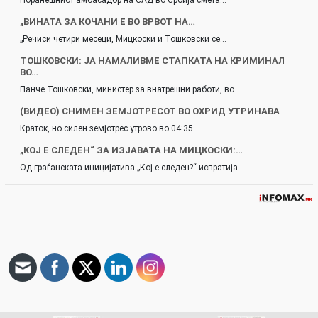
„ВИНАТА ЗА КОЧАНИ Е ВО ВРВОТ НА…
„Речиси четири месеци, Мицкоски и Тошковски се…
ТОШКОВСКИ: ЈА НАМАЛИВМЕ СТАПКАТА НА КРИМИНАЛ
ВО…
Панче Тошковски, министер за внатрешни работи, во…
(ВИДЕО) СНИМЕН ЗЕМЈОТРЕСОТ ВО ОХРИД УТРИНАВА
Краток, но силен земјотрес утрово во 04:35…
„КОЈ Е СЛЕДЕН“ ЗА ИЗЈАВАТА НА МИЦКОСКИ:…
Од граѓанската иницијатива „Кој е следен?“ испратија…