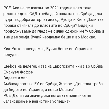
РСЕ: Ако не се лажам, во 2021 година исто така
рековте дека САД треба да ѝ покажат на Србија дека
нудат подобра алтернатива од Русија и Кина. Дали таа
порака стигнала до властите во Србија? Бидејќи
продолжуваме да гледаме силни односи меѓу Србија и
тие две земји. Вучиќ неодамна беше и во Москва.
Хил: Уште понеодамна, Вучиќ беше во Украина и
понуди…
Шефот на делегацијата на Европската Унија во Србија,
Емануел Жофре
Видете и ова:
Амбасадорот на ЕУ во Србија, Жофре: „Денеска треба
да бидете во Украина, а не во Москва“
РСЕ: Дали тоа значи дека неговата политика на
балансирање е навистина успешна?