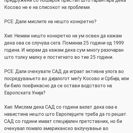
придружени со поширок пристап што гарантира дека
Косово не е на списокот на проблеми.
РСЕ: Дали мислите на нешто конкретно?
Хил: Немам ништо конкретно на ум освен да кажам
дека ова се случува сега. Поминаа 25 години од 1999
година. И морам да кажам дека сум многу разочаран
што толку малку е постигнато во тие 25 години.
РСЕ: Дали очекувате САД да играат активна улога во
посредувањето во дијалогот меѓу Косово и Србија, или
би било поефикасно да се остави водството на
Европската Унија?
Хил: Мислам дека САД со години велат дека ова е
навистина нешто што Европејците треба да го решат.
САД со години имаат специјален претставник, но би
очекувал помало американско вклучување во