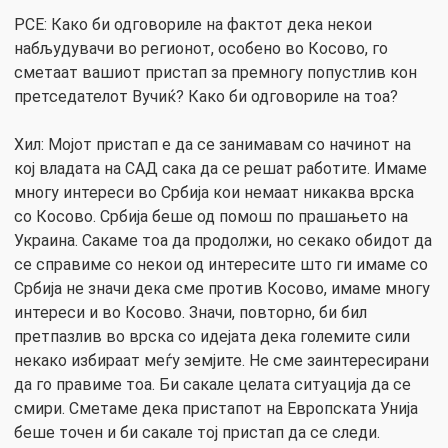
РСЕ: Како би одговориле на фактот дека некои
набљудувачи во регионот, особено во Косово, го
сметаат вашиот пристап за премногу попустлив кон
претседателот Вучиќ? Како би одговориле на тоа?
Хил: Мојот пристап е да се занимавам со начинот на
кој владата на САД сака да се решат работите. Имаме
многу интереси во Србија кои немаат никаква врска
со Косово. Србија беше од помош по прашањето на
Украина. Сакаме тоа да продолжи, но секако обидот да
се справиме со некои од интересите што ги имаме со
Србија не значи дека сме против Косово, имаме многу
интереси и во Косово. Значи, повторно, би бил
претпазлив во врска со идејата дека големите сили
некако избираат меѓу земјите. Не сме заинтересирани
да го правиме тоа. Би сакале целата ситуација да се
смири. Сметаме дека пристапот на Европската Унија
беше точен и би сакале тој пристап да се следи.