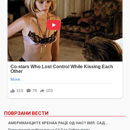
ПОВРЗАНИ ВЕСТИ
AМЕРИКАНЦИТЕ КРЕНАА РАЦЕ ОД НАС? ХИЛ: САД…
Поранешниот амбасадор на САД во Србија смета…