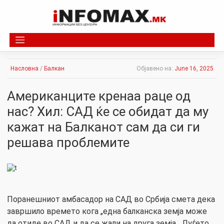
Skip
to
content
Насловна
/
Балкан
Објавено на:
June 16, 2025
Aмериканците кренаа раце од
нас? Хил: САД ќе се обидат да му
кажат на Балканот сам да си ги
решава проблемите
Поранешниот амбасадор на САД во Србија смета дека
завршило времето кога „една балканска земја може
да отиде во САД и да се жали на друга земја. „Луѓето