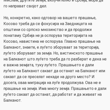
Мислам, другите земји, вклучително и Србија, мора да
го направат својот дел.
Но, конкретно, како одговор на вашето прашање,
Косово треба да се фокусира на Заедницата на
општини со српско мнозинство и да продолжи
понатаму. Србија не ја оспорува територијата на
Косово, навистина не оспорува. Главно прашање на
Балканот, знаете, е луѓето зборуваат за територија,
луѓето зборуваат за земја. Но, вистинското прашање
на Балканот што луѓето треба да го разберат е дека не
е важна земјата, туку луѓето. Прашањето е дали
луѓето на Балканот сакаат да останат на Балканот или
сакаат да се преселат некаде на друго место? И
досега, оваа миграција на луѓе продолжува. Ова не е
прашање на земја. Има многу земја. Прашањето е дали
луѓето сакаат да останат, да работат и да живеат на
Балканот.