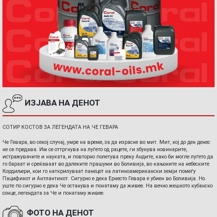
ИЗЈАВА НА ДЕНОТ
СОТИР КОСТОВ ЗА ЛЕГЕНДАТА НА ЧЕ ГЕВАРА
Че Гевара, во секој случај, умре на време, за да израсне во мит. Мит, кој до ден денес
не се предава. Им се оттргнува на луѓето од рацете, ги збунува новинарите,
истражувачите и науката, и повторно полетува преку Андите, како би могле луѓето да
го бараат и среќаваат во далеките прашуми во Боливија, во кањоните на небеските
Кордиљери, кои го наткрилуваат ланецот на латиноамерикански земји помеѓу
Пацификот и Антлантикот. Сигурно е дека Ернесто Гевара е убиен во Боливија. Но
уште по сигурно е дека Че останува и понатаму да живее. На вечно жешкото кубанско
сонце, легендата за Че и понатаму живее.
ФОТО НА ДЕНОТ