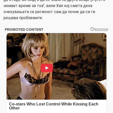
немаат време за тоа“, вели Хил кој смета дека
очекувањата се регионот сам да почне да си ги
решава проблемите.