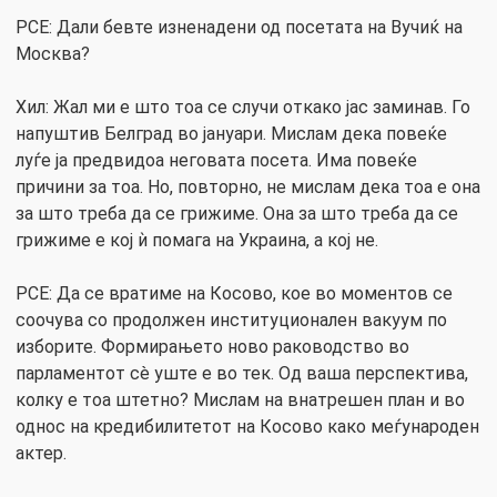
РСЕ: Дали бевте изненадени од посетата на Вучиќ на
Москва?
Хил: Жал ми е што тоа се случи откако јас заминав. Го
напуштив Белград во јануари. Мислам дека повеќе
луѓе ја предвидоа неговата посета. Има повеќе
причини за тоа. Но, повторно, не мислам дека тоа е она
за што треба да се грижиме. Она за што треба да се
грижиме е кој ѝ помага на Украина, а кој не.
РСЕ: Да се вратиме на Косово, кое во моментов се
соочува со продолжен институционален вакуум по
изборите. Формирањето ново раководство во
парламентот сè уште е во тек. Од ваша перспектива,
колку е тоа штетно? Мислам на внатрешен план и во
однос на кредибилитетот на Косово како меѓународен
актер.