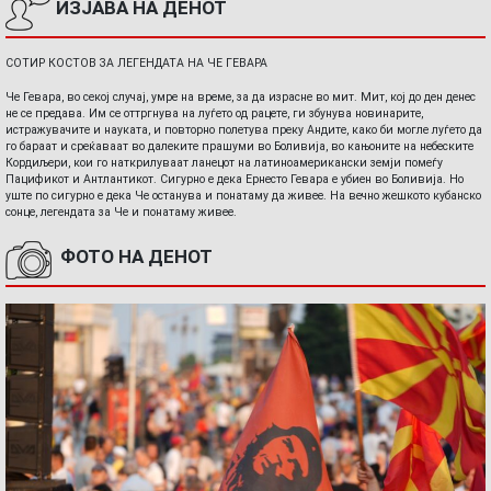
ИЗЈАВА НА ДЕНОТ
СОТИР КОСТОВ ЗА ЛЕГЕНДАТА НА ЧЕ ГЕВАРА
Че Гевара, во секој случај, умре на време, за да израсне во мит. Мит, кој до ден денес
не се предава. Им се оттргнува на луѓето од рацете, ги збунува новинарите,
истражувачите и науката, и повторно полетува преку Андите, како би могле луѓето да
го бараат и среќаваат во далеките прашуми во Боливија, во кањоните на небеските
Кордиљери, кои го наткрилуваат ланецот на латиноамерикански земји помеѓу
Пацификот и Антлантикот. Сигурно е дека Ернесто Гевара е убиен во Боливија. Но
уште по сигурно е дека Че останува и понатаму да живее. На вечно жешкото кубанско
сонце, легендата за Че и понатаму живее.
ФОТО НА ДЕНОТ