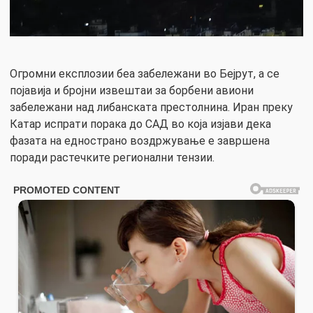
Огромни експлозии беа забележани во Бејрут, а се
појавија и бројни извештаи за борбени авиони
забележани над либанската престолнина. Иран преку
Катар испрати порака до САД во која изјави дека
фазата на еднострано воздржување е завршена
поради растечките регионални тензии.