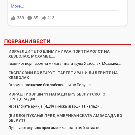
ПОВРЗАНИ ВЕСТИ
ИЗРАЕЛЦИТЕ ГО ЕЛИМИНИРАА ПОРТПАРОЛОТ НА
ХЕЗБОЛАХ, МОХАМЕД…
Главниот портпарол на милитантната група Хезболах, Мохамед…
EКCПЛОЗИИ ВО БЕЈРУТ: ТАРГЕТИРАНИ ЛИДЕРИТЕ НА
XЕЗБОЛАX
Огромни експлозии беа забележани во Бејрут, а…
ИЗPАЕЛ ИЗВPШИ 11 НАПАДИ ВРЗ БЕЈPYТCКОТО
ПРЕДГPАДИЕ…
Израелската армија (ИДФ) синоќа изврши 11 напади…
(ВИДЕО) ПУКАЊЕ ПРЕД АМЕРИКАНСКАТА АМБАСАДА ВО
БЕЈРУТ!
Пукање се случило пред американската амбасада во…