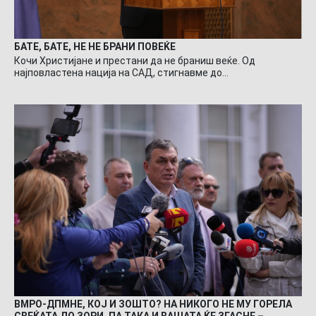
БАТЕ, БАТЕ, НЕ НЕ БРАНИ ПОВЕЌЕ
Кочи Христијане и престани да не браниш веќе. Од
најповластена нација на САД, стигнавме до…
ВМРО-ДПМНЕ, КОЈ И ЗОШТО? НА НИКОГО НЕ МУ ГОРЕЛА
СВЕЌАТА ДО ЗОРИ, ПА ТАКА И ВАШАТА ЌЕ ЗГАСНЕ –