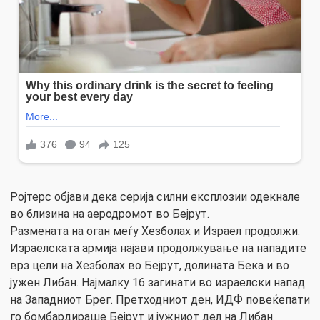
Ројтерс објави дека серија силни експлозии одекнале
во близина на аеродромот во Бејрут.
Размената на оган меѓу Xезболах и Израел продолжи.
Израелската армија најави продолжување на нападите
врз цели на Xезболах во Бејрут, долината Бека и во
јужен Либан. Најмалку 16 загинати во израелски напад
на Западниот Брег. Претходниот ден, ИДФ повеќепати
го бомбардираше Бејрут и јужниот дел на Либан.